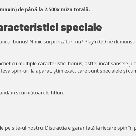
vârte roata și vezi ce
maxin) de până la 2.500x miza totală.
câștigi:
aracteristici speciale
i gratuite? O specială? 100 RON? Ia-
 toate ACUM!
uncții bonus! Nimic surprinzător, nu? Play’n GO ne demonstr
pachet cu multiple caracteristici bonus, astfel încât șansele j
âteva spin-uri la aparat, știm exact care sunt specialele și c
peste 18 ani si sunt de acord cu
termenii si
JocPacanele.ro
tiile
andăm și următoarele titluri:
 pe site-ul nostru. Distracția e garantată la fiecare spin în p