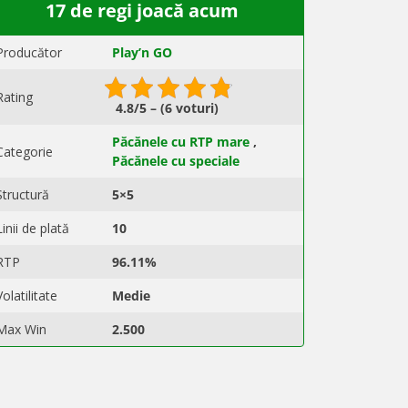
17 de regi joacă acum
Producător
Play’n GO
Rating
4.8/5 – (6 voturi)
Păcănele cu RTP mare
,
Categorie
Păcănele cu speciale
Structură
5×5
Linii de plată
10
RTP
96.11%
Volatilitate
Medie
Max Win
2.500