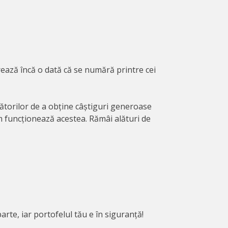
ează încă o dată că se numără printre cei
ucătorilor de a obține câștiguri generoase
um funcționează acestea. Rămâi alături de
arte, iar portofelul tău e în siguranță!