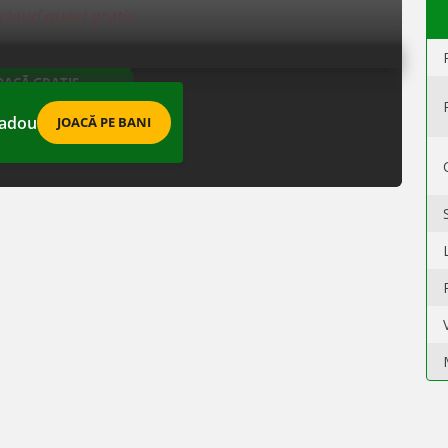
OACĂ GRATIS
Cadou
JOACĂ PE BANI