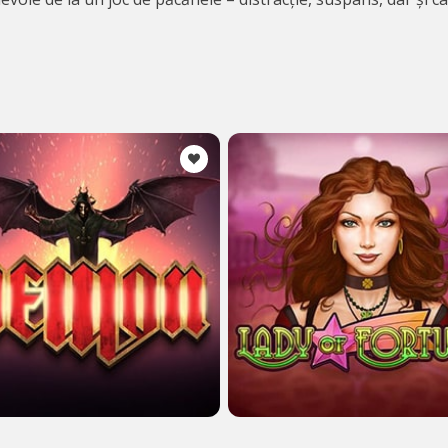
ură rotire pentru fiecare. Nu trișa!
Învârte roata!