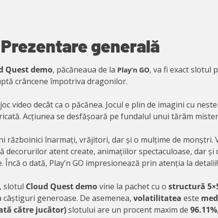
 Prezentare generală
d Quest demo
, păcăneaua de la
, va fi exact slotul 
Play’n GO
 luptă crâncene împotriva dragonilor.
oc video decât ca o păcănea. Jocul e plin de imagini cu neste
icată. Acțiunea se desfășoară pe fundalul unui tărâm misterio
lni războinici înarmați, vrăjitori, dar și o mulțime de monștri. 
ă decorurilor atent create, animațiilor spectaculoase, dar și 
. Încă o dată, Play’n GO impresionează prin atenția la detalii!
, slotul
Cloud Quest demo
vine la pachet cu o
structură 5×
da câștiguri generoase. De asemenea,
volatilitatea
este
med
lată către jucător)
slotului are un procent maxim de
96.11%