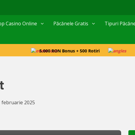
op Casino Online
Păcănele Gratis
Tipuri Păcăn
5.000 RON Bonus + 500 Rotiri
t
3 februarie 2025