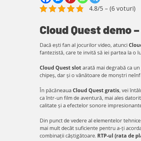
4.8/5 – (6 voturi)
Cloud Quest demo –
Dacă ești fan al jocurilor video, atunci
Clou
fantezistă, care te invită să iei partea la o
Cloud Quest slot
arată mai degrabă ca un j
chipeș, dar și o vânătoare de monștri neînfr
În păcăneaua
Cloud Quest gratis
, vei întâ
ca într-un film de aventură, mai ales datorit
calitate și a efectelor sonore impresionante
Din punct de vedere al elementelor tehnice
mai mult decât suficiente pentru a-ți acor
combinații câștigătoare.
RTP-ul (rata de p