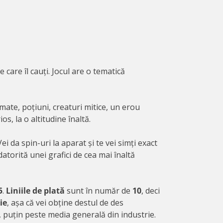
pe care îl cauți. Jocul are o tematică
mate, poțiuni, creaturi mitice, un erou
s, la o altitudine înaltă.
Vei da spin-uri la aparat și te vei simți exact
datorită unei grafici de cea mai înaltă
5
.
Liniile de plată
sunt în număr de
10
, deci
ie
, așa că vei obține destul de des
, puțin peste media generală din industrie.