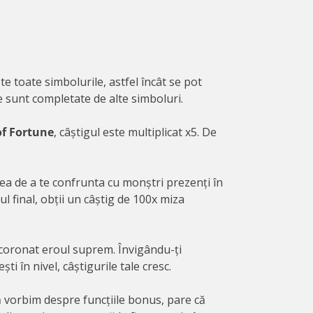
te toate simbolurile, astfel încât se pot
e sunt completate de alte simboluri.
of Fortune
, câștigul este multiplicat x5. De
tea de a te confrunta cu monștri prezenți în
l final, obții un câștig de 100x miza
 încoronat eroul suprem. Învigându-ți
ti în nivel, câștigurile tale cresc.
 vorbim despre funcțiile bonus, pare că