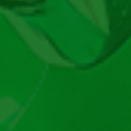
Casino
Cazinouri Online
Bonus Fără depunere
Rotiri Gratuite
Oferte Casino Limitate
Cod Bonus Casino
Bonus Aniversar Casino
Bonus Fără Rulaj
LiveCasino
50 Rotiri Gratuite
100 Rotiri Gratuite
200 Rotiri Gratuite
300 Rotiri Gratuite
400 Rotiri Gratuite