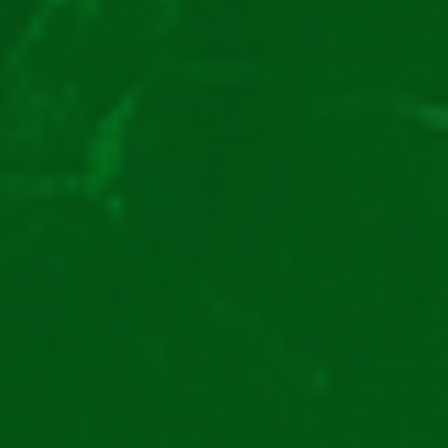
apasă pe butonul de rotire și pornește într-o
aventură extraordinară.
Simboluri și plăți în Bust the
Bank slot
După cum știi, simbolurile sunt transpunerea vizuală
a tematicii unei păcănele. Bust the Bank gratis nu
face excepție, iar asta vei vedea și tu. În această
secțiune, îți vom prezenta care sunt simbolurile, dar
și cum vor plăti acestea, dacă vei juca pe o miză de 6
credite.
Câinele – 2x(0,40), 3x(1,00), 4x(2,00), 5x(10,00);
Ceasul – 3x(1,00), 4x(3,00), 5x(15,00);
Mașina blindată – 3x(2,00), 4x(4,00), 5x(20,00);
Banca – 3x(3,00), 4x(6,00), 5x(30,00);
Mașina de poliție – 3x(4,00), 4x(8,00), 5x(50,00);