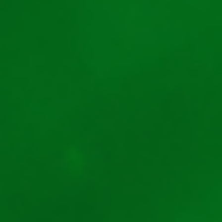
Mara
Autor