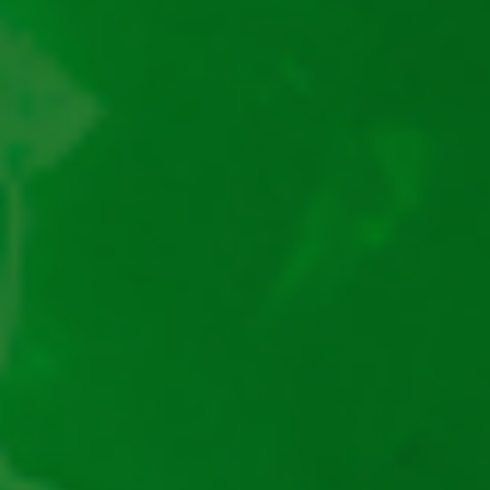
5 Dazling Hot demo
Dice and Roll demo
Vizitează-ne și află cele mai noi informații!
JocPacanele.ro
este deținut și operat de OGOOGA SERVICES SRL, persoană
juridică română, cu sediul social în București, Sector 1, Bulevardul ION
MIHALACHE nr. 15-17, etaj 8, număr de înregistrare J2016011888403, cod
unic de înregistrare 36506980 și are dreptul de a desfășura activitatea în
calitate de afiliat în domeniul jocurilor de noroc, acordat prin licența
valabilă până la data de 31.10.2026, conform Deciziei Oficiului Național al
Jocurilor de Noroc, nr.1879/20.10.2016. Accesul pe
JocPacanele.ro
este