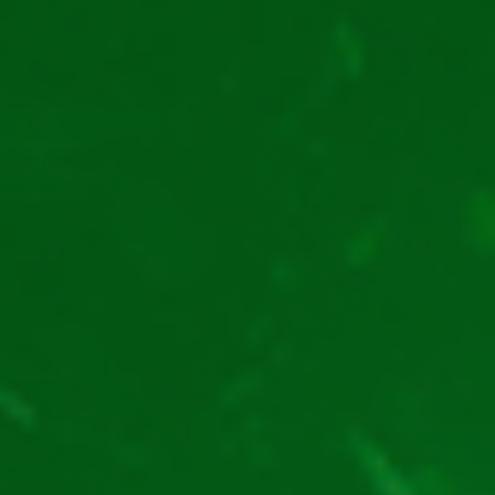
Polițstul – 3x(5,00), 4x(10,00), 5x(100,00);
Jefuitorul 1 – 3x(10,00; 4x(20,00, 5x(200,00);
Jefuitorul 2 – 3x(20,00), 4x(50,00), 5x(300,00);
Speciale în Bust the Bank free
Nu este niciun secret că
sunt
păcănelele cu speciale
foarte populare în rândul jucătorilor. Bust the Bank
gratis nu dă pe afară de astfel de funcții, dar cu toate
acestea, tot vei avea parte de elemente atractive.
Probabil te-am făcut curios, așa că n-o să te mai
ținem pe jar. Să trecem direct la subiect!
Simbolul Scatter (Bomba)
– 3x(12,00), 4x(60,00),
5x(300,00). Acestea vor plăti indiferent de poziția în
care vor apărea pe role. 3 sau mai multe simboluri
Scatter îți vor acorda și 8 rotiri gratuite;
Simbolul Wild (Bust the Bank)
– acesta
înlocuiește toate simbolurile de pe role cu scopul