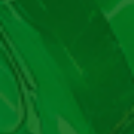
Păcănele iSoftBet
Păcănele Playson
Păcănele Play’n GO
Loto UK
Loto Spania
Loto Slovenia
Loto Slovacia
Loto Polonia
Loto Norvegia
Loto Letonia
Loto Italia
Loto Grecia
Loto Germania
Casino