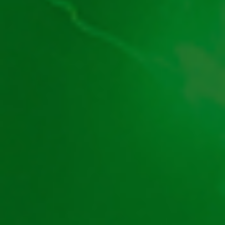
Cum Evaluăm Cazinourile Online
Politica de Evaluare a Păcănelelor
Harta Păcănelelor – JocPăcănele
Harta Bonusurilor Casino – JocPăcănele
Hartă site – JocPăcănele
Harta Ghiduri Cazinouri – JocPăcănele
Păcănele
Păcănele Clasice
Păcănele cu RTP mare
Păcănele cu Fructe
Poker ca la Aparate
Păcănele cu Coroane
Ruleta Online