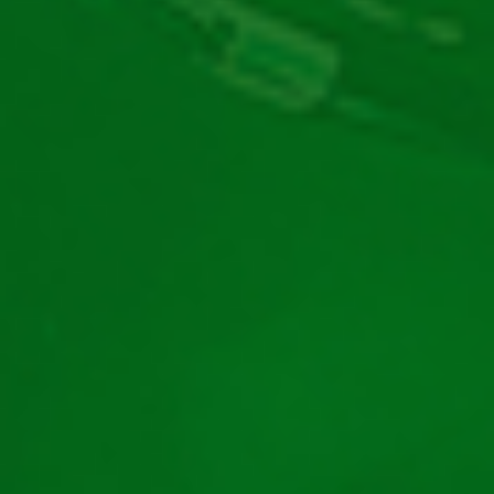
Autor
Diana Ionita
Pe Joc Păcănele punem distracția la loc de cinste! Vrem ca aici
să găsești cele mai populare păcănele online demo. Și mai