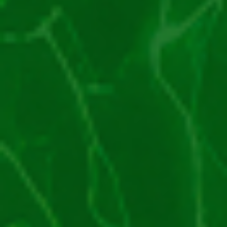
JOACĂ GRATIS
10.000 RON + 1.000 Rotiri Gratuite + 10
Minute Rotiri Nelimitate
JOACĂ LA NETBET
32 de regi joacă acum
Producător
Novomatic