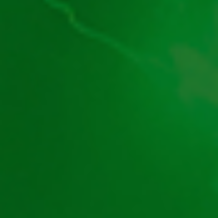
Cum Evaluăm Cazinourile Online
Politica de Evaluare a Păcănelelor
Harta Păcănelelor – JocPăcănele
Harta Bonusurilor Casino – JocPăcănele
Hartă site – JocPăcănele
Harta Ghiduri Cazinouri – JocPăcănele
Păcănele
Păcănele Clasice
Păcănele cu RTP mare
Păcănele cu Fructe
Poker ca la Aparate
Păcănele cu Coroane
Ruleta Online