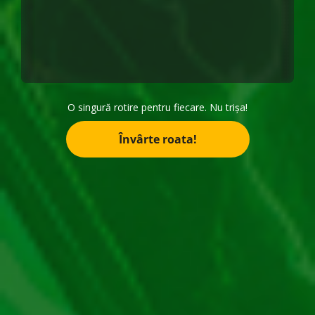
Producător
Relax Gaming
Rating
4.1/5 – (13 voturi)
Păcănele cu RTP mare
,
Păcănele cu
Categorie
speciale
O singură rotire pentru fiecare. Nu trișa!
Învârte roata!
Distribuie!
4.1/5 – (13 voturi)
Dacă ești atras de mitologie, atunci trebuie să încerci
Book of 99 gratis! Acest joc semnat de Relax Gaming
are mai multe personaje fantastice și câștiguri cât
cuprinde. Și știi ce e cu adevărat surprinzător la el?
RTP-ul! Are 99% rata de plată, deci este una din cele
mai profitabile păcănele.