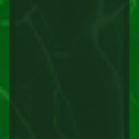
JOACĂ GRATIS
Joacă și ia bonusul:
10.000 RON + 1.500 Rotiri Gratuite
JOACĂ LA WINBOSS CASINO
20 de regi joacă acum