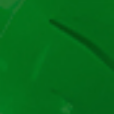
Favbet Casino
Superbet Casino
Păcănele Demo
Fire Blaze Red Wizard
40 super hot demo – 7777 gratis
Shining Crown demo
Sizzling Hot demo
Book of Ra demo
40 Burning Hot demo
Burning Hot demo
Crazy Monkey demo
5 Dazling Hot demo
Dice and Roll demo