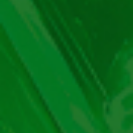
Descoperă Book of 99 free la noi, pe Joc Păcănele!
Aici poți citi și câte ceva despre plățile și funcțiile sale.
Explorează și colecția noastră de
jocuri de păcănele cu
pentru nenumărate alte aventuri!
Egipt gratis
RTP
Structură
Linii de plată
Simboluri 
99%
5×3
10
Simbolul
Păcănele Book of 99 gratis –
cum se joacă?
La Book of 99 gratis trebuie să ții cont numai de
câteva aspecte de bază: cum setezi pariul și cum dai
spin. Să vedem funcțiile de joc mai în detaliu!