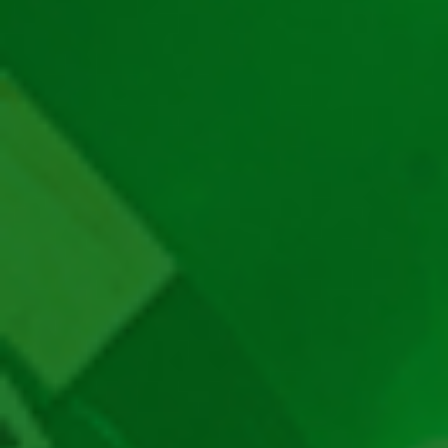
Păcănele cu Jackpot
Blackjack
Ghid Despre Păcănele
Păcănele Bell Link
Păcănele cu Clopoței
Păcănele cu Pești
Păcănele cu Sport
Producatori
Păcănele EGT
Păcănele Novomatic
Păcănele No Limit
Păcănele Pragmatic Play
Păcănele Igrosoft
Păcănele IGT