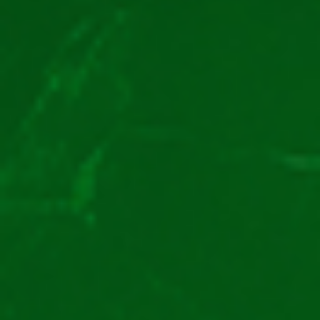
Ciclopul: până la 7.500;
Femeia vampir: până la 7.500;
A și K: până la 1.500;
Q, J și 10: până la 1.000.
Simbolurile speciale de la păcănele cu Egipt Book of
99 gratis plătesc și la 2 de un fel. Coeficientul RTP
este unul colosal, de 99%. Sigur merită un loc fruntaș
în lista de
de la noi de pe site.
păcănele cu RTP mare
Păcănele Book of 99 gratis – speciale
Plata foarte bună de la jocul de păcănele Book of 99
gratis se datorează și caracteristicilor speciale.
Acestea sunt:
Simbolul Carte:
acesta este și Wild, înlocuind toate
simbolurile, dar și simbol Scatter. 3 astfel de