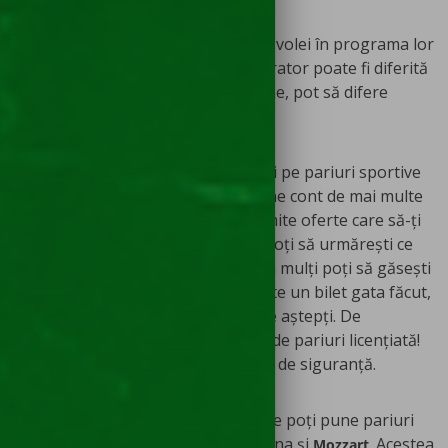
pariuri volei?
Majoritatea cazinourilor au pariuri volei în programa lor
de evenimente. Oferta fiecărui operator poate fi diferită
și, așa cum îți spuneam mai devreme, pot să difere
inclusiv tipurile de pariuri.
Când îți alegi cazinoul la care să joci pe pariuri sportive
volei, mai ales dacă o faci online, ține cont de mai multe
aspecte. Astfel poți profita de anumite oferte care să-ți
facă experiența mult mai intensă. Poți să urmărești ce
oferă fiecare operator, pentru că la mulți poți să găsești
biletul zilei volei. De fapt, acesta este un bilet gata făcut,
cu rezultatele la care ar trebui să te aștepți. De
asemenea, nu uita să joci la o casă de pariuri licențiată!
Așa ai parte de servicii de calitate și de siguranță.
Cele mai cunoscute cazinouri la care poți pune pariuri
volei sunt: Superbet, Betano, Fortuna și
. Acestea
Mozzart