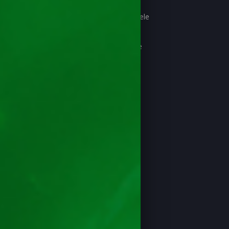
Harta Păcănelelor – JocPăcănele
Harta Bonusurilor Casino – JocPăcănele
Hartă site – JocPăcănele
Harta Ghiduri Cazinouri – JocPăcănele
Păcănele
Păcănele Clasice
Păcănele cu RTP mare
Păcănele cu Fructe
Poker ca la Aparate
Păcănele cu Coroane
Ruleta Online
Păcănele cu Jackpot
Blackjack
Ghid Despre Păcănele