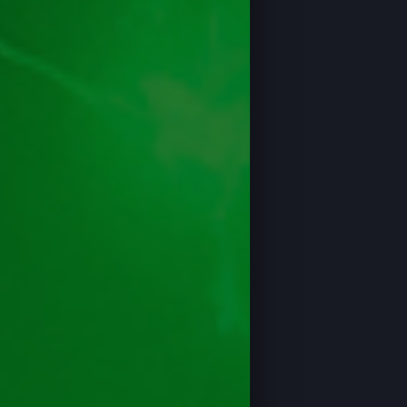
Păcănele Bell Link
Păcănele cu Clopoței
Păcănele cu Pești
Păcănele cu Sport
Producatori
Păcănele EGT
Păcănele Novomatic
Păcănele No Limit
Păcănele Pragmatic Play
Păcănele Igrosoft
Păcănele IGT
Păcănele iSoftBet
Păcănele Playson