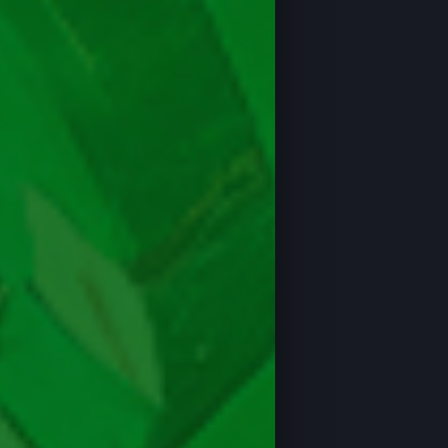
Oferte Casino Limitate
Cod Bonus Casino
Bonus Aniversar Casino
Bonus Fără Rulaj
LiveCasino
50 Rotiri Gratuite
100 Rotiri Gratuite
200 Rotiri Gratuite
300 Rotiri Gratuite
400 Rotiri Gratuite
500 Rotiri Gratuite
Unibet Casino
Zinx Casino
Favbet Casino
Superbet Casino