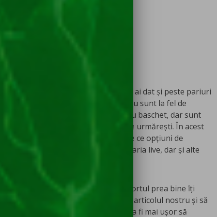
octombrie 13, 2022
Diverse
Autor:
Gabriel
Actualizat: 11 octombrie 2023
Distribuie!
Dacă îți faci des bilete, înseamnă că ai dat și peste pariuri
volei. Aceste evenimente sportive nu sunt la fel de
populare ca cele de fotbal, tenis sau baschet, dar sunt
destul de interesante dacă stai să le urmărești. În acest
articol o să discutăm pe larg despre ce opțiuni de
pariere ai pentru volei, unde poți paria live, dar și alte
câteva ponturi.
Pentru început, dacă nu cunoști sportul prea bine îți
recomandăm să arunci o privire pe articolul nostru și să
vezi ce
există. Astfel, îți va fi mai ușor să
reguli volei