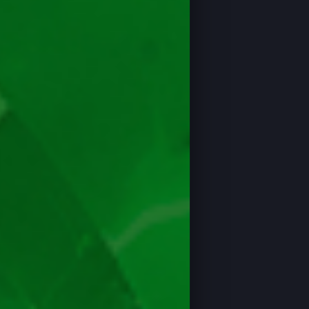
Păcănele Play’n GO
Loto UK
Loto Spania
Loto Slovenia
Loto Slovacia
Loto Polonia
Loto Norvegia
Loto Letonia
Loto Italia
Loto Grecia
Loto Germania
Casino
Cazinouri Online
Bonus Fără depunere
Rotiri Gratuite