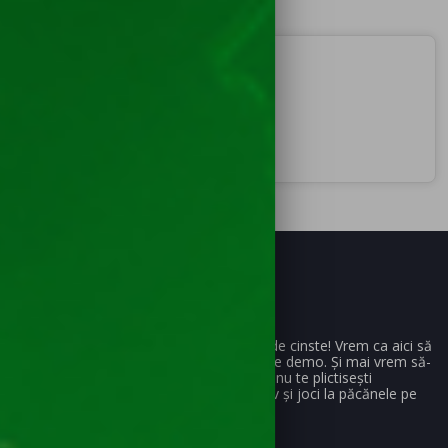
Gabriel
SEO & Content Writer
Autor
Pe Joc Păcănele punem distracția la loc de cinste! Vrem ca aici să
găsești cele mai populare păcănele online demo. Și mai vrem să-
ți oferim zilnic noi opțiuni, astfel încât să nu te plictisești
niciodată. La final, iei și un bonus exclusiv și joci la păcănele pe
bani reali!