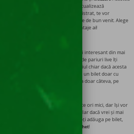
nu numai că au promoții care se actualizează
săptămânal, dar, dacă nu ești înregistrat, te vor
întâmpina și cu bonusuri generoase de bun venit. Alege
unul dintre ele și vezi ce multe avantaje ai!
Concluzii
Să faci bilete la pariuri volei poate fi interesant din mai
multe puncte de vedere. Secțiunea de pariuri live îți
oferă posibilitatea de a urmări meciul chiar dacă acesta
nu este televizat. Nu trebuie să faci un bilet doar cu
evenimente din volei, ci poți adăuga doar câteva, pe
lângă meciurile tale preferate.
Cotele la volei sunt de cele mai multe ori mici, dar își vor
face simțită prezența la cota finală. Iar dacă vrei și mai
multe idei despre ce evenimente poți adăuga pe bilet,
află mai multe despre
!
pariuri la baschet