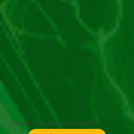
Oferta de pariuri baschet cuprinde mai multe
evenimente care se joacă la momentul respectiv sau
care vor avea loc în viitor. Pe site-urile cazinourilor vei
găsi pariurile la baschet într-o secțiune specifică de
Sport sau de Pariuri. Vei avea de ales dintr-o gamă
variată de meciuri pe continente, state, țări sau altele.
Tot ce va trebui să faci este să alegi echipa preferată și
să pariezi. Poți face pariuri baschet pe total puncte,
pariuri baschet pe câștigător, șansă dublă sau pe
handicap. Există mai multe variante oferite de casino
pentru a face experiența ta mult mai plăcută. Poți pune
chiar mai multe bilete pentru a vedea unde sunt șansele
mai mari de câștig.
O singură rotire pentru fiecare. Nu trișa!
Cât despre baschet, suntem siguri că deja știi
majoritatea regulilor. Dar dacă ești puțin confuz, poți