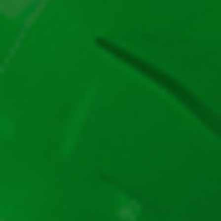
Superbet Casino
Păcănele Demo
Fire Blaze Red Wizard
40 super hot demo – 7777 gratis
Shining Crown demo
Sizzling Hot demo
Book of Ra demo
40 Burning Hot demo
Burning Hot demo
Crazy Monkey demo
5 Dazling Hot demo
Dice and Roll demo