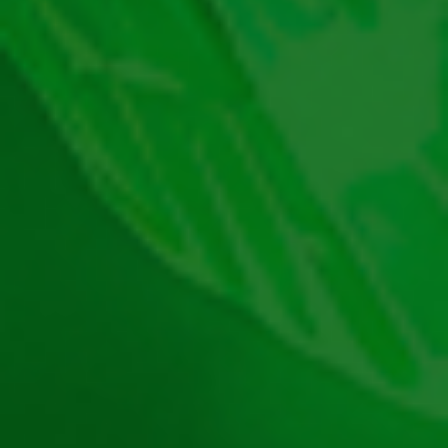
Baschet pariuri – cum pui un
bilet?
Nu este greu să pui câteva pariuri baschet la cazinouri.
Ba chiar procesul este unul asemănător peste tot. De
aceea, îți vom spune și noi imediat care sunt pașii
generali pe care trebuie să-i urmezi pentru a putea
pune un bilet la baschet. Iată ce trebuie să faci!
Intră pe site-ul cazinoului dorit și loghează-te, dacă nu
ai făcut-o deja;
Dă click pe secțiunea „Sport” sau „Pariuri” pe care o
vei găsi în bara de sus;
Caută categoria „Baschet” și apasă pe ea;
Alege evenimentul la care vrei să participi și echipa pe
care pariezi;