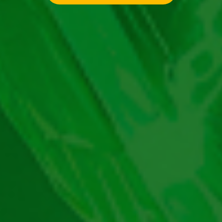
să te oprească din a obține premiile mult dorite. Muzica
pare a fi dintr-un film de acțiune cu spioni, deci te va
ține în suspans pe tot parcursul timpului.
Play’n Go a dotat aparatul cu un RTP peste media din
piață, de 96,26%, 20 de linii de plată și funcții speciale.
Așadar, după ce-ți îndeplinești toate misiunile, vei fi
recompensat cum se cuvine. Slotul îl poți juca gratis pe
site-ul nostru,
. Deci, nu ai nimic de pierdut!
Joc Păcănele
În schimb, vei avea parte de multă distracție, foarte
multă.
Agent Royal
În seria de păcănele inspirate din James Bond
intră și
slotul de la Red Tiger, Agent Royal. Jocul de spionaj este
o lume complicată de mantie și pumnal, dar
producătorul a ales să păstreze aparatul cât mai
simplu. În timp ce dai spin-uri pentru recompense puțin
mai mici, vei beneficia mai des de Wild-uri lipicioase și