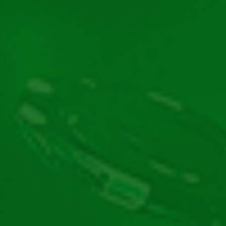
Autor
Diana Ionita
Pe Joc Păcănele punem distracția la loc de cinste! Vrem ca aici
să găsești cele mai populare păcănele online demo. Și mai
vrem să-ți oferim zilnic noi opțiuni, astfel încât să nu te
plictisești niciodată. La final, iei și un bonus exclusiv și joci la
păcănele pe bani reali!
Generale
Cine Suntem
Autori