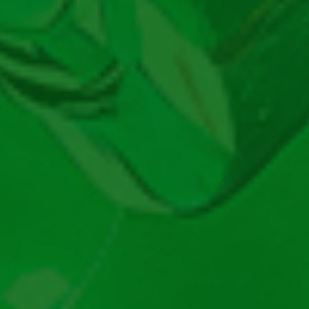
LiveCasino
50 Rotiri Gratuite
100 Rotiri Gratuite
200 Rotiri Gratuite
300 Rotiri Gratuite
400 Rotiri Gratuite
500 Rotiri Gratuite
Unibet Casino
Zinx Casino
Favbet Casino
Superbet Casino
Păcănele Demo
Fire Blaze Red Wizard