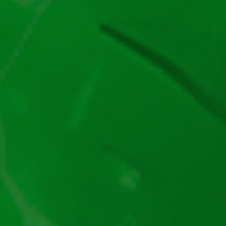
40 super hot demo – 7777 gratis
Shining Crown demo
Sizzling Hot demo
Book of Ra demo
40 Burning Hot demo
Burning Hot demo
Crazy Monkey demo
5 Dazling Hot demo
Dice and Roll demo
Vizitează-ne și află cele mai noi informații!