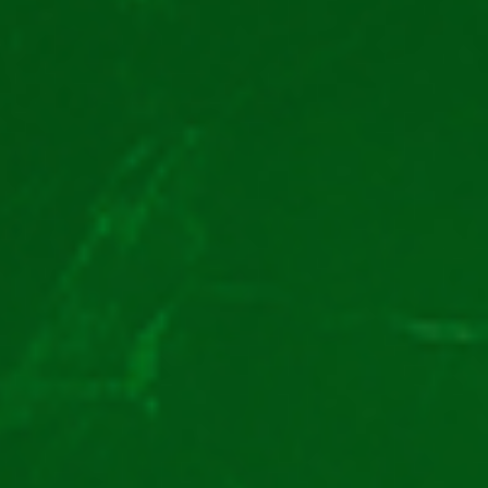
generos, de 96%, 243 de linii de plată și un câștig maxim
de 10.000x miza jucată.
La fel ca și în cazul jocului Agent Royal, și pe acesta din
urmă îl poți încerca pe Mr Bit. Cu siguranță o să-ți placă,
mai ales că protagonista e o adevărată spioană.
Jack Hammer
Am inclus și jocul
în seria de păcănele
Jack Hammer
inspirate din James Bond.
Deși nu este întocmai un slot
care să aibă protagonist un spion, detectivul din acest
aparat își face treaba la fel de bine. Feeling-ul este
același – mister, suspans și multă acțiune. Grafica
jocului creat de NetEnt seamănă foarte mult cu benzile
desenate, iar muzica oferă mult suspans, datorită
sunetelor provocate de sirenele mașinilor de poliție. Pe
partea tehnică, păcăneaua are o structură simplă, de tip
5×3, și un RTP bun, de 96,96%. Jack Hammer gratis e
disponibil la noi pe site, așa că îl poți încerca oricând