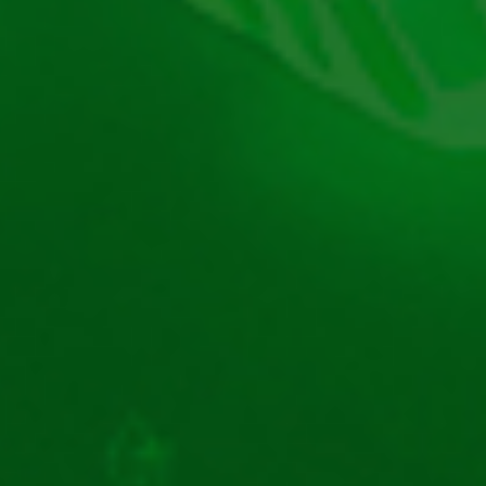
rotiri gratuite. Așadar, îți vei putea mări câștigurile, în
timp ce vei da lupte grele cu femei fatale.
Combinația e bună. Femei, bani și distracție, ce-ți poți
dori mai mult? Pe lângă toate acestea, jocul are un RTP
bun, de 95,77%, 40 de linii de plată și un câștig maxim
de 1.760x miza aleasă.
este cazinoul care îți
Mr Bit Casino
pune la dispoziție păcăneaua. Așa că nu mai sta pe
gânduri! Fă-ți cont pe site-ul operatorului, profită de
promoțiile disponibile și devino un adevărat spion!
Agent Jane Blonde Max Volume
Bineînțeles că din topul cu păcănele inspirate din James
Bond
nu putea să lipsească jocul de la Stormcraft
Studios, și anume Agent Jane Blonde Max Volume.
Agentul secret cu părul auriu a devenit un fel de model,
inspirând jucătorii să facă față forțelor întunecate care
încearcă să preia controlul asupra lumii. Slotul are o
grafică destul de nouă și se poate lăuda cu un RTP