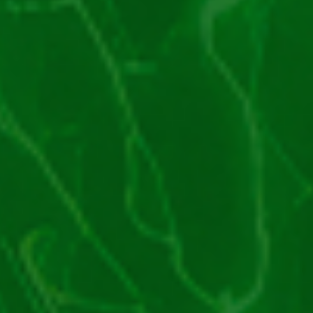
Distribuie!
Dacă ești pasionat de filmele cu Agentul 007 și, în
același timp, îți plac și jocurile de noroc, atunci trebuie
să încerci neapărat câteva păcănele inspirate din James
Bond. Peliculele cu celebrul personaj au făcut înconjurul
lumii. Protagonistul a fost interpretat de actori
cunoscuți, precum: Sean Connery, George Lazenby,
Roger Moore, Timothy Dalton, Pierce Brosnan, dar și
Daniel Craig.
Astăzi vrem să-ți recomandăm un top 5 păcănele gratis
cu James Bond. Pentru că nu prea există sloturi cu
Agentul de spionaj, jocurile pe care ți le vom sugera
sunt inspirate din filme. Asta nu înseamnă că nu sunt la
fel de pline de acțiune, lupte duse la extrem și câștiguri
pe măsură. Și dacă tot suntem la acest capitol, vezi că