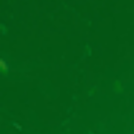
LIVE Baccarat 6;
Speed Baccarat 17;
LIVE Speed Baccarat 6;
LIVE Baccarat 1;
Baccarat A01;
Baccarat 3.
Alte detalii despre Live Casino
Magnum Bet
Pe final, ce ar trebui să mai știi despre categoria Live
Casino Magnum Bet este că se potrivește chiar și celor
ce sunt începători. Modul de joc este unul super simplu
și intuitiv, iar mizele sunt destul de mici. Astfel, nu are de
ce să-ți fie frică că vei pierde prea mult la început sau
alte probleme de acest gen. Totuși, înainte de a începe o
rundă, nu ar strica să arunci un ochi pe reguli, pentru a
înțelege mai bine despre ce este vorba.