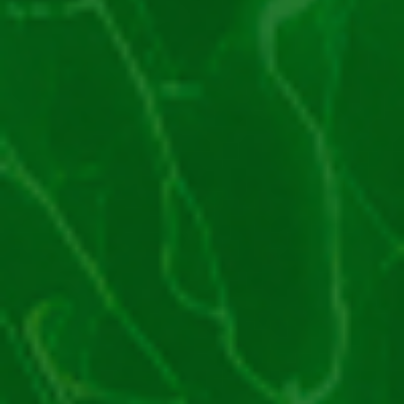
Pentru o experiență unică, cum numai în sălile de casino
întâlnești, secțiunea Live Casino Magnum Bet este aici
să-ți facă viața mai frumoasă! De fiecare dată când te
plictisești și intervine dorința de adrenalină și distracție,
poți arunca un ochi în această categorie a site-ului.
Ai un portofoliu vast cu toate tipurile de jocuri, precum
ruletă, blackjack sau baccarat. Iar astăzi vei afla tot ce
trebuie să știi despre Live Casino Magnum Bet, pentru
ca mai apoi să poți trece la joacă și câștiguri. Dar înainte
de asta, totuși, nu uita că vei avea nevoie de un cont,
deci va trebui să treci prin procesul de
înregistrare
.
Magnum Bet
Live Casino Magnum Bet – ce e de
știut?