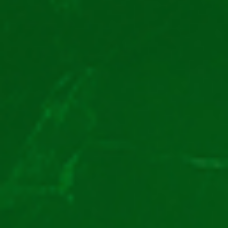
Blackjack 31 – Azure;
Blackjack Classic 58;
Speed Blackjack 4 – Ruby;
Blackjack 36 – The Club.
Baccarat Magnum Bet
Bineînțeles, secțiunea Live Casino Magnum Bet nu se
termină aici și vine și cu o mulțime de jocuri baccarat,
mai exact 23. Așadar, dacă acest este jocul tău preferat
de masă, atunci vei avea de unde să alegi. Din nou îți
spunem că sunt variante pentru toate gusturile, deci nu
ai cum să nu găsești cel puțin un joc pe placul tău. Sau,
de ce nu? Poți încerca ceva ce nu ai mai încercat până
acum și poate vei fi surprins într-un mod plăcut!
Baccarat Lobby;
Baccarat A01 NC;