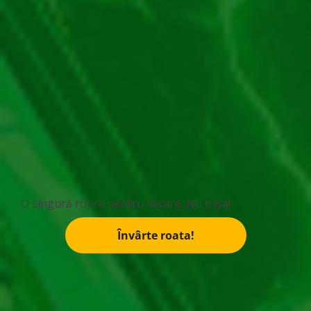
Secțiunea Live Casino Magnum Bet este cea care te
apropie cel mai tare de experiența la un casino terestru.
Ba chiar, unele jocuri au
reali, deci vei
dealeri casino
putea să interacționezi cu aceștia. Astfel, jocurile de la
casino vor căpăta o nouă definiție pentru tine. Ai parte
atât de confortul casei tale și de parierea online, cât și de
comunicare și interacțiune cu alții.
În plus, trebuie să-ți mai spunem că jocurile vin de la
producători populari în această industrie. Mai exact,
este vorba de Evolution Gaming și Pragmatic Play, deci
O singură rotire pentru fiecare. Nu trișa!
poți fi sigur de calitatea lor.
Învârte roata!
Ce jocuri Magnum Bet Live Casino
ai?
În momentul de față, secțiunea Live Casino Magnum Bet