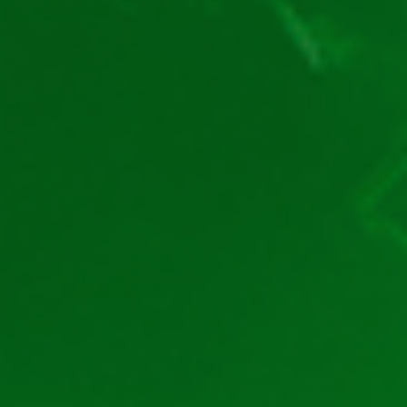
Un alt avantaj este că aceste jocuri de masă din
secțiunea Live Casino Magnum Bet vor putea fi jucate
chiar și pe
. Platforma este optimizată
Magnum Bet mobile
și pentru ecranele mai mici, deci vei putea să joci și de pe
telefon sau tabletă fără probleme.
Concluzii
Așadar, Live Casino Magnum Bet îți poate oferi tot ce îți
dorești. Chiar dacă ai anumite preferințe sau te
plictisești și vrei să încerci mai multe jocuri, portofoliul
lor este unul super variat. Tot ce trebuie să mai faci este
să iei un
și să te bucuri de
bonus de bun venit Magnum Bet
experiența noului cazino. Distracție plăcută!