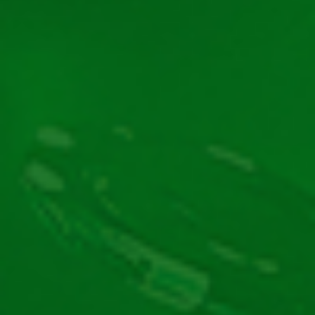
Mara
Autor
Pe Joc Păcănele punem distracția la loc de cinste! Vrem ca aici să
găsești cele mai populare păcănele online demo. Și mai vrem să-
ți oferim zilnic noi opțiuni, astfel încât să nu te plictisești
niciodată. La final, iei și un bonus exclusiv și joci la păcănele pe
bani reali!
Generale
Cine Suntem