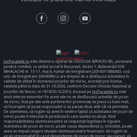
JocPacanele.ro
este deținut și operat de OGOOGA SERVICES SRL, persoană
juridică română, cu sediul social în București, Sector 1, Bulevardul ION
MIHALACHE nr. 15-17, etaj 8, număr de înregistrare J2016011888403, cod
unic de înregistrare 36506980 și are dreptul de a desfășura activitatea în
calitate de afiliat în domeniul jocurilor de noroc, acordat prin licența
valabilă până la data de 31.10.2026, conform Deciziei Oficiului Național al
Jocurilor de Noroc, nr.1879/20.10.2016. Accesul pe
JocPacanele.ro
este
strict interzis minorilor! Pe acest site nu se desfășoară activități de jocuri
de noroc, însă pe site-urile partenerilor promovați se joacă cu bani reali,
vă încurajăm să jucați responsabil și să pariați doar atât cât vă permiteți.
De asemenea, vă rugăm să aveți în vedere faptul că activitatea de jocuri de
noroc poate fi interzisă în jurisdicția în care sunteți localizat, fiind
responsabilitatea dumneavoastră să respectați legislația în vigoare.
Activitatea de jocuri de noroc poate cauza dependență și, totodată, poate
avea un impact asupra situației dumneavoastră financiare. Vă rugăm să
jucați responsabil! În cazul dependenței de jocuri de noroc sau pariuri, vă