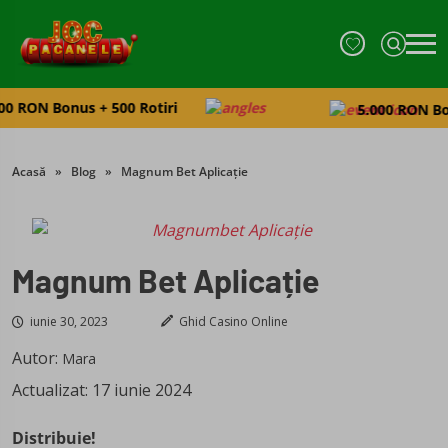
5.000 RON Bonus + 500 Rotiri
5.000 R
Acasă
»
Blog
»
Magnum Bet Aplicație
Magnum Bet Aplicație
iunie 30, 2023
Ghid Casino Online
Autor:
Mara
Actualizat: 17 iunie 2024
Distribuie!