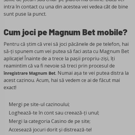
intra în contact cu una din acestea vei vedea cât de bine
sunt puse la punct.
Cum joci pe Magnum Bet mobile?
Pentru că știm că vrei să joci păcănele de pe telefon, hai
să-ți spunem cum vei putea să faci asta cu Magnum Bet
aplicație! Înainte de a trece la pașii propriu-ziși, îți
reamintim că va fi nevoie să treci prin procesul de
. Numai așa te vei putea distra la
înregistrare Magnum Bet
acest cazinou. Acum, hai să vedem ce ai de făcut mai
exact!
Mergi pe site-ul cazinoului;
Loghează-te în cont sau creează-ți unul;
Mergi la categoria Casino de pe site;
Accesează jocuri dorit și distrează-te!