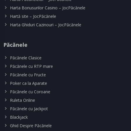
Harta Bonusurilor Casino – JocPăcănele
Hartă site – JocPăcănele
Harta Ghiduri Cazinouri – JocPăcănele
Păcănele
Păcănele Clasice
Păcănele cu RTP mare
Păcănele cu Fructe
Poker ca la Aparate
Păcănele cu Coroane
Ruleta Online
Păcănele cu Jackpot
Blackjack
Ghid Despre Păcănele