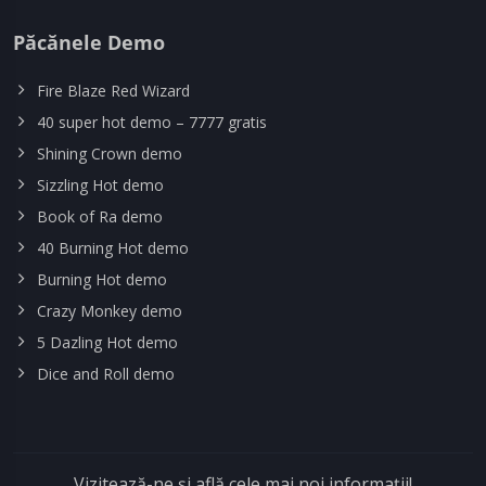
Păcănele Demo
Fire Blaze Red Wizard
40 super hot demo – 7777 gratis
Shining Crown demo
Sizzling Hot demo
Book of Ra demo
40 Burning Hot demo
Burning Hot demo
Crazy Monkey demo
5 Dazling Hot demo
Dice and Roll demo
Vizitează-ne și află cele mai noi informații!