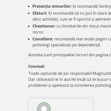
Protecția minorilor:
îți recomandă Sentry 
Sfaturi:
îți recomandă să nu joci în stare de
altor activități, cum ar fi sportul și petrece
Chestionar:
cu întrebările din micul chesti
noroc.
Consiliere:
recomandă mai multe pagini car
psihologi specializați pe dependență.
Acestea sunt principalele lucruri din pagina 
Concluzii
Toate opțiunile de joc responsabil Magnumbe
Dar utilizează-le în așa fel încât să te bucuri 
problemei și apelează la consilierea psiholog