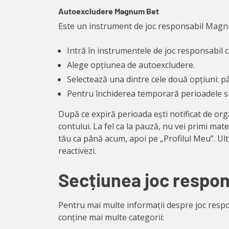
Autoexcludere Magnum Bet
Este un instrument de joc responsabil Magnum
ERE
Intră în instrumentele de joc responsabil 
SPECIALA DE 40 RON
Alege opțiunea de autoexcludere.
Selectează una dintre cele două opțiuni: 
ROTIRI GRATUITE
Pentru închiderea temporară perioadele sun
După ce expiră perioada ești notificat de org
contului. La fel ca la pauză, nu vei primi ma
tău ca până acum, apoi pe „Profilul Meu”. Ulti
NIMIC
reactivezi.
OFERTĂ FĂRĂ DEPUNERE
COD BONUS SPECIALA
Secțiunea joc respon
TE
Pentru mai multe informații despre joc respon
conține mai multe categorii: