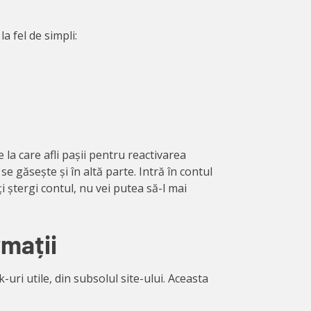
 fel de simpli:
 la care afli pașii pentru reactivarea
 găsește și în altă parte. Intră în contul
i ștergi contul, nu vei putea să-l mai
rmații
ri utile, din subsolul site-ului. Aceasta