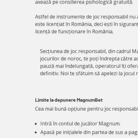
axează pe consilierea psihologică gratuită.
Astfel de instrumente de joc responsabil nu
este licențiat în România, deci ești în sigura
licență de funcționare în România.
Secțiunea de joc responsabil, din cadrul Ma
jocurilor de noroc, te poți îndrepta către ac
pauză mai îndelungată, operatorul îți oferă 
definitiv. Noi te sfătuim să apelezi la jocul
Limite la depunere MagnumBet
Cea mai bună opțiune pentru joc responsabil 
În
Intră în contul de jucător Magnum.
Apasă pe inițialele din partea de sus a pagi