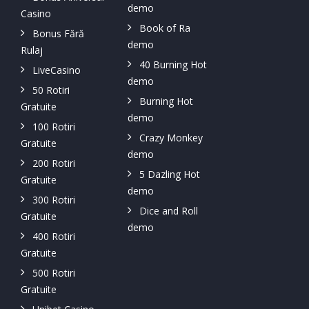
demo
Casino
Book of Ra
Bonus Fără
demo
Rulaj
40 Burning Hot
LiveCasino
demo
50 Rotiri
Burning Hot
Gratuite
demo
100 Rotiri
Crazy Monkey
Gratuite
demo
200 Rotiri
5 Dazling Hot
Gratuite
demo
300 Rotiri
Dice and Roll
Gratuite
demo
400 Rotiri
Gratuite
500 Rotiri
Gratuite