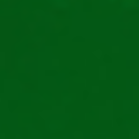
Vizitează-ne și află cele mai noi informații!
JocPacanele.ro
este deținut și operat de OGOOGA SERVICES SRL, persoană
juridică română, cu sediul social în București, Sector 1, Bulevardul ION
MIHALACHE nr. 15-17, etaj 8, număr de înregistrare J2016011888403, cod
unic de înregistrare 36506980 și are dreptul de a desfășura activitatea în
calitate de afiliat în domeniul jocurilor de noroc, acordat prin licența
valabilă până la data de 31.10.2026, conform Deciziei Oficiului Național al
Jocurilor de Noroc, nr.1879/20.10.2016. Accesul pe
JocPacanele.ro
este
strict interzis minorilor! Pe acest site nu se desfășoară activități de jocuri
de noroc, însă pe site-urile partenerilor promovați se joacă cu bani reali,
vă încurajăm să jucați responsabil și să pariați doar atât cât vă permiteți.
De asemenea, vă rugăm să aveți în vedere faptul că activitatea de jocuri de
noroc poate fi interzisă în jurisdicția în care sunteți localizat, fiind
responsabilitatea dumneavoastră să respectați legislația în vigoare.
Activitatea de jocuri de noroc poate cauza dependență și, totodată, poate
avea un impact asupra situației dumneavoastră financiare. Vă rugăm să
jucați responsabil! În cazul dependenței de jocuri de noroc sau pariuri, vă
rugăm să contactați Jocresponsabil, la numărul gratuit +0800 800 099, sau
să accesați
https://jocresponsabil.ro/
.