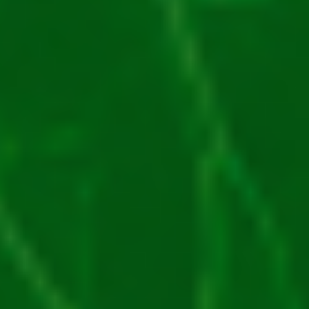
Pe lângă jocul pe care urmează să-l descriem, pe Joc
Păcănele poți juca și altele, tot gratis și fără
înregistrare. Un altul inspirat tot dintr-o capodoperă
cinematografică este
. Joacă-l și pe
The Goonies free
acesta și vezi cum poți câștiga!
RTP
Structură
Linii de plată
Simbolur
96,08%
6×6
117,649
Wild, Sca
Despre The Expendables New Mission Megaways
gratis
The Expendables New Mission Megaways gratis este
un aparat online de păcănele creat după franciza de
filme a lui Sylvester Stallone. Jocul ne aduce pe role
acțiune și distracție, iar caracteristica Megaways îl
face și mai irezistibil pentru jucătorii cu experiență.
Cum, nu ai experiență? E ok. Pentru că aici vei juca
The Expendables New Mission Megaways demo. Și
așa vei învăța să pui pariuri și te vei pregăti pentru
jocul pe bani adevărați. Chiar merită să joci această