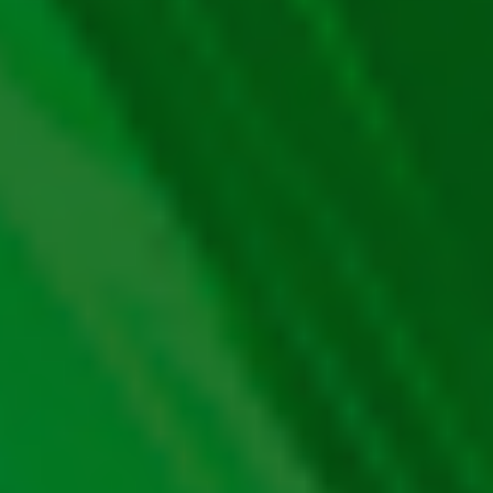
minus pe care le vei folosi ca să setezi suma pe
care dorești să o investești într-o mână. Ai de ales
valori de la 0.20 la 40.00. Dacă dai pe Super Stake
dublezi miza, deci poți paria și Max Bet de 40.00 x
2.
Pentru a te bucura cum trebuie de The
Expendables New Mission Megaways slot trebuie
să dai Spin. Acest buton se află în partea din
dreapta mijloc a ecranului. Iar dacă vrei să te bucuri
pe îndelete de animațiile jocului, poți încerca și
funcția de Autoplay. O veni găsi în stânga, lângă
Spin.
Informații despre plăți ai în meniul de informații. E
așezat în partea stângă a ecranului. Dacă dai pe
i
găsești detalii despre cum plătesc simbolurile. Pe
?
vei afla informații despre slot, iar de la butonul
cheie
poți selecta funcții care să-ți facă aventura și
mai interesantă.