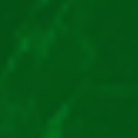
Ruleta Online
Păcănele cu Jackpot
Blackjack
Ghid Despre Păcănele
Păcănele Bell Link
Păcănele cu Clopoței
Păcănele cu Pești
Păcănele cu Sport
Producatori
Păcănele EGT
Păcănele Novomatic
Păcănele No Limit
Păcănele Pragmatic Play
Păcănele Igrosoft
Păcănele IGT