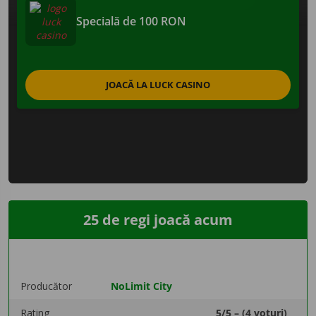
Specială de 100 RON
JOACĂ LA LUCK CASINO
25 de regi joacă acum
Producător
NoLimit City
Rating
5/5 – (4 voturi)