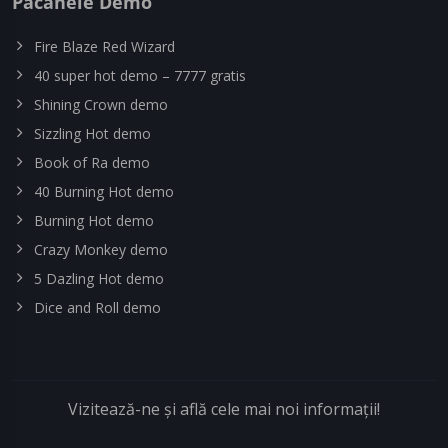
Păcănele Demo
Fire Blaze Red Wizard
40 super hot demo – 7777 gratis
Shining Crown demo
Sizzling Hot demo
Book of Ra demo
40 Burning Hot demo
Burning Hot demo
Crazy Monkey demo
5 Dazling Hot demo
Dice and Roll demo
Vizitează-ne și află cele mai noi informații!