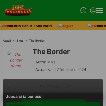
ri
5.000 RON Bonus + 500 Rotiri
Acasă
»
Slots
»
The Border
The Border
Autor:
Mara
Actualizat: 27 februarie 2024
Joacă și ia bonusul:
JOACĂ GRATIS