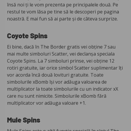
însă noi ți le vom prezenta pe principalele două. Pe
restul te vom lăsa pe tine să le descoperi pe pagina
noastră. E mai fun să ai parte și de câteva surprize.
Coyote Spins
Ei bine, dacă în The Border gratis
vei obține 7 sau
mai multe simboluri Scatter, vei declanșa speciala
Coyote Spins. La 7 simboluri prinse, vei obține 12
rotiri gratuite, iar orice simbol Scatter suplimentar îți
vor acorda încă două lovituri gratuite. Toate
simbolurile xBomb își vor adăuga valoarea de
multiplicator la toate simbolurile cu un indicator xX
care nu sunt nimicite. Simbolurile xBomb fără
multiplicator vor adăuga valoare +1.
Mule Spins
Mule Spins este o altă funcție specială în slotul The