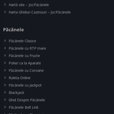
Hartă site – JocPăcănele
Harta Ghiduri Cazinouri – JocPăcănele
Păcănele
Păcănele Clasice
Păcănele cu RTP mare
Păcănele cu Fructe
Poker ca la Aparate
Păcănele cu Coroane
Ruleta Online
Păcănele cu Jackpot
Blackjack
Ghid Despre Păcănele
Păcănele Bell Link