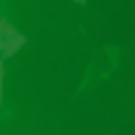
Burning Hot demo
Crazy Monkey demo
5 Dazling Hot demo
Dice and Roll demo
Vizitează-ne și află cele mai noi informații!
JocPacanele.ro
este deținut și operat de OGOOGA SERVICES SRL, persoană
juridică română, cu sediul social în București, Sector 1, Bulevardul ION