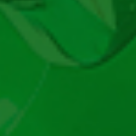
Loto Grecia
Loto Germania
Casino
Cazinouri Online
Bonus Fără depunere
Rotiri Gratuite
Oferte Casino Limitate
Cod Bonus Casino
Bonus Aniversar Casino
Bonus Fără Rulaj
LiveCasino
50 Rotiri Gratuite
100 Rotiri Gratuite
200 Rotiri Gratuite