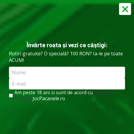
ON Bonus + 500 Rotiri
5.000 RON Bonus +
Învârte roata și vezi ce câștigi:
Acasă
»
Slots
»
Sugar Cubes
Rotiri gratuite? O specială? 100 RON? Ia-le pe toate
ACUM!
Sugar Cubes
Autor:
Diana Ionita
Actualizat: 16 martie 2026
Am peste 18 ani si sunt de acord cu
termenii si
JocPacanele.ro
conditiile
Joacă și ia bonusul:
JOACĂ GRATIS