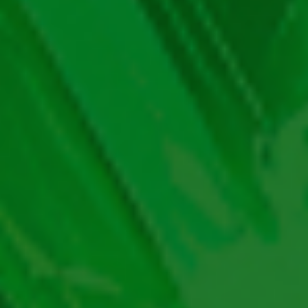
Pe partea dreaptă vei avea butoanele de Play,
Autoplay, viteză și unul care te va lăsa să setezi
pariul maxim.
Poți seta pariuri la Sugar Cubes demo de la 0.20 la
100.00 credite. Alege la început pariuri mai mici, să
vezi cum plătește jocul.
Pe partea stângă îți sunt afișate: suma pe care o
deții, cât pariezi și ultimul câștig.
Odată ce știi butoanele, e simplu să joci Sugar Cubes
gratis. Întâi setează miza, apoi dă click pe Spin și
începe aventura!
Slotul Sugar Cubes demo este unul în cascadă, bazat
pe o grilă de 5 x 5. Sistemul de plată funcționează pe
bază de clustere. Adică, dacă nimerești cel puțin 4
simboluri aflate foarte aproape unul de altul (se