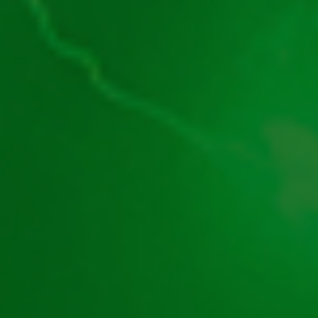
Pe Joc Păcănele punem distracția la loc de cinste! Vrem ca aici să
găsești cele mai populare păcănele online demo. Și mai vrem să-
ți oferim zilnic noi opțiuni, astfel încât să nu te plictisești
niciodată. La final, iei și un bonus exclusiv și joci la păcănele pe
bani reali!
Generale
Cine Suntem
Autori
Contactează-ne
Licență ONJN
Politica Cookies (EU)
Cookie de rețea