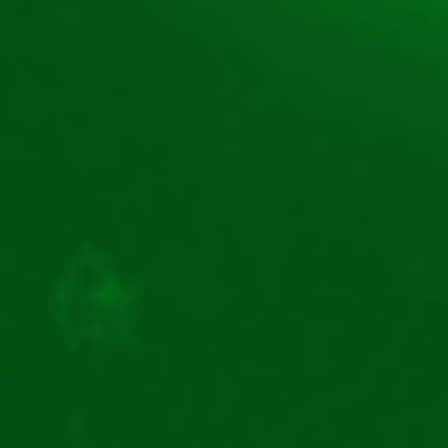
Cu toate astea, unele persoane sunt doritoare să
joace pe bani reali, fiind mai aventuroase. În cazul lor,
noi îi sfătuim să își găsească un casino de încredere
unde pot descoperi jocuri și servicii de calitate. Astfel,
vei juca în siguranță Sugar Cubes online, dar și alte
păcănele, fără a avea surprize neplăcute în viitor.
Un casino de top pe care te poți baza este NetBet.
Acesta a devenit lider pe nișa lui, având o gamă
variată de produse, de la Poker și Bingo la Virtuale,
Pariuri Live, Jocuri Live Casino etc. Aici vei găsi
varianta pe bani reali a lui Sugar Cubes slot,
împreună cu multe alte păcănele de la Relax Gaming.
Despre Sugar Cubes gratis
Cât despre calitatea jocului de păcănele Sugar Cubes