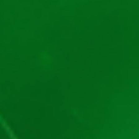
Diana Ionita
Autor