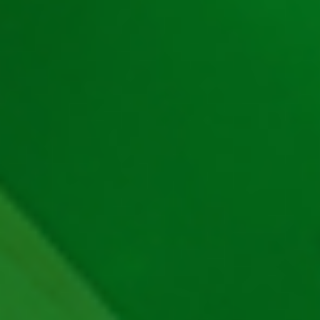
Termeni și Condiții
Confidențialitate (EU)
SUSȚINEM JOCUL DE NOROC RESPONSABIL!
Blog
Ghid despre Păcănele
Cum Evaluăm Cazinourile Online
Politica de Evaluare a Păcănelelor
Harta Păcănelelor – JocPăcănele
Harta Bonusurilor Casino – JocPăcănele
Hartă site – JocPăcănele
Harta Ghiduri Cazinouri – JocPăcănele
Păcănele
Păcănele Clasice
Păcănele cu RTP mare