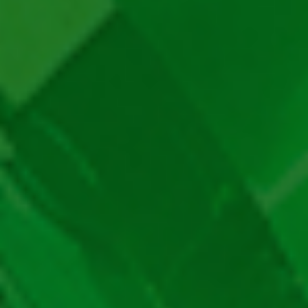
Păcănele cu Fructe
Poker ca la Aparate
Păcănele cu Coroane
Ruleta Online
Păcănele cu Jackpot
Blackjack
Ghid Despre Păcănele
Păcănele Bell Link
Păcănele cu Clopoței
Păcănele cu Pești
Păcănele cu Sport
Producatori
Păcănele EGT