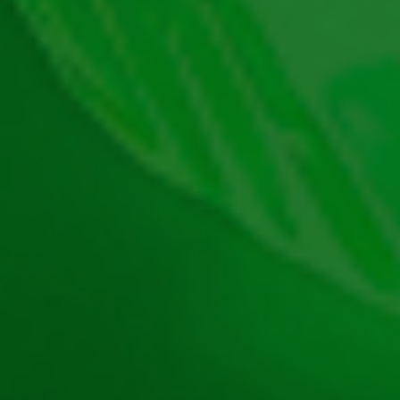
ating), vei fi răsplătit cu un număr de credite. Ele sunt
distruse, apoi cad altele și, dacă sunt iar într-un
cluster, câștigi din nou.
Cât câștigi la Sugar Cubes slot, mai exact, depinde de
numărul simbolurilor dintr-un cluster. Și, de
asemenea, depinde de felul lor, de speciale și altele,
dar despre acestea vom vorbi puțin mai încolo!
Sugar Cubes slot – unde îl joci
pe bani reali?
Poți juca Sugar Cubes gratis la noi, pe Joc Păcănele,
și e chiar foarte simplu! Mai mult de atât, ți-am
pregătit un
, ca să
top de păcănele colorate free
continui aventura în acord cu tematica veselă și
vibrantă a slotului de azi.