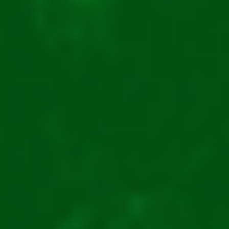
Blog
Ghid despre Păcănele
Cum Evaluăm Cazinourile Online
Politica de Evaluare a Păcănelelor
Harta Păcănelelor – JocPăcănele
Harta Bonusurilor Casino – JocPăcănele
Hartă site – JocPăcănele
Harta Ghiduri Cazinouri – JocPăcănele
Păcănele
Păcănele Clasice
Păcănele cu RTP mare
Păcănele cu Fructe
Poker ca la Aparate