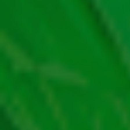
abordează teme precum natura, istoria și mitologia.
Dacă îți place Serengeti Wilds Stakelogic, Big 5 Jungle
și Wolf Reels vor fi, cu siguranță, alte jocuri pe gustul
tău.
Dacă alegi să faci parte din comunitatea Netbet te vei
bucura de foarte multe avantaje. Pe lângă oferta la
înregistrare, ai parte mereu de promoții frumoase,
cum ar fi cele cu multe free spins și turneele de
sloturi. Cazinoul îți oferă, de asemenea, și consiliere
de top. Deci, pentru orice informație, alege una din
metodele de
și lasă specialiștii să te
contact Netbet
ajute!
Concluzii
Jocul de păcănele ca la aparate cu elefanți Serengeti
Wilds gratis are toate șansele să devină preferatul