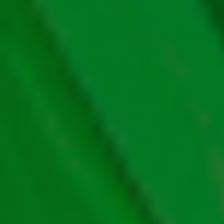
până la 100 pentru fiecare animal. Combinații de 3
= 4 puncte; combinații de 4 = 8 puncte; combinații
de 5 = 12 puncte.
Joacă Serengeti Wilds slot cu
bani reali!
Știi că poți juca Serengeti Wilds gratis și la cazinouri?
Ei bine, ți-am adus o veste minunată! NetBet are
acest joc, deci poți câștiga pe bune din aventura ta în
savană! Intră pe site-ul cazinoului, deschide-ți un
cont, depune bani și profită de bonusul de bun venit!
Cu acesta joci practic gratis multe păcănele.
Jocul se găsește la furnizorul Stakelogic. La o simplă
privire peste portofoliul de păcănele al providerului
vei realiza că ai de unde alege. Vei descoperi că orice
joc Stakelogic este unic și captivant în felul său.
Producătorul se axează pe jocuri tematice și