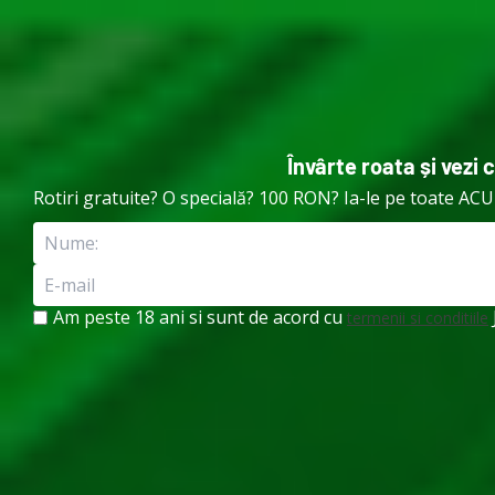
0 Rotiri
5.000 RON Bonus + 500 Rotiri
Învârte roata și vezi 
Acasă
»
Slots
»
Serengeti Wilds
Rotiri gratuite? O specială? 100 RON? Ia-le pe toate AC
Serengeti Wilds
Autor:
Gabriel
Am peste 18 ani si sunt de acord cu
termenii si conditiile
Actualizat: 13 decembrie 2023
Joacă și ia bonusul: