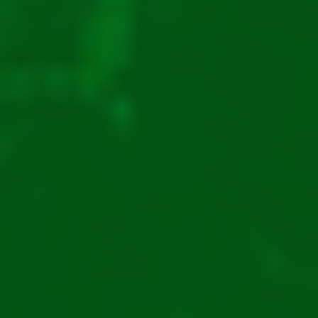
Păcănele Igrosoft
Păcănele IGT
Păcănele iSoftBet
Păcănele Playson
Păcănele Play’n GO
Loto UK
Loto Spania
Loto Slovenia
Loto Slovacia
Loto Polonia
Loto Norvegia
Loto Letonia
Loto Italia
Loto Grecia
Loto Germania