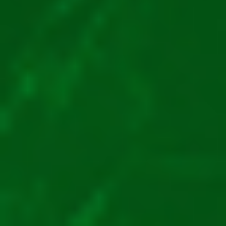
Păcănele cu Coroane
Ruleta Online
Păcănele cu Jackpot
Blackjack
Ghid Despre Păcănele
Păcănele Bell Link
Păcănele cu Clopoței
Păcănele cu Pești
Păcănele cu Sport
Producatori
Păcănele EGT
Păcănele Novomatic
Păcănele No Limit
Păcănele Pragmatic Play