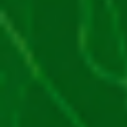
rotiță.
Apasă butonul de spin din partea dreaptă – cel
ilustrat prin două săgeți circulare. Așa vei porni o
rundă la Serengeti Wilds free.
Dacă dorești să joci automat, apasă pe butonul din
stânga jos. Setează numărul dorit de runde și
câteva limite de câștig singular și pierdere.
Apasă pe butonul din colțul din stânga sus pentru
a deschide meniul jocului Serengeti Wilds gratis.
Citește informațiile și fă-ți o strategie bună de
pariere!
Aventura la Serengeti Wilds free este atât de simplă
precum am descris-o mai sus. Structura jocului de
5×4 te ajută să te descurci fără probleme în călătoria
magnifică în savană. Un alt joc captivant, recent
adăugat, este
. Încearcă-l și pe
Gods of Death gratis
acesta pe Joc Păcănele, tot fără înregistrare și fără