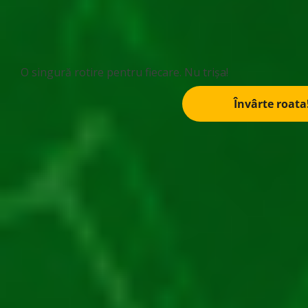
Rating
4.6/5 – (9 voturi)
Păcănele cu dublaje
,
Păcănele cu
Categorie
speciale
O singură rotire pentru fiecare. Nu trișa!
Învârte roata
Distribuie!
4.6/5 – (9 voturi)
Serengeti Wilds gratis este o aventură în lumea
sălbatică și exotică a savanei. Vei putea vedea pe role
hiene, elefanți, rinoceri și lei, în habitatul lor natural,
la fel ca într-un documentar Discovery.
Dar, mai mult decât atât, vei avea șansa să câștigi
sume frumoase cu jocul de
păcănele cu animale free