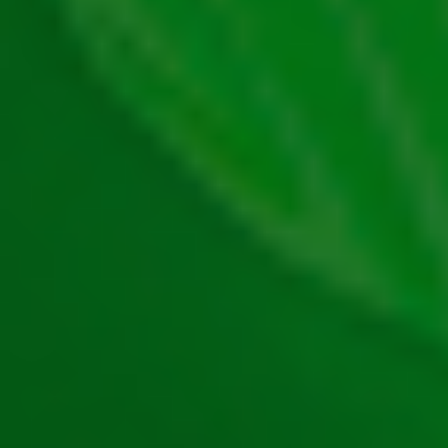
tău. Oferă câștiguri tari de tot, distracție cât cuprinde
și merge strună! Încearcă-l și tu de pe desktop,
laptop, tabletă sau mobil! Funcționează la fel de bine
de pe orice dispozitiv, datorită optimizării sale de top.
După ce ai jucat ore bune, continuă aventura pe Joc
Păcănele cu
!
Farah’s Adventure demo free
Alte păcănele recomandate