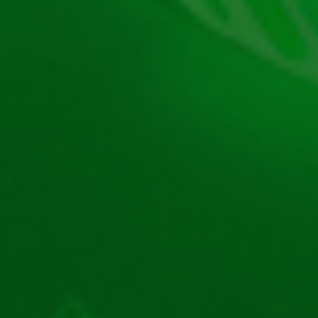
generale ale jocului Rise of Pyramids demo, este
momentul să ne concentrăm asupra plăților
simbolurilor, care sunt esențiale pentru înțelegerea
potențialului de câștig. Iată o listă detaliată a
principalelor simboluri și a valorii lor de plată cu miza
de 5 RON:
Faraonul
: până la 1250 RON;
Cleopatra
: până la 500 RON;
Horus
: până la 300 RON;
Anubis
: până la 250 RON;
Cristalul roșu:
până la 200 RON;
Cristalul galben:
până la 100 RON
;
Cristalul verde:
până la 60 RON;
Cristalul albastru:
până la 40 RON;
Cristalul mov:
până la 20 RON.
Fiecare dintre aceste simboluri are rolul său specific