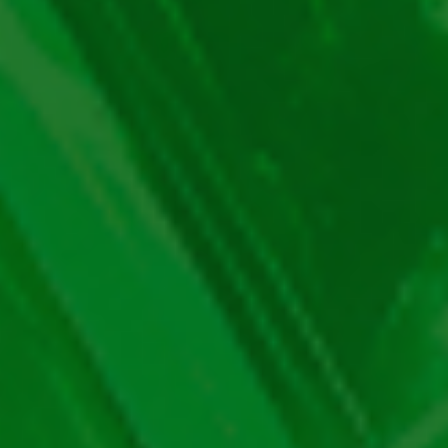
autentice fac ca fiecare rotire să fie o experiență
memorabilă. Dacă ești pasionat de mitologia
egipteană și de sloturi cum e și
, care
Might of Ra gratis
oferă atât distracție, cât și șansa de a câștiga premii
considerabile, Rise of Pyramids gratis este cu
siguranță un joc pe care trebuie să îl încerci!
Rise of Pyramids demo –
structură
Rise of Pyramids demo este un slot de la
Pragmatic
, un nume de top în industria jocurilor de
Play demo
noroc online, cunoscut pentru calitatea graficii și a
funcțiilor inovatoare din jocurile sale. Tematica
jocului se concentrează pe miturile și simbolurile
Egiptului Antic, aducând în prim-plan imagini iconice
precum piramidele, faraonii și zeitățile egiptene, dar
într-un mod destul de futurist. Jocul este construit