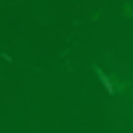
un nivel suplimentar de anticipare și recompense.
Modul de joc cu re-rotire
este alta de care te vei
bucura la Rise of Pyramids gratis. Aici va apărea
simbolul cu bani, acesta fiind reprezentat de un cufăr.
Acest simbol ia o valoare aleatorie de multiplicatori.
Oricând pică 4 sau mai multe astfel de simboluri pe
role, se declanșează Modul cu re-rotire.
În ansamblu, funcțiile speciale ale Rise of Pyramids
demo nu doar că îmbogățesc experiența de joc, ci și
oferă numeroase oportunități de a câștiga premii
substanțiale, ceea ce face ca acest slot să fie extrem
de atrăgător pentru jucători.
FAQ
În această secțiune FAQ, vom răspunde la cele mai