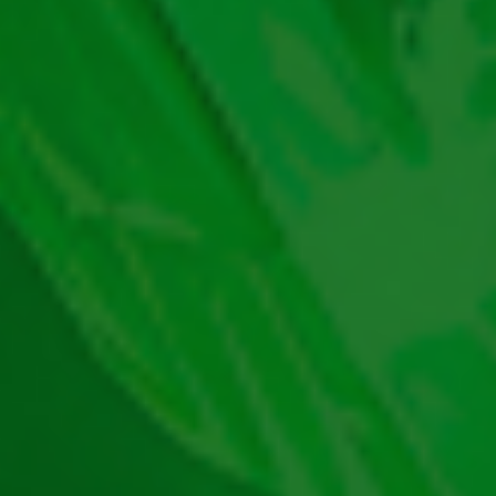
într-un format deloc clasic, câștigurile fiind oferite
plin Cluster Pays.
Rise of Pyramids RTP este de 95.97%, deci oferă
jucătorilor șanse decente de a obține câștiguri,
menținând un echilibru între frecvența și mărimea
acestora. Jocul are o volatilitate medie spre ridicată,
ceea ce înseamnă că premiile sunt mai mari, dar pot
apărea mai rar, adăugând un nivel suplimentar de
emoție fiecărei rotiri. Max win-ul, sau câștigul maxim
posibil, este de 5.000 de ori pariul inițial, ceea ce face
ca fiecare sesiune de joc de la aceste păcănele gratis
Rise of Pyramids să fie potențial extrem de
profitabilă.
Rise of Pyramids slot – plăți
După ce am discutat despre RTP și caracteristicile