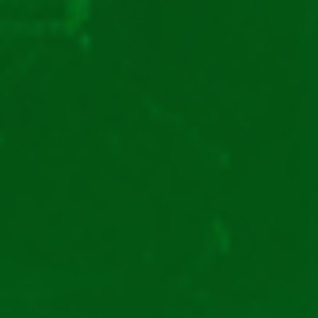
adiacente pe toate laturile sale, care nu fac parte din
combinații câștigătoare.
Un alt element de interes este speciala Rise of
Pyramids
Scatter
, care poate apărea pe toate rolele,
sporind astfel considerabil șansele de câștig. Cu
toate acestea, nu explodează ca parte a unei
colapsări.
Funcția de Rotiri Gratuite
este declanșată de
simbolul Scatter, reprezentat de piramidă. Dacă
reușești să obții 4 sau mai multe simboluri Scatter
oriunde pe role, vei activa un număr prestabilit de 10
rotiri gratuite și încă 2 după fiecare Scatter în plus. În
timpul acestor rotiri gratuite, câștigurile pot fi
multiplicate, crescându-ți șansele de a atinge max
win-ul jocului. De asemenea, există posibilitatea de a
reactiva rotirile gratuite în timpul funcției, adăugând