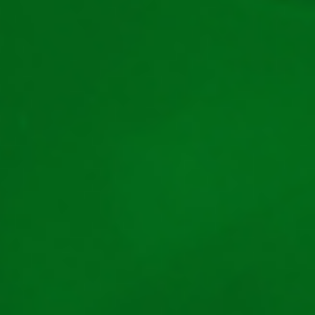
Andrei Petre
Content Editor
Autor