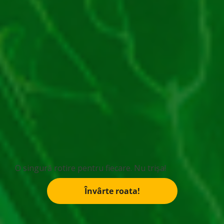
speciale
Structură
6×7
Linii de plată
Cluster Pays
RTP
95,97%
Volatilitate
Medie
Max Win
5.000
Distribuie!
Rise of Pyramids demo este un slot captivant creat de
O singură rotire pentru fiecare. Nu trișa!
Pragmatic Play, unul dintre cei mai renumiți
dezvoltatori de jocuri de noroc online. Cu o tematică
Învârte roata!
inspirată din Egiptul Antic, acest joc își transportă
jucătorii într-o lume plină de mister și comori
ascunse. Grafica deosebită și efectele sonore