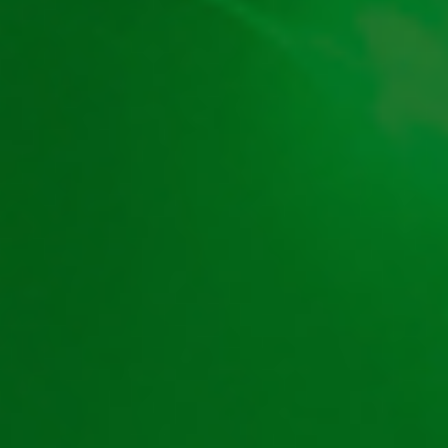
Confidențialitate (EU)
SUSȚINEM JOCUL DE NOROC RESPONSABIL!
Blog
Ghid despre Păcănele
Cum Evaluăm Cazinourile Online
Politica de Evaluare a Păcănelelor
Harta Păcănelelor – JocPăcănele
Harta Bonusurilor Casino – JocPăcănele
Hartă site – JocPăcănele
Harta Ghiduri Cazinouri – JocPăcănele
Păcănele
Păcănele Clasice
Păcănele cu RTP mare
Păcănele cu Fructe