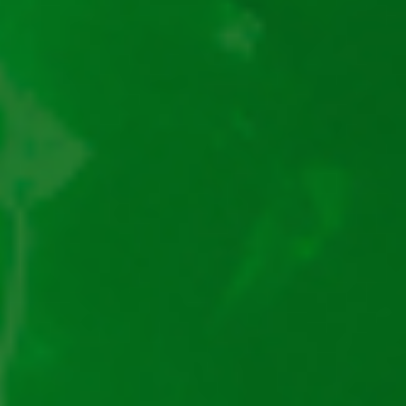
Crazy Monkey demo
5 Dazling Hot demo
Dice and Roll demo
Vizitează-ne și află cele mai noi informații!
JocPacanele.ro
este deținut și operat de OGOOGA SERVICES SRL, persoană
juridică română, cu sediul social în București, Sector 1, Bulevardul ION
MIHALACHE nr. 15-17, etaj 8, număr de înregistrare J2016011888403, cod
unic de înregistrare 36506980 și are dreptul de a desfășura activitatea în