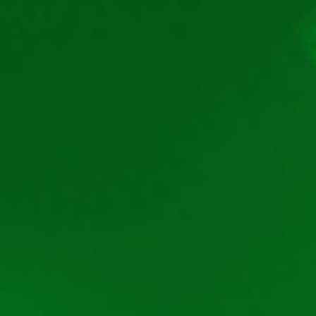
frecvente întrebări legate de Rise of Pyramids demo.
Fie că ești un jucător nou sau experimentat, aceste
informații te vor ajuta să înțelegi mai bine jocul și să
te bucuri pe deplin de el.
Unde joc Rise of Pyramids slot
pe bani reali?
Care este RTP-ul jocului Rise of
Pyramids demo?
Pot juca Rise of Pyramids
gratuit?