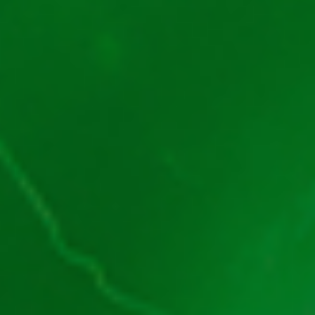
Pe Joc Păcănele punem distracția la loc de cinste! Vrem ca aici să
găsești cele mai populare păcănele online demo. Și mai vrem să-
ți oferim zilnic noi opțiuni, astfel încât să nu te plictisești
niciodată. La final, iei și un bonus exclusiv și joci la păcănele pe
bani reali!
Generale
Cine Suntem
Autori
Contactează-ne
Licență ONJN
Politica Cookies (EU)
Cookie de rețea
Termeni și Condiții