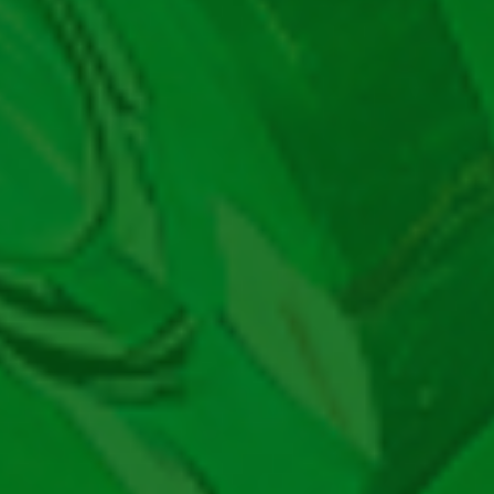
Casino
Cazinouri Online
Bonus Fără depunere
Rotiri Gratuite
Oferte Casino Limitate
Cod Bonus Casino
Bonus Aniversar Casino
Bonus Fără Rulaj
LiveCasino
50 Rotiri Gratuite
100 Rotiri Gratuite
200 Rotiri Gratuite
300 Rotiri Gratuite
400 Rotiri Gratuite