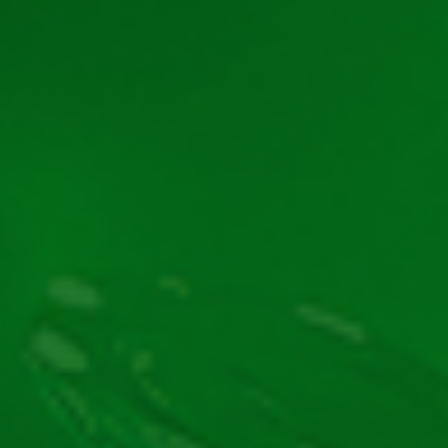
Diana Ionita
Autor