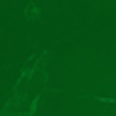
funcțiile și cu mecanica jocului. Este bine să îți creezi o
strategie de joc pentru a maximiza șansele de câștig.
Joacă Premium Baccarat Playtech pentru a te obișnui
cu jocul, înainte de a juca pe bani reali.
Cum joci la noi pe site Premium
Baccarat Playtech demo?
Pentru a juca Baccarat Premium demo la noi pe site
este destul de simplu. Tot ce trebuie să faci este să
apeși butonul de „Joacă Gratis” de la începutul
articolului. Mai apoi poți da startul pariurilor:
Poți alege dintre jetoanele cu valori între 1 – 25;
Alege o zonă din centrul mesei pe care vrei sa
pariezi ( Jucător, Bancher sau Egalitate) și plasează
jetoanele;
Apăsând butonul „Deal” vei vedea cum se vor