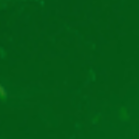
împărți cărțile: în partea dreaptă pentru bancher și
în partea stanga pentru jucător;
Cine are valoarea mâinii mai mari, va revendica
jetoanele aferente pariului.
Unde joci Baccarat Playtech pe
bani reali?
Premium Baccarat gratis este disponibil pe multe
cazinouri online de încredere de la noi din țară. Dacă
ești pregătit să joci Premium Baccarat Playtech gratis
dar și pe bani
și
sunt doar câteva
Mr Bit
Betfair
cazinouri unde vei găsi jocul.
Concluzii
Pe final putem spune că Premium Baccarat demo de
la Playtech îți oferă posibilitatea de a testa sistemul