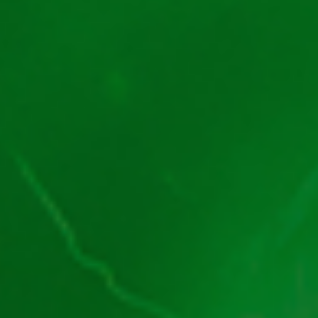
SUSȚINEM JOCUL DE NOROC RESPONSABIL!
Blog
Ghid despre Păcănele
Cum Evaluăm Cazinourile Online
Politica de Evaluare a Păcănelelor
Harta Păcănelelor – JocPăcănele
Harta Bonusurilor Casino – JocPăcănele
Hartă site – JocPăcănele
Harta Ghiduri Cazinouri – JocPăcănele
Păcănele
Păcănele Clasice
Păcănele cu RTP mare
Păcănele cu Fructe
Poker ca la Aparate