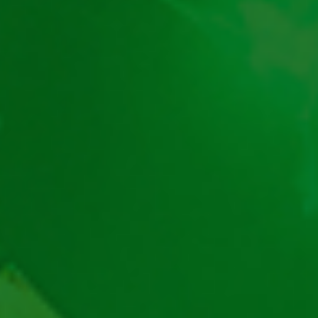
Păcănele cu Coroane
Ruleta Online
Păcănele cu Jackpot
Blackjack
Ghid Despre Păcănele
Păcănele Bell Link
Păcănele cu Clopoței
Păcănele cu Pești
Păcănele cu Sport
Producatori
Păcănele EGT
Păcănele Novomatic
Păcănele No Limit
Păcănele Pragmatic Play