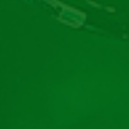
Pe Joc Păcănele punem distracția la loc de cinste! Vrem ca aici să
găsești cele mai populare păcănele online demo. Și mai vrem să-
ți oferim zilnic noi opțiuni, astfel încât să nu te plictisești
niciodată. La final, iei și un bonus exclusiv și joci la păcănele pe
bani reali!
Generale
Cine Suntem
Autori
Contactează-ne
Licență ONJN
Politica Cookies (EU)
Cookie de rețea
Termeni și Condiții
Confidențialitate (EU)