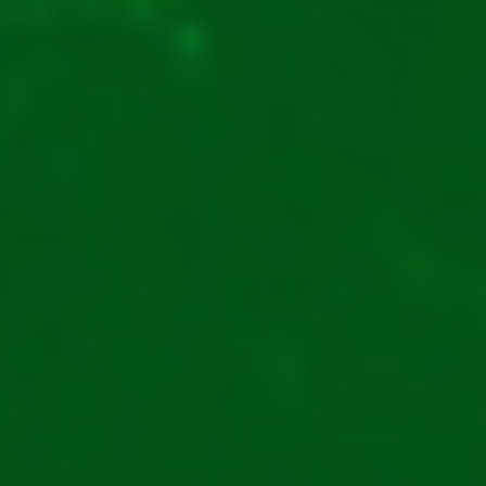
Loto UK
Loto Spania
Loto Slovenia
Loto Slovacia
Loto Polonia
Loto Norvegia
Loto Letonia
Loto Italia
Loto Grecia
Loto Germania
Casino
Cazinouri Online
Bonus Fără depunere
Rotiri Gratuite