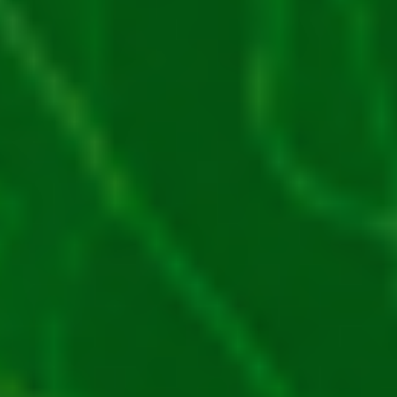
acestei structuri tradiționale, jocul este bun pentru
orice utilizator. Așadar, dacă acesta este primul joc ca
la aparate online pe care îl încerci, nu vei avea
dificultăți.
Slotul Pirate Armada free este creat de 1×2 Gaming,
un furnizor de casino software cunoscut pentru
capacitatea sa de inovație. Vei găsi jocuri cu teme
variate, inspirate din enorm de multe domenii. Mai
are și alte jocuri cu pirați, precum Pirate Kingdom. În
afară de acesta, portofoliul de jocuri cuprinde nume
precum Book of Loki, Blood Queen sau Barbarian
Gold. Pe Joc Păcănele, poți încerca demo și
Whisker
.
Jones 1×2 Gaming
Calitatea jocului de păcănele cu pirați Pirate Armada
gratis se observă și la optimizarea lui pentru mobil.
Grafica superbă se vede perfect și de pe smartphone,