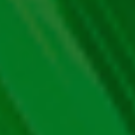
As) îți aduc între 15 și 20 de fise. Per ansamblu, poți
scoate câștiguri bune în Pirate Armada slot și din
simbolurile de bază. Dar stai să vezi și specialele!
Pirate Armada demo – caracteristici
speciale
Specialele la Pirate Armada gratis se încadrează în
spectrul clasicului. Astfel, vei găsi pe rolele slotului
simboluri speciale și rotiri gratuite. Mai departe, vom
vedea câteva detalii despre acestea:
Simbolul Wild
: înlocuiește toate simbolurile din
Pirate Armada free, dar mai puțin simbolul Scatter;
Simbolul Scatter
: este reprezentat de cufăr și
acordă rotiri gratuite în funcție de numărul de
simboluri. 3 simboluri Scatter = 6 rotiri gratuite; 4
simboluri Scatter = 8 rotiri gratuite; 5 simboluri