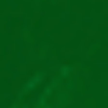
Harta Bonusurilor Casino – JocPăcănele
Hartă site – JocPăcănele
Harta Ghiduri Cazinouri – JocPăcănele
Păcănele
Păcănele Clasice
Păcănele cu RTP mare
Păcănele cu Fructe
Poker ca la Aparate
Păcănele cu Coroane
Ruleta Online
Păcănele cu Jackpot
Blackjack
Ghid Despre Păcănele