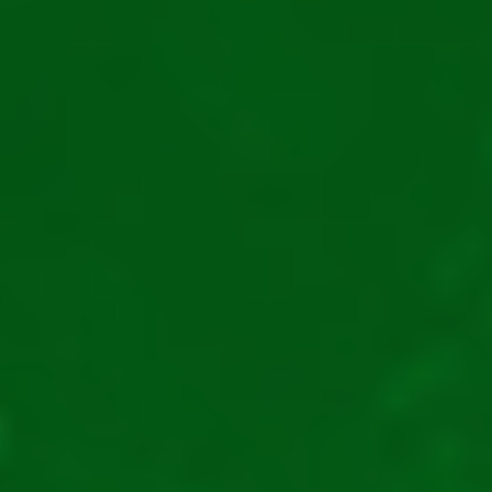
Păcănele Demo
Fire Blaze Red Wizard
40 super hot demo – 7777 gratis
Shining Crown demo
Sizzling Hot demo
Book of Ra demo
40 Burning Hot demo
Burning Hot demo
Crazy Monkey demo
5 Dazling Hot demo
Dice and Roll demo
Vizitează-ne și află cele mai noi informații!