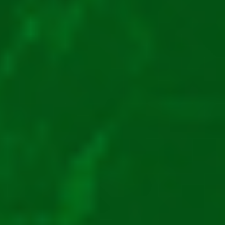
Păcănele Bell Link
Păcănele cu Clopoței
Păcănele cu Pești
Păcănele cu Sport
Producatori
Păcănele EGT
Păcănele Novomatic
Păcănele No Limit
Păcănele Pragmatic Play
Păcănele Igrosoft
Păcănele IGT
Păcănele iSoftBet
Păcănele Playson
Păcănele Play’n GO