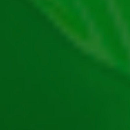
Alte păcănele recomandate