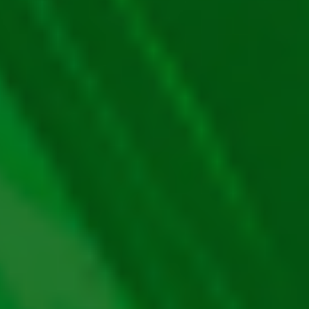
secțiune de informații și o secțiune de setări.
Citește informațiile despre joc înainte de a-ți face o
strategie. Apoi începe să plasezi pariuri variate la
Pirate Armada online, astfel încât să vezi cum
plătește mai bine.
Slotul Pirate Armada gratis –
simboluri și plăți
Simbolurile din Pirate Armada gratis plătesc numai
de la stânga la dreapta, pe cele 10 linii fixe.
Coeficientul RTP este de 94,62%. Deși rata de plată
este sub nivelul altor jocuri, vei vedea că, în practică,
slotul plătește foarte bine.
Simbolurile care aduc cele mai bune plăți sunt cele
tematice. Câștigurile maxime ale acestora sunt de la
30 la 200 de fise. Numerele cărților de joc (de la 10 la