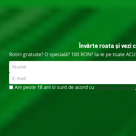
nus + 500 Rotiri
5.000 RON Bonus + 500 Rot
Învârte roata și vezi 
Acasă
»
Slots
»
Pirate Armada
Rotiri gratuite? O specială? 100 RON? Ia-le pe toate AC
Pirate Armada
Autor:
Diana Ionita
Am peste 18 ani si sunt de acord cu
termenii si conditiile
Actualizat: 6 decembrie 2023
Joacă și ia bonusul:
JOACĂ GRATIS