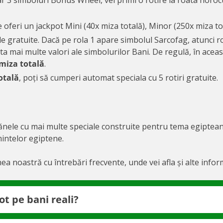
ar 3 simboluri Bonus Wheel, vei primi o rotire la roata norocu
e oferi un jackpot Mini (40x miza totală), Minor (250x miza to
nde gratuite. Dacă pe rola 1 apare simbolul Sarcofag, atunci ro
ecta mai multe valori ale simbolurilor Bani. De regulă, în ace
 miza totală
.
otală
, poți să cumperi automat speciala cu 5 rotiri gratuite.
ele cu mai multe speciale construite pentru tema egipteană.
intelor egiptene.
nea noastră cu întrebări frecvente, unde vei afla și alte inform
t pe bani reali?