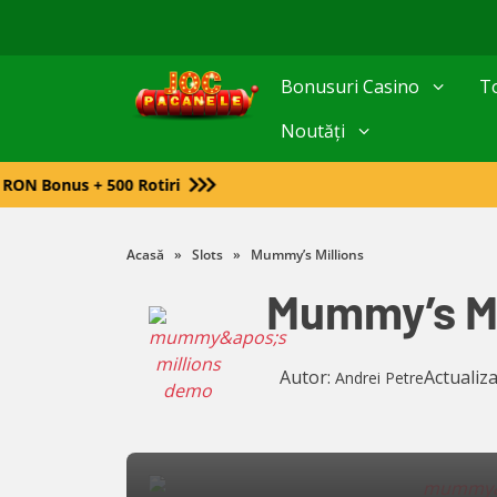
Bonusuri Casino
T
Noutăți
5.000 RON Bonus + 500 Rotiri
Acasă
»
Slots
»
Mummy’s Millions
Mummy’s Mi
Autor:
Actualiz
Andrei Petre