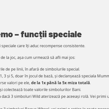
mo – funcții speciale
 speciale care îți aduc recompense consistente.
 de la joc, așa cum urmează să afli mai jos:
le de pe linii, în afară de simbolurile special.
 1, 3 și 5, doar în jocul de bază, și declanșează speciala Mumm
rse valori pe ele,
de la 1x până la 5x miza totală
.
și colectează toate valorile simbolurilor Bani.
a dacă 3 simboluri Wild aterizează pe aceeași rolă. Vei primi