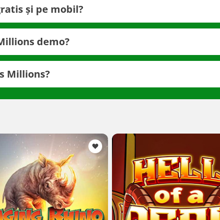
ratis și pe mobil?
Millions demo?
 Millions?