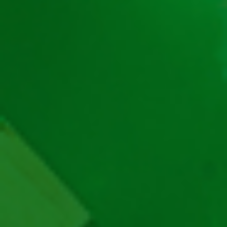
Păcănele cu Coroane
Ruleta Online
Păcănele cu Jackpot
Blackjack
Ghid Despre Păcănele
Păcănele Bell Link
Păcănele cu Clopoței
Păcănele cu Pești
Păcănele cu Sport
Producatori
Păcănele EGT
Păcănele Novomatic
Păcănele No Limit
Păcănele Pragmatic Play