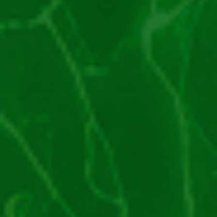
10.000 RON + 1.000 Rotiri Gratuite + 10
Minute Rotiri Nelimitate
JOACĂ LA NETBET
38 de regi joacă acum
Producător
NetEnt