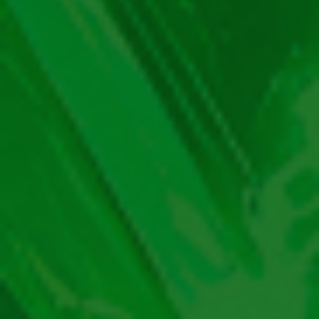
Magic Portals gratis – un joc cu
grafică de top și elemente
speciale
Magic Portals gratis este un joc de păcănele online
cu 5 role și 25 de linii de plată fixe. Tema jocului este
lumea magică, iar pe rolele de joc vei găsi portaluri
care duc câștigurile la un alt nivel. Rata de returnare
către jucător este de 96, 64% – deci mai mult decât
bună.
Așadar, poți să joci Magic Portals online la un casino
și sigur vei lua câștiguri bune. Volatiliatea scăzută
este un alt punct forte al jocului. Așadar, acesta
poate fi jucat atât de cei fără pic de experiență, cât și
de experți.
Pe Joc Păcănele joci fără cont și fără înregistrare,