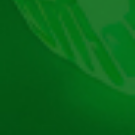
direct în browser. Poți juca inclusiv de pe mobil Magic
Portals gratis, pentru că NetEnt își optimizează
perfect sloturile pentru mai toate device-urile.
Practic, poți porni în această aventură plină de magie
de oriunde dorești atât timp cât ai o conexiune
stabilă la internet. În joc nu doar grafica face
senzație, ci și coloana sonoră. Vei vedea de îndată ce
dai pe Joacă gratis despre ce vorbim!
Simboluri și funcții în Magic
Portals demo
Simbolurile din Magic Portals gratis includ:
fel de fel de sfere colorate (albastre, verzi, roșii),
un lup, o bufniță, un dragon,
o vrăjitoare cu părul albastru, una cu părul roșu și