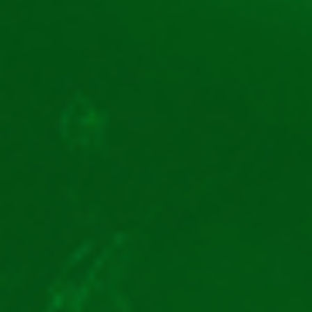
un vrăjitor cu barba verde.
un wild care este marcat ca atare.
Wildul poate înlocui alte simboluri pentru a te ajuta
să formezi mai multe câștiguri. Simbolul scatter este
marcat cu textul “Free Spins” și aduce runda bonus cu
rotiri gratuite. Runda se activează atunci când prinzi
2 simboluri Free Spins în portalurile care apar pe
ecran. Atunci când se întâmplă acest lucru, primești
10 rotiri gratuite. În timpul acestor rotiri apar mai
multe portaluri, așa că ai și mai multe câștiguri. Deci,
ce zici? Joci Magic Portals gratis acum?
Magic Portals gratis – multe
portaluri norocoase
Funcția cea mai atractivă din Magic Portals gratis
este reprezentată de aceste portaluri care