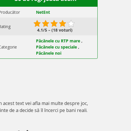
Producător
NetEnt
Rating
4.1/5 – (18 voturi)
Păcănele cu RTP mare
,
Categorie
Păcănele cu speciale
,
Păcănele noi
n acest text vei afla mai multe despre joc,
nte de a decide să îl încerci pe bani reali.