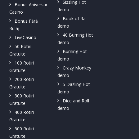
Sizzling Hot
Bonus Aniversar
demo
Casino
Book of Ra
Bonus Fără
demo
Rulaj
40 Burning Hot
LiveCasino
demo
50 Rotiri
Burning Hot
Gratuite
demo
100 Rotiri
Crazy Monkey
Gratuite
demo
200 Rotiri
5 Dazling Hot
Gratuite
demo
300 Rotiri
Dice and Roll
Gratuite
demo
400 Rotiri
Gratuite
500 Rotiri
Gratuite