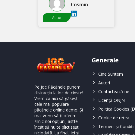
Cosmin
Autor
Generale
Cine Suntem
Autori
Pe Joc Păcănele punem
Contactează-ne
distracția la loc de cinste!
Vrem ca aici să găsești
Licență ONJN
cele mai populare
Politica Cookies (E
păcănele online demo. Și
mai vrem să-ți oferim
Cookie de rețea
zilnic noi opțiuni, astfel
Termeni și Condiții
încât să nu te plictisești
niciodată. La final, iei și