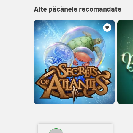
Alte păcănele recomandate