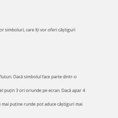
or simboluri, care îți vor oferi câștiguri
fluturi. Dacă simbolul face parte dintr-o
el puțin 3 ori oriunde pe ecran. Dacă apar 4
cu mai puține runde pot aduce câștiguri mai