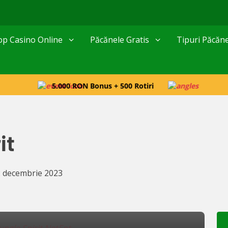
op Casino Online
Păcănele Gratis
Tipuri Păcăn
5.000 RON Bonus + 500 Rotiri
it
12 decembrie 2023