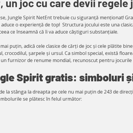
 un joc cu care devii regele 
, Jungle Spirit NetEnt trebuie cu siguranță menționat! Grafica
r aduce o experiență de top! Structura jocului este una clasică,
ceea ce înseamnă că îi va aduce câștiguri substanțiale.
mai puțin, adică cele clasice de cărți de joc și cele plătite bi
ul, crocodilul, șarpele și ursul. Ca simbol special, există floa
t, un furnizor de renume mondial, recunoscut pentru jocurile
e Spirit gratis: simboluri și
de la stânga la dreapta pe cele nu mai puțin de 243 de direcții
mbolurile se plătesc în felul următor: