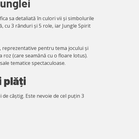
junglei
 sa detaliată în culori vii și simbolurile
 cu 3 rânduri și 5 role, iar Jungle Spirit
ne, reprezentative pentru tema jocului și
rea roz (care seamănă cu o floare lotus).
 sale tematice spectaculoase.
 plăți
 de câștig. Este nevoie de cel puțin 3