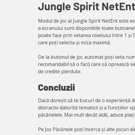
Jungle Spirit NetEnt
Modul de joc al Jungle Spirit NetEnt este ext
a ecranului sunt disponibile toate butoanele
poate face prin setarea nivelului între 1 și 5
care poți selecta și miza maximă.
De la butonul de joc automat poți seta număr
recomandabil să o faci) care să oprească s
de credite pierdute.
Concluzii
Dacă dorești să te bucuri de o experiență de
distractiv datorită tematicii și a funcțiilor 
păcănelele. Mai mult decât atât, aduce plați 
Pe Joc Păcănele poți încerca și alte jocuri 