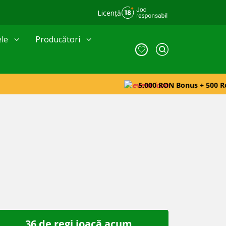
Licență
ele
Producători
5.000 RON Bon
36 de regi joacă acum