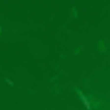
încarce, apoi începe aventura!
Setează pariul la Jaguar Gold demo, din partea de
jos a ecranului. Apasă pe plus sau minus pentru a
schimba valorile. Poți miza de la 0.25 la 50 de
credite.
Citește informațiile din secțiunea i. Vei afla mai
multe despre specialele jocului și vei descoperi
tabelul de plată.
Începe distracția, apăsând pe Spin. E butonul
verde, mare, din partea dreaptă a ecranului. Cam
atât. Acum poți juca Jaguar Gold gratis cât vrei!
Cum joci Jaguar Gold online pe bani?
Jocul demo are enorm de multe beneficii. În primul
rând, după cum am mai zis, Jaguar Gold gratis îți
permite să joci fără bani, oricât dorești. Așa înveți
cum au loc plățile și cât de profitabile sunt specialele.
La noi, pe Joc Păcănele, nu doar că joci gratis, ci și