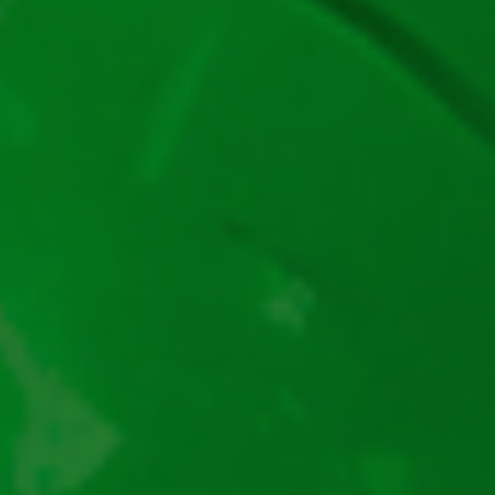
Păcănele Demo
Fire Blaze Red Wizard
40 super hot demo – 7777 gratis
Shining Crown demo
Sizzling Hot demo
Book of Ra demo
40 Burning Hot demo
Burning Hot demo
Crazy Monkey demo
5 Dazling Hot demo
Dice and Roll demo
Vizitează-ne și află cele mai noi informații!