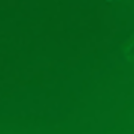
fără înregistrare și fără download, de pe tabletă, PC
sau telefon.
După ce te-ai distrat suficient la noi, cu versiunea
demo Jaguar Gold slot, joacă pe bani păcăneaua la
NetBet. Cazinoul are și un bonus de bun venit
generos pentru jucătorii noi. Deci, dacă nu ai cont, cu
atât mai bine! Plus că, în portofoliul NetBet ai enorm
de multe păcănele, de la o sumedenie de producători.
Nu te vei plictisi niciodată!
Concluzii
Jaguar Gold gratis este un slot cu animale, cu RTP
bun și câteva speciale care te vor ajuta să savurezi
din plin aventura în natură. Vei fi încântat de designul
lui, dar și de plăți, deci merită să-l joci chiar acum. Și
pentru a încheia pe un ton și mai prietenos, iată încă
trei păcănele moca Skywind pe care să le joci la noi!
Alive! Megaways
Captain Boom
Cheshire Wild