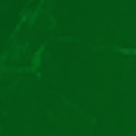
Funcția Bonus din Jaguar Gold demo este una dintre
cele mai interesante pe care le-am văzut. În secvența
declanșată de diamante sunt acordate 3 runde gratis,
pe parcursul cărora pot ateriza mai multe simboluri
Bonus. Fiecare Bonus rămâne blocat și resetează
reînvârtirile. Deci, Jumbo Links Bonus este
fenomenală, iar la finalul iei poți lua un premiu între
1 și 20x pariul total. Poți declanșa și bonusul Mega,
ce plătește 1000x pariul total!
Scatter-ul din Jaguar Gold gratis declanșează și el o
funcție super. Rolele 2, 3 și 4 se transformă într-o
rolă gigantică, iar orice simbol special poate fi unul
Mega. 3 Scatteruri ce apar în timpul jocurilor gratis
oferă iar 5 runde gratis. Iar jocurile gratis pot fi
redeclanșate la infinit!
Cum joci Jaguar Gold gratis?
Modul de joc la Jaguar Gold gratis nu diferă de cel al
altor păcănele. Pentru a începe, dă click pe Joacă
Gratis de mai sus. Așteaptă câteva secunde să se