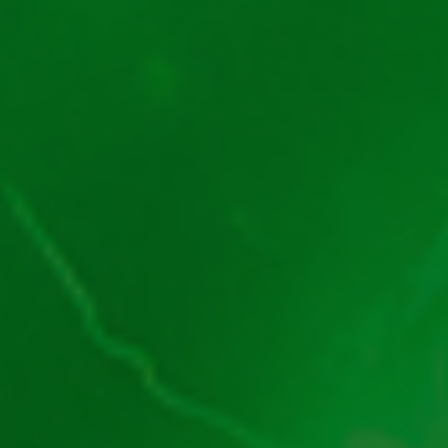
niciodată. La final, iei și un bonus exclusiv și joci la păcănele pe
bani reali!
Generale
Cine Suntem
Autori
Contactează-ne
Licență ONJN
Politica Cookies (EU)
Cookie de rețea
Termeni și Condiții
Confidențialitate (EU)
SUSȚINEM JOCUL DE NOROC RESPONSABIL!
Blog
Ghid despre Păcănele