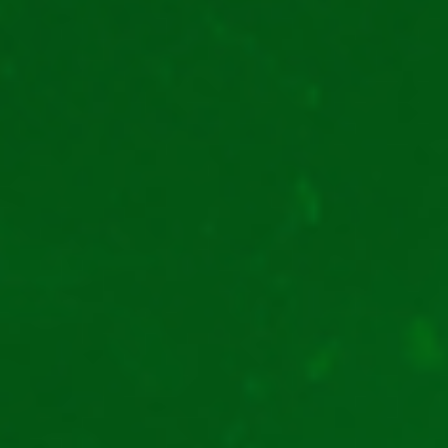
norocul și la
. Un joc produs de
Fruity Splasher gratis
Novomatic ce te încântă cu multe secvențe bonus și
câștiguri pe măsură. Păcăneaua o găsești în variantă
gratuită pe site-ul nostru, deci nu ai nimic de pierdut.
Testeaz-o și vezi dacă-ți place! Apoi, dacă te-a
convins, dă câteva spin-uri și pe bani reali!
Hot Hot Fruit gratis – cum se
joacă?
Modul de joc la Hot Hot Fruit gratis este extrem de
simplu, așa cum este și normal să se întâmple.
Selectezi nivelul pariului și valoarea monedelor cu
butoanele – și +. Apoi, pornești runda cu butonul
PLAY.
Ca să consulți tabela de plăți, care conține toate
nivelurile de câștig, apasă pe butonul „i”. Butonul cu