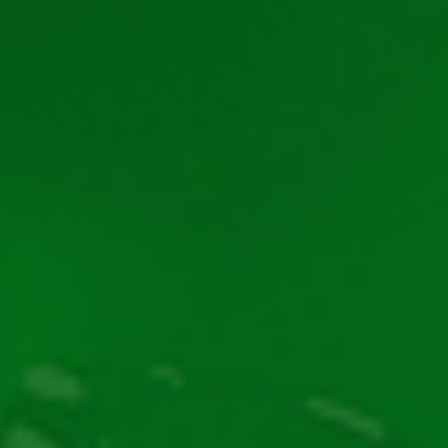
Hot Hot Fruit gratis are o grafică excelentă, cu
simboluri realizate în relief. Are și plăți foarte bune
datorită simbolurilor, adică șeptarii, care se divizează
sau triplează. Simbolul Wild are și el un rol extrem de
important. Facilitează combinații câștigătoare și
declanșează secvența cu rotiri gratuite. Aici, vei avea
parte de simboluri de același fel stivuite și blocate pe
grilă. Joacă Hot Hot Fruit gratis ca să vezi mai bine
cum funcționează jocul. Iar dacă ești fan simboluri
stivuite (cine nu e?), îți recomandăm să încerci și
Joker
!
Stoker gratis
Alte păcănele recomandate