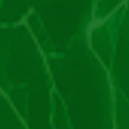
10.000 RON + 1.000 Rotiri Gratuite + 10
Minute Rotiri Nelimitate
JOACĂ LA NETBET
16 de regi joacă acum
Producător
Habanero
Rating
5/5 – (5 voturi)