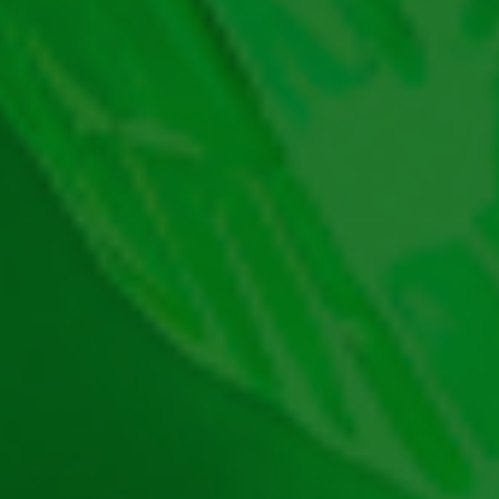
iese în evidență prin specialele sale. Acestea sunt
simple, dar inedite și plătesc excelent. Nu miră pe
nimeni că Hot Hot Fruit Habanero se găsește în
multe cazinouri online. Poți să-l încerci pe Mr Bit,
Winboss și SlotV. Ca să te joci pe bani reali, trebuie să
te înscrii și să depui. Profită și de
bonus bun venit Mr
pentru mai multă aventură și mai multe șanse de
Bit
câștig!
Hot Hot Fruit slot – plăți
Hot Hot Fruit gratis plătește pe 15 linii de la stânga
spre dreapta. Toate simbolurile, cu excepția
șeptarilor, se pot diviza în mod aleatoriu. În cazul
șeptarilor, aceștia se pot tripla. Astfel, pe o poziție,
pot exista 2 simboluri de același fel. De asemenea,
șeptarii pot fi 3 pe o singură poziție.