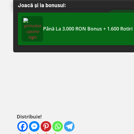
Joacă și ia bonusul:
JOAC
Până La 3.000 RON Bonus + 1.600 Rotiri 
Distribuie!