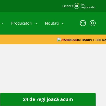
Licență
Producători
Noutăți
5.000 RON Bon
24 de regi joacă acum