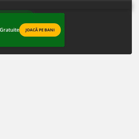
Ă GRATIS
Gratuite
JOACĂ PE BANI