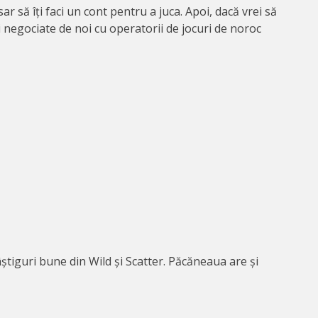
r să îți faci un cont pentru a juca. Apoi, dacă vrei să
ci negociate de noi cu operatorii de jocuri de noroc
âștiguri bune din Wild și Scatter. Păcăneaua are și