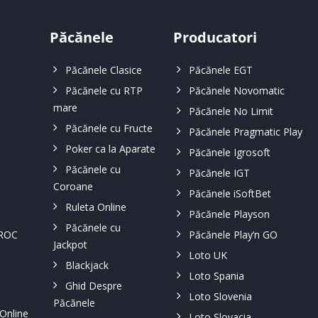
Păcănele
Producatori
Păcănele Clasice
Păcănele EGT
Păcănele cu RTP
Păcănele Novomatic
mare
Păcănele No Limit
Păcănele cu Fructe
Păcănele Pragmatic Play
Poker ca la Aparate
Păcănele Igrosoft
Păcănele cu
Păcănele IGT
Coroane
Păcănele iSoftBet
Ruleta Online
Păcănele Playson
Păcănele cu
OROC
Păcănele Play’n GO
Jackpot
Loto UK
Blackjack
Loto Spania
Ghid Despre
Loto Slovenia
Păcănele
Online
Loto Slovacia