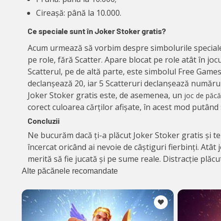
Cireașă: până la 10.000.
Ce speciale sunt în Joker Stoker gratis?
Acum urmează să vorbim despre simbolurile speciale d
pe role, fără Scatter. Apare blocat pe role atât în jo
Scatterul, pe de altă parte, este simbolul Free Games
declanșează 20, iar 5 Scatteruri declanșează numărul 
Joker Stoker gratis este, de asemenea, un
joc de păcă
corect culoarea cărților afișate, în acest mod putând să
Concluzii
Ne bucurăm dacă ți-a plăcut Joker Stoker gratis și te
încercat oricând ai nevoie de câștiguri fierbinți. Atât
merită să fie jucată și pe sume reale. Distracție plăcu
Alte păcănele recomandate