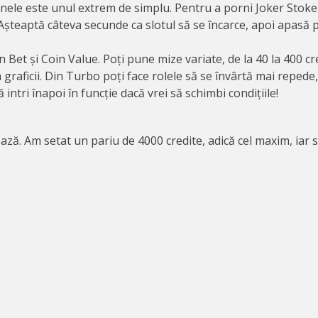
ele este unul extrem de simplu. Pentru a porni Joker Stoker 
i. Așteaptă câteva secunde ca slotul să se încarce, apoi apasă
in Bet și Coin Value. Poți pune mize variate, de la 40 la 400 cr
a graficii. Din Turbo poți face rolele să se învârtă mai repede,
intri înapoi în funcție dacă vrei să schimbi condițiile!
ză. Am setat un pariu de 4000 credite, adică cel maxim, iar s