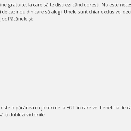
e gratuite, la care să te distrezi când dorești. Nu este necesa
ri de cazinou din care să alegi. Unele sunt chiar exclusive, de
Joc Păcănele și:
peste 18 ani si sunt de acord cu
termenii si
JocPacanele.ro
tiile
 este o păcănea cu jokeri de la EGT în care vei beneficia de c
-ți dublezi victoriile.