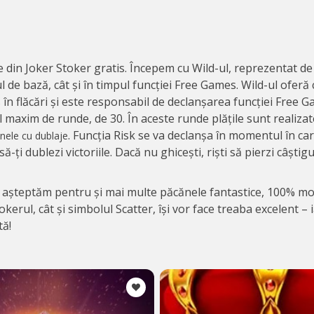
in Joker Stoker gratis. Începem cu Wild-ul, reprezentat de j
cul de bază, cât și în timpul funcției Free Games. Wild-ul ofer
 în flăcări și este responsabil de declanșarea funcției Free 
maxim de runde, de 30. În aceste runde plățile sunt realizat
. Funcția Risk se va declanșa în momentul în care
nele cu dublaje
-ți dublezi victoriile. Dacă nu ghicești, riști să pierzi câștig
 așteptăm pentru și mai multe păcănele fantastice, 100% moca
 jokerul, cât și simbolul Scatter, își vor face treaba excelent
tă!