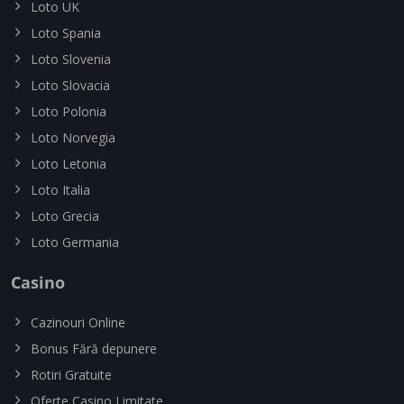
Loto UK
Loto Spania
Loto Slovenia
Loto Slovacia
Loto Polonia
Loto Norvegia
Loto Letonia
Loto Italia
Loto Grecia
Loto Germania
Casino
Cazinouri Online
Bonus Fără depunere
Rotiri Gratuite
Oferte Casino Limitate