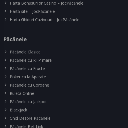
Harta Bonusurilor Casino – JocPăcănele
Hartă site – JocPăcănele
Harta Ghiduri Cazinouri – JocPăcănele
Păcănele
Păcănele Clasice
Păcănele cu RTP mare
Păcănele cu Fructe
Poker ca la Aparate
Păcănele cu Coroane
Ruleta Online
Păcănele cu Jackpot
Blackjack
Ghid Despre Păcănele
Păcănele Bell Link