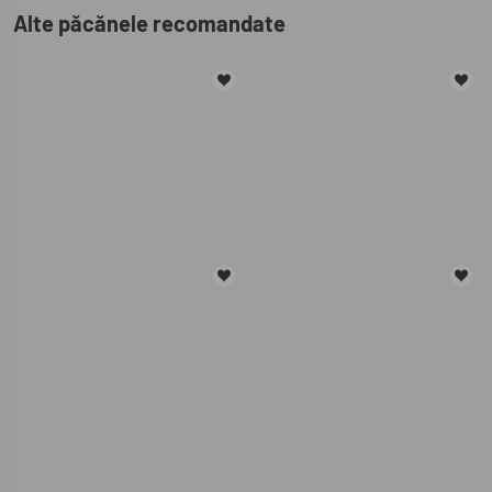
Alte păcănele recomandate