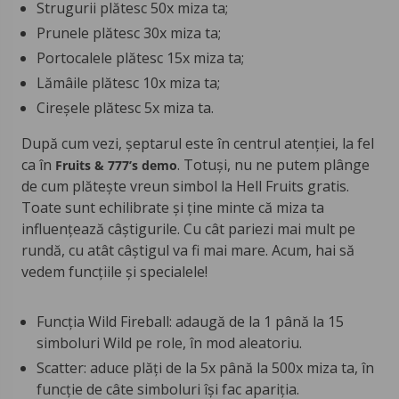
Strugurii plătesc 50x miza ta;
Prunele plătesc 30x miza ta;
Portocalele plătesc 15x miza ta;
Lămâile plătesc 10x miza ta;
Cireșele plătesc 5x miza ta.
După cum vezi, șeptarul este în centrul atenției, la fel
ca în
. Totuși, nu ne putem plânge
Fruits & 777’s demo
de cum plătește vreun simbol la Hell Fruits gratis.
Toate sunt echilibrate și ține minte că miza ta
influențează câștigurile. Cu cât pariezi mai mult pe
rundă, cu atât câștigul va fi mai mare. Acum, hai să
vedem funcțiile și specialele!
Funcția Wild Fireball: adaugă de la 1 până la 15
simboluri Wild pe role, în mod aleatoriu.
Scatter: aduce plăți de la 5x până la 500x miza ta, în
funcție de câte simboluri își fac apariția.