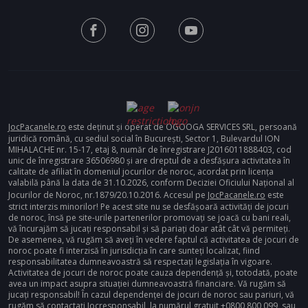
JocPacanele.ro
este deținut și operat de OGOOGA SERVICES SRL, persoană
juridică română, cu sediul social în București, Sector 1, Bulevardul ION
MIHALACHE nr. 15-17, etaj 8, număr de înregistrare J2016011888403, cod
unic de înregistrare 36506980 și are dreptul de a desfășura activitatea în
calitate de afiliat în domeniul jocurilor de noroc, acordat prin licența
valabilă până la data de 31.10.2026, conform Deciziei Oficiului Național al
Jocurilor de Noroc, nr.1879/20.10.2016. Accesul pe
JocPacanele.ro
este
strict interzis minorilor! Pe acest site nu se desfășoară activități de jocuri
de noroc, însă pe site-urile partenerilor promovați se joacă cu bani reali,
vă încurajăm să jucați responsabil și să pariați doar atât cât vă permiteți.
De asemenea, vă rugăm să aveți în vedere faptul că activitatea de jocuri de
noroc poate fi interzisă în jurisdicția în care sunteți localizat, fiind
responsabilitatea dumneavoastră să respectați legislația în vigoare.
Activitatea de jocuri de noroc poate cauza dependență și, totodată, poate
avea un impact asupra situației dumneavoastră financiare. Vă rugăm să
jucați responsabil! În cazul dependenței de jocuri de noroc sau pariuri, vă
rugăm să contactați Jocresponsabil, la numărul gratuit +0800 800 099, sau