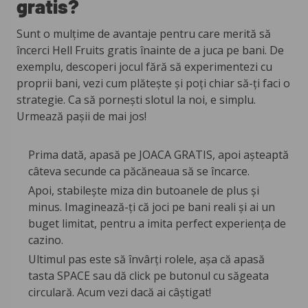
gratis?
Sunt o mulțime de avantaje pentru care merită să
încerci Hell Fruits gratis înainte de a juca pe bani. De
exemplu, descoperi jocul fără să experimentezi cu
proprii bani, vezi cum plătește și poți chiar să-ți faci o
strategie. Ca să pornești slotul la noi, e simplu.
Urmează pașii de mai jos!
Prima dată, apasă pe JOACA GRATIS, apoi așteaptă
câteva secunde ca păcăneaua să se încarce.
Apoi, stabilește miza din butoanele de plus și
minus. Imaginează-ți că joci pe bani reali și ai un
buget limitat, pentru a imita perfect experiența de
cazino.
Ultimul pas este să învârți rolele, așa că apasă
tasta SPACE sau dă click pe butonul cu săgeata
circulară. Acum vezi dacă ai câștigat!