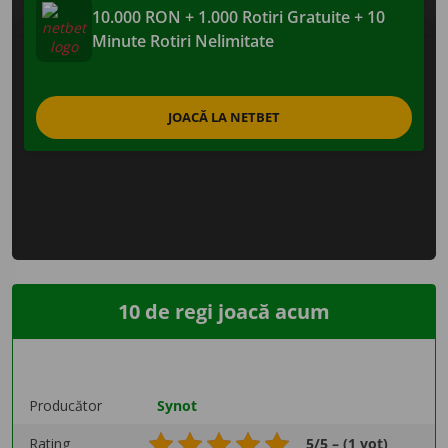
10.000 RON + 1.000 Rotiri Gratuite + 10
Minute Rotiri Nelimitate
JOACĂ LA NETBET
10 de regi joacă acum
Producător
Synot
Rating
5/5 – (1 vot)