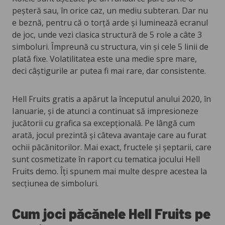
peșteră sau, în orice caz, un mediu subteran. Dar nu
e beznă, pentru că o torță arde și luminează ecranul
de joc, unde vezi clasica structură de 5 role a câte 3
simboluri. Împreună cu structura, vin și cele 5 linii de
plată fixe. Volatilitatea este una medie spre mare,
deci câștigurile ar putea fi mai rare, dar consistente.
Hell Fruits gratis a apărut la începutul anului 2020, în
Ianuarie, și de atunci a continuat să impresioneze
jucătorii cu grafica sa excepțională. Pe lângă cum
arată, jocul prezintă și câteva avantaje care au furat
ochii păcănitorilor. Mai exact, fructele și șeptarii, care
sunt cosmetizate în raport cu tematica jocului Hell
Fruits demo. Îți spunem mai multe despre acestea la
secțiunea de simboluri.
Cum joci păcănele Hell Fruits pe