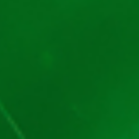
Gabriel
SEO & Content Writer
Autor
Pe Joc Păcănele punem distracția la loc de cinste! Vrem ca aici să
găsești cele mai populare păcănele online demo. Și mai vrem să-
ți oferim zilnic noi opțiuni, astfel încât să nu te plictisești
niciodată. La final, iei și un bonus exclusiv și joci la păcănele pe
bani reali!
Generale
Cine Suntem