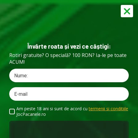
5.000 RON Bonus + 500 Rotiri
+ 500 Rotiri
Învârte roata și vezi ce câștigi:
Acasă
»
Slots
»
Game of Luck
Rotiri gratuite? O specială? 100 RON? Ia-le pe toate
ACUM!
Game of Luck
Autor:
Gabriel
Actualizat: 11 decembrie 2023
Am peste 18 ani si sunt de acord cu
termenii si conditiile
JocPacanele.ro