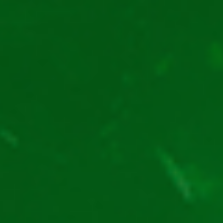
aceste simboluri din Game of Luck gratis plătesc
destul de bine. Gândește-te că pot avea plăți și mai
bune cu o miză mai mare. În orice caz, simbolurile și
funcțiile speciale te vor ajuta să obții câștigurile
dorite.
Game of Luck gratis – speciale
Game of Luck gratis, după cum am menționat deja,
vine cu speciale importante datorită cărora poți pleca
acasă împlinit. Deci, hai să nu mai pierdem vremea și
să vedem care sunt acestea!
Wild
: simbolul Wild este reprezentat de o
potcoavă, semn al norocului, care plătește până la
1,000 credite cu miza minimă. De asemenea, poate
substitui toate simbolurile, cu excepția celui
Scatter și Trifoi;