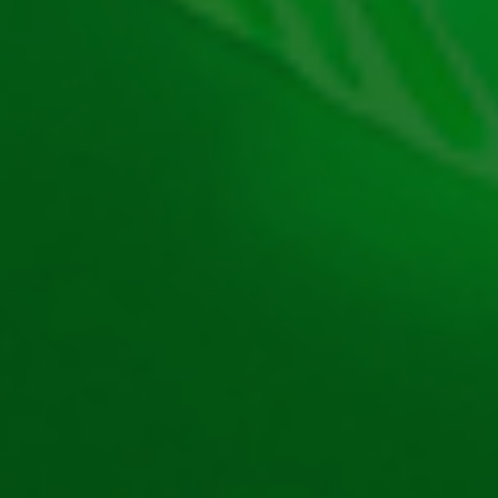
structurii simple pe care o are. Providerul de
jocuri
știe cum să mulțumescă pe toată lumea!
EGT
Cum joci Game of Luck demo?
Să joci Game of Luck gratis este foarte simplu și îți
vom demonstra și noi imediat, prin pașii pe care îi vei
avea de urmat. Iată ce va trebui să faci!
Dă scroll în sus și apasă pe butonul „Joacă gratis”
pentru a deschide jocul;
Când ai intrat în joc, mergi la butonul cu 3 liniuțe,
adică la Meniu, și verifică toate informațiile
specifice slotului Game of Luck gratis;
Acum e timpul să setezi miza din partea de jos a
ecranului și să alegi dacă vrei să folosești vreo
funcție precum Turbo Spin sau Autoplay;