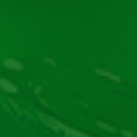
atunci asta e tematica ta, iar în acest caz o să-ți mai
dăm și alte idei de păcănele ca să diversifici. Primul
este
de la EGT, un joc foarte
40 Mega Clover demo
popular în ultima vreme. Iar cel de-al doilea este
Wild
, de data asta de la Pragmatic Play.
Wild Riches gratis
Dă-le câteva spinuri și vezi care-ți place mai mult!
Concluzii
Așadar, Game of Luck gratis este un joc de păcănele
ce nu trebuie ratat, dacă vrei să te distrezi pe cinste și
să ai parte de puțin noroc. Ca orice entuziast al
jocurilor de noroc, cu siguranță vei vrea să profiți de
beneficiile pe care acest slot le aduce. Așa că, nu mai
sta pe gânduri și treci la distracție!
Alte păcănele recomandate