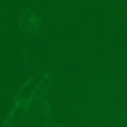
Odată ce te-ai hotărât, poți apăsa pe butonul de
Start și vei porni în aventura norocoasă din jocul ca
la aparate Game of Luck.
Unde joci Game of Luck online pe
bani reali?
Acum că ai aflat cum se joacă Game of Luck gratis,
trebuie să știi și unde îl poți juca. Ei bine, varianta
free este disponibilă la noi pe site, unde poți exersa
la acest slot cât dorești. Iar varianta pe bani reali este
disponibilă la diferite cazinouri online din țară.
Unul dintre ele este
, unde poți găsi o gamă
NetBet
variată de păcănele pe lângă Game of Luck demo. Nu
numai asta, dar vei primi și un bonus de bun venit
după înregistrare și verificarea contului. Și nu va
trebui să-ți faci griji, deoarece este un casino de
încredere, licențiat ONJN.