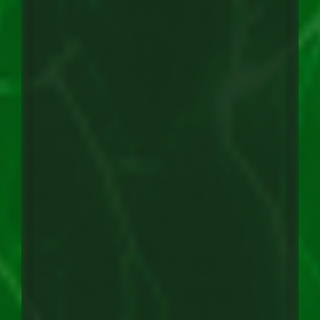
JOACĂ GRATIS
Joacă și ia bonusul:
10.000 RON + 1.000 Rotiri Gratuite + 10
Minute Rotiri Nelimitate
JOACĂ LA NETBET
42 de regi joacă acum