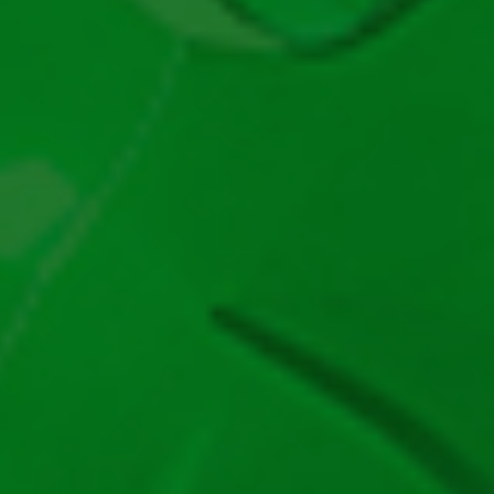
Bonus Aniversar Casino
Bonus Fără Rulaj
LiveCasino
50 Rotiri Gratuite
100 Rotiri Gratuite
200 Rotiri Gratuite
300 Rotiri Gratuite
400 Rotiri Gratuite
500 Rotiri Gratuite
Unibet Casino
Zinx Casino
Favbet Casino
Superbet Casino
Păcănele Demo