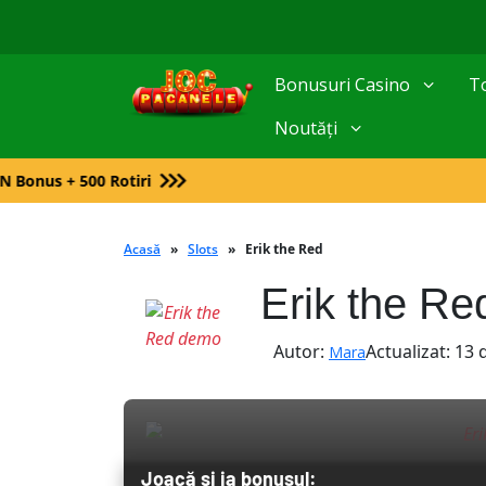
Bonusuri Casino
T
Noutăți
5.000 RON Bonus + 500 Rotiri
Acasă
»
Slots
»
Erik the Red
Erik the Re
Autor:
Actualizat: 13
Mara
Joacă și ia bonusul: