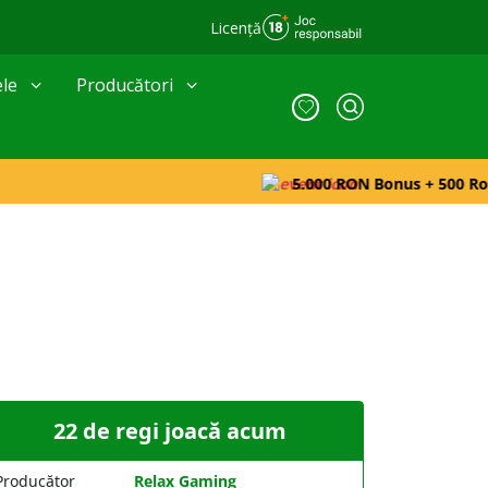
Licență
ele
Producători
5.000 RON Bo
22 de regi joacă acum
Producător
Relax Gaming