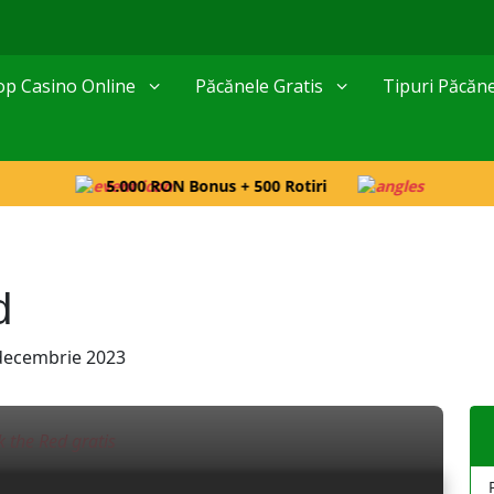
op Casino Online
Păcănele Gratis
Tipuri Păcăn
5.000 RON Bonus + 500 Rotiri
d
 decembrie 2023