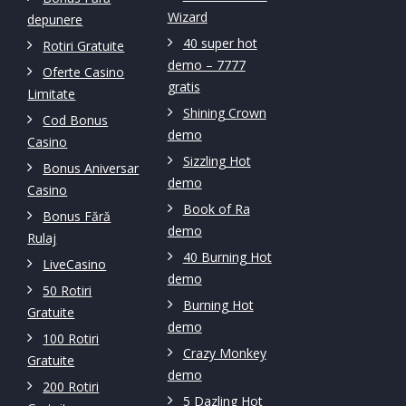
Wizard
depunere
40 super hot
Rotiri Gratuite
demo – 7777
Oferte Casino
gratis
Limitate
Shining Crown
Cod Bonus
demo
Casino
Sizzling Hot
Bonus Aniversar
demo
Casino
Book of Ra
Bonus Fără
demo
Rulaj
40 Burning Hot
LiveCasino
demo
50 Rotiri
Burning Hot
Gratuite
demo
100 Rotiri
Crazy Monkey
Gratuite
demo
200 Rotiri
5 Dazling Hot