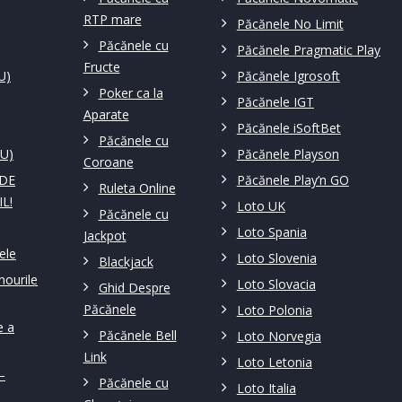
RTP mare
Păcănele No Limit
Păcănele cu
Păcănele Pragmatic Play
Fructe
U)
Păcănele Igrosoft
Poker ca la
Păcănele IGT
Aparate
Păcănele iSoftBet
Păcănele cu
EU)
Păcănele Playson
Coroane
 DE
Păcănele Play’n GO
Ruleta Online
L!
Loto UK
Păcănele cu
Loto Spania
Jackpot
ele
Loto Slovenia
Blackjack
ourile
Loto Slovacia
Ghid Despre
Păcănele
Loto Polonia
e a
Păcănele Bell
Loto Norvegia
Link
Loto Letonia
–
Păcănele cu
Loto Italia