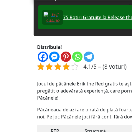
J
75 Rotiri Gratuite la Release th
Distribuie!
4.1/5 – (8 voturi)
Jocul de păcănele Erik the Red gratis te aș
pregătit o adevărată experiență, care porneș
Păcănele!
Păcăneaua de azi are o rată de plată foarte
noi. Pe Joc Păcănele joci fără cont, fără do
RTP
Structură