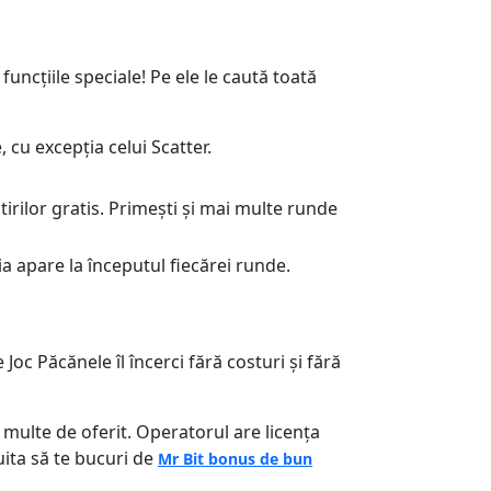
funcțiile speciale! Pe ele le caută toată
, cu excepția celui Scatter.
irilor gratis. Primești și mai multe runde
ia apare la începutul fiecărei runde.
Joc Păcănele îl încerci fără costuri și fără
 multe de oferit. Operatorul are licența
uita să te bucuri de
Mr Bit bonus de bun