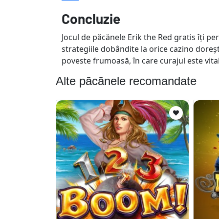
COD BONUS SPECIALA
TE
Concluzie
Jocul de păcănele Erik the Red gratis
îți pe
strategiile dobândite la orice cazino doreșt
poveste frumoasă, în care curajul este vital
Alte păcănele recomandate