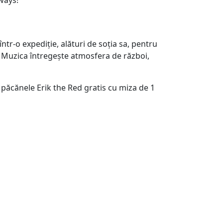
ways!
într-o expediție, alături de soția sa, pentru
 Muzica întregește atmosfera de război,
e păcănele Erik the Red gratis cu miza de 1