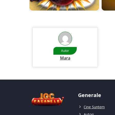
Autor
Mara
O sing
Generale
Cine Suntem
Autori