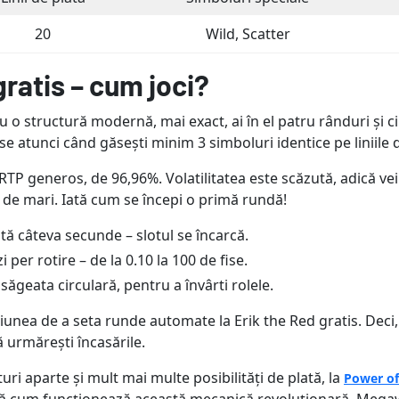
20
Wild, Scatter
ratis – cum joci?
u o structură modernă, mai exact, ai în el patru rânduri și ci
u-se atunci când găsești minim 3 simboluri identice pe liniile 
 RTP generos, de 96,96%. Volatilitatea este scăzută, adică v
de mari. Iată cum se începi o primă rundă!
ă câteva secunde – slotul se încarcă.
 per rotire – de la 0.10 la 100 de fise.
săgeata circulară, pentru a învârti rolele.
țiunea de a seta runde automate la Erik the Red gratis. Deci, 
 urmărești încasările.
vârte roata și vezi ce
câștigi:
ri aparte și mult mai multe posibilități de plată, la
Power of