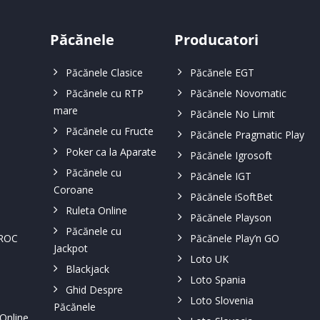
Păcănele
Producatori
Păcănele Clasice
Păcănele EGT
Păcănele cu RTP
Păcănele Novomatic
mare
Păcănele No Limit
Păcănele cu Fructe
Păcănele Pragmatic Play
Poker ca la Aparate
Păcănele Igrosoft
Păcănele cu
Păcănele IGT
Coroane
Păcănele iSoftBet
Ruleta Online
Păcănele Playson
Păcănele cu
OROC
Păcănele Play’n GO
Jackpot
Loto UK
Blackjack
Loto Spania
Ghid Despre
Loto Slovenia
Păcănele
Online