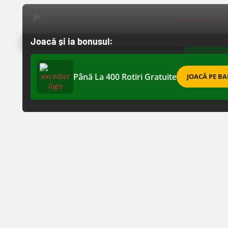
Joacă și ia bonusul:
JOAC
Până La 400 Rotiri Gratuite
JOACĂ PE BA