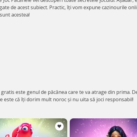
legate de acest subiect. Practic, îți vom expune cazinourile on
 sunt acestea!
 gratis este genul de păcănea care te va atrage din prima. De
 este că îți dorim mult noroc și nu uita să joci responsabil!