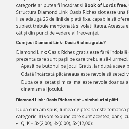
categorie ar putea fi încadrat și
Book of Lords free
,
Structura Diamond Link: Oasis Riches slot este una f
li se adaugă 25 de linii de plată fixe, capabile să ofe
subiect trebuie menționată și volatilitatea. Aceasta e
cât și din punct de vedere al frecvenței.
Am 
condi
Cum joci Diamond Link: Oasis Riches gratis?
Diamond Link: Oasis Riches gratis este fără îndoială 
prezenta care sunt pașii pe care trebuie să-i urmezi
Apasă pe butonul pe Jocul Gratis, iar după aceea 
Odată încărcată păcăneaua este nevoie să setezi val
După ce ai setat și miza, mai este nevoie doar să 
dinamism al jocului.
Diamond Link: Oasis Riches slot – simboluri și plăți
După cum am spus, lumea egipteană este tematica prin
categorie. Îți vom expune care sunt acestea, dar și c
Q, K – 3x(2,00), 4x(6,00), 5x(12,00);