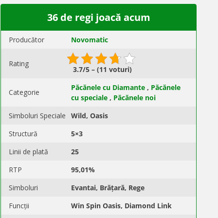
36 de regi joacă acum
Producător
Novomatic
Rating
3.7/5 – (11 voturi)
Păcănele cu Diamante
,
Păcănele
Categorie
cu speciale
,
Păcănele noi
Simboluri Speciale
Wild, Oasis
Structură
5×3
Linii de plată
25
RTP
95,01%
Simboluri
Evantai, Brățară, Rege
Funcții
Win Spin Oasis, Diamond Link