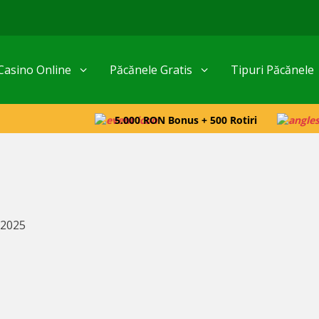
Casino Online
Păcănele Gratis
Tipuri Păcănele
5.000 RON Bonus + 500 Rotir
e 2025