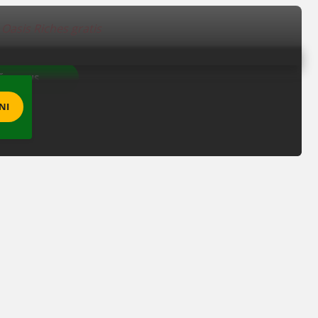
Ă GRATIS
NI