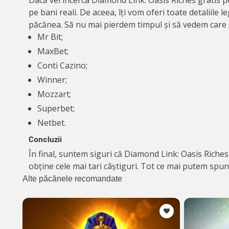
pe bani reali. De aceea, îți vom oferi toate detaliile 
păcănea. Să nu mai pierdem timpul și să vedem care
Mr Bit;
MaxBet;
Conti Cazino;
Winner;
Mozzart;
Superbet;
Netbet.
Concluzii
În final, suntem siguri că Diamond Link: Oasis Riches
obține cele mai tari câștiguri. Tot ce mai putem spune
Alte păcănele recomandate