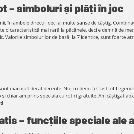
 – simboluri și plăți în joc
vârte roata și vezi ce
ii, în ambele direcții, deci ai multe șanse de câștig. Combinaț
câștigi:
te o caracteristică mai rară la păcănele, deci e demnă de menț
ic. Valorile simbolurilor de bază, la 7 identice, sunt foarte at
i gratuite? O specială? 100 RON? Ia-
 toate ACUM!
unt mai mult decât decente. Noi credem că Clash of Legends 
peste 18 ani si sunt de acord cu
termenii si
i chiar am prins speciala cu rotiri gratuite. Am câștigat apx. 1
JocPacanele.ro
tiile
!
t
tis – funcțiile speciale ale 