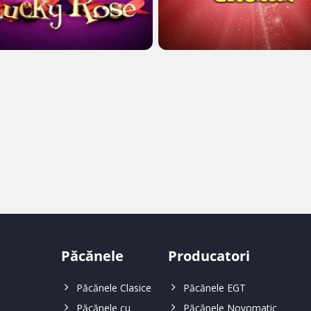
ură rotire pentru fiecare. Nu trișa!
Învârte roata!
Păcănele
Producatori
Păcănele Clasice
Păcănele EGT
Păcănele cu
Păcănele Novomatic