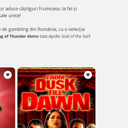
or aduce câștiguri frumoase, la fel și
sale unice!
me de gambling din România, cu o selecția
sau
!
ng of Thunder demo
Apollo God of the Sun