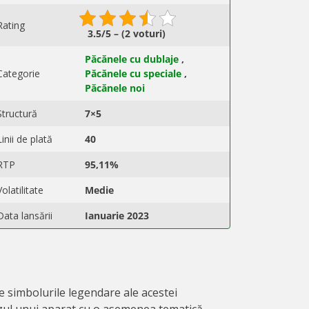
Rating
3.5/5 – (2 voturi)
Păcănele cu dublaje
,
Categorie
Păcănele cu speciale
,
Păcănele noi
Structură
7×5
Linii de plată
40
RTP
95,11%
Volatilitate
Medie
Data lansării
Ianuarie 2023
tre simbolurile legendare ale acestei