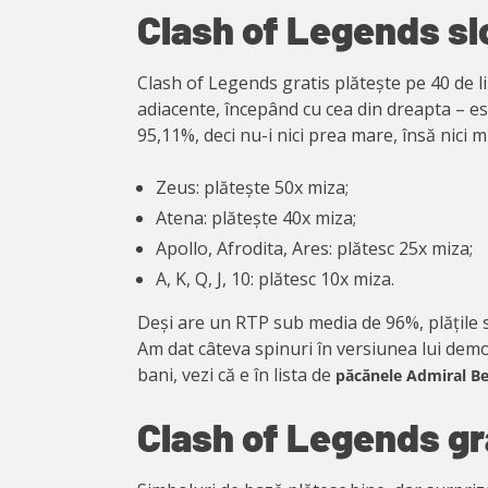
Clash of Legends slot
În
Clash of Legends gratis plătește pe 40 de lin
adiacente, începând cu cea din dreapta – es
95,11%, deci nu-i nici prea mare, însă nici m
Rotir
le pe
Zeus: plătește 50x miza;
Atena: plătește 40x miza;
Apollo, Afrodita, Ares: plătesc 25x miza;
A, K, Q, J, 10: plătesc 10x miza.
Deși are un RTP sub media de 96%, plățile s
Am 
Am dat câteva spinuri în versiunea lui demo ș
condi
bani, vezi că e în lista de
păcănele Admiral Be
Clash of Legends gra