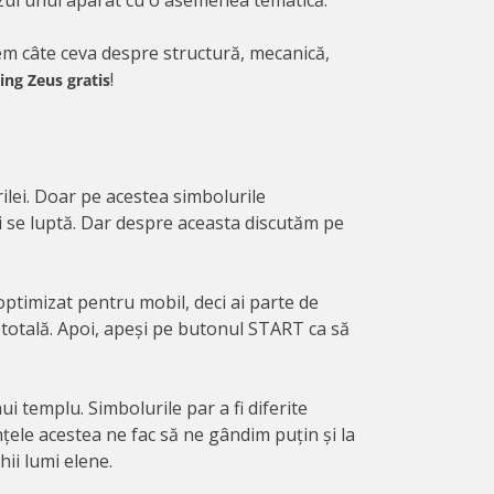
n cazul unui aparat cu o asemenea tematică.
nem câte ceva despre structură, mecanică,
!
ing Zeus gratis
ilei. Doar pe acestea simbolurile
ui se luptă. Dar despre aceasta discutăm pe
 optimizat pentru mobil, deci ai parte de
ă totală. Apoi, apeși pe butonul START ca să
i templu. Simbolurile par a fi diferite
ențele acestea ne fac să ne gândim puțin și la
hii lumi elene.