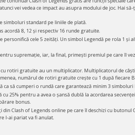
le continuă! Clash of Legends gratis are funcții speciale car
tunci vei vedea ce impact au asupra modului de joc. Hai să-ți
te simboluri standard pe liniile de plată.
us acordă 8, 12 și respectiv 16 runde gratuite.
e personifică cele 5 zeități. Un simbol Legendă pe rola 1 și alt
entru supremație, iar, la final, primești premiul pe care îl ve
 cu rotiri gratuite au un multiplicator. Multiplicatorul de câșt
emenea, numărul de rotiri gratuite crește cu 1 după fiecare Ba
ală ca să cumperi o rundă care garantează minim 3 simboluri
ă cu 25% pentru a avea o șansă dublă la acordarea secvenței 
mpărare bonus.
ărți din Clash of Legends online pe care îl deschizi cu buton
e l-ai pariat va fi anulat.