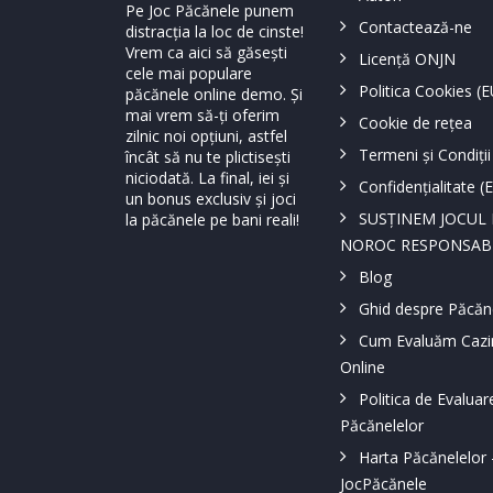
Pe Joc Păcănele punem
Contactează-ne
distracția la loc de cinste!
Vrem ca aici să găsești
Licență ONJN
cele mai populare
Politica Cookies (E
păcănele online demo. Și
mai vrem să-ți oferim
Cookie de rețea
zilnic noi opțiuni, astfel
Termeni și Condiții
încât să nu te plictisești
niciodată. La final, iei și
Confidențialitate (
un bonus exclusiv și joci
SUSȚINEM JOCUL
la păcănele pe bani reali!
NOROC RESPONSABI
Blog
Ghid despre Păcăn
Cum Evaluăm Cazin
Online
Politica de Evaluar
Păcănelelor
Harta Păcănelelor 
JocPăcănele