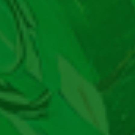
Loto Slovenia
Loto Slovacia
Loto Polonia
Loto Norvegia
Loto Letonia
Loto Italia
Loto Grecia
Loto Germania
Casino
Cazinouri Online
Bonus Fără depunere
Rotiri Gratuite
Oferte Casino Limitate
Cod Bonus Casino
Bonus Aniversar Casino