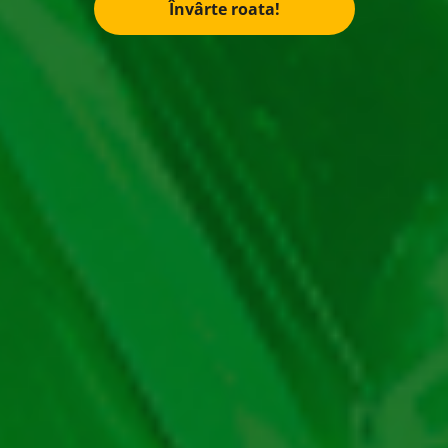
obișnui cu regulile acestuia, poți încerca să-l joci în
Învârte roata!
varianta slot machines. BlackJack Netent gratis, jocul
de păcănele pe care îl prezentăm astăzi, reprezintă
un bun punct de start. Și, chiar dacă nu vrei să joci
blackjack pe bune, într-un
, te asigurăm
cazino online
că, testându-l, vei avea parte de super distracție. Te
invităm să afli mai multe despre acesta!
Blackjack casino online: un joc
simplu și profitabil
Dacă nu ești familiarizat cu Blackjack casino online, în
cele ce urmează îți vom spune câteva dintre regulile
lui. Practic, casino Blackjack gratis are la bază regulile
clasice de joc. Îl poți încerca în browser, fără a fi
necesar să-ți creezi cont și fără bani. De asemenea, la
fel ca multe
, și acesta poate fi jucat de
păcănele Netent
pe mai multe device-uri, inclusiv de pe telefonul
mobil.