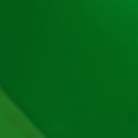
Harta Ghiduri Cazinouri – JocPăcănele
Păcănele
Păcănele Clasice
Păcănele cu RTP mare
Păcănele cu Fructe
Poker ca la Aparate
Păcănele cu Coroane
Ruleta Online
Păcănele cu Jackpot
Blackjack
Ghid Despre Păcănele
Păcănele Bell Link
Păcănele cu Clopoței
Păcănele cu Pești