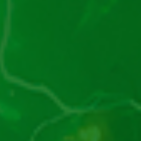
JocPacanele.ro
este deținut și operat de OGOOGA SERVICES SRL, persoană
juridică română, cu sediul social în București, Sector 1, Bulevardul ION
MIHALACHE nr. 15-17, etaj 8, număr de înregistrare J2016011888403, cod
unic de înregistrare 36506980 și are dreptul de a desfășura activitatea în
calitate de afiliat în domeniul jocurilor de noroc, acordat prin licența
valabilă până la data de 31.10.2026, conform Deciziei Oficiului Național al
Jocurilor de Noroc, nr.1879/20.10.2016. Accesul pe
JocPacanele.ro
este
strict interzis minorilor! Pe acest site nu se desfășoară activități de jocuri
de noroc, însă pe site-urile partenerilor promovați se joacă cu bani reali,
vă încurajăm să jucați responsabil și să pariați doar atât cât vă permiteți.
De asemenea, vă rugăm să aveți în vedere faptul că activitatea de jocuri de
noroc poate fi interzisă în jurisdicția în care sunteți localizat, fiind
responsabilitatea dumneavoastră să respectați legislația în vigoare.
Activitatea de jocuri de noroc poate cauza dependență și, totodată, poate
avea un impact asupra situației dumneavoastră financiare. Vă rugăm să
jucați responsabil! În cazul dependenței de jocuri de noroc sau pariuri, vă
rugăm să contactați Jocresponsabil, la numărul gratuit +0800 800 099, sau
să accesați
https://jocresponsabil.ro/
.
Copyright © 2026 JocPacanele.ro – jocuri casino online România – Toate