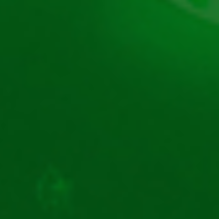
Păcănele BlackJack Netent: ce
trebuie să știi
Pentru a-ți crea propria strategie la BlackJack casino
online este important să fii cât mai bine informat. În
cele ce urmează îți vom spune câteva reguli valabile
pentru aceste păcănele blackjack demo.
Fiecare carte de joc are o anumită valoare.
Cărțile numerotate 2-10 au valoarea nominală
Așii = 1 sau 11; iar jack, regina și regele = 10 puncte
Mâna cea mai apropiată de 21 de puncte câștigă
jocul
Toate mâinile de 22 de puncte sau mai mari pierd
În Blackjack Netent gratis se joacă doar prima
carte a dealer-ului!
Se spune că ai un blackjack atunci când primele două