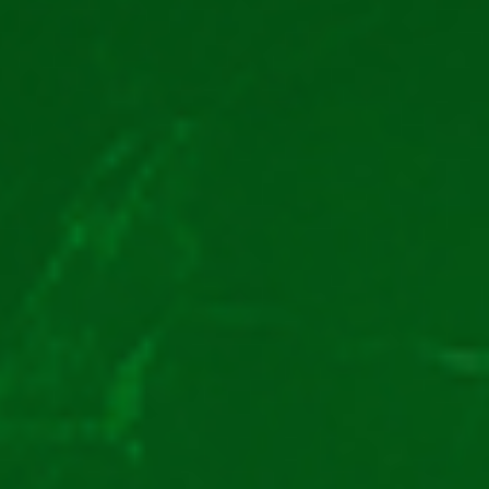
cărți însumate dau 21 de puncte (un as și un zece). În
jocul de păcănele Blackjack Netent gratis, blackjack
se plătește 3:2 și bate orice altă mână cu valoare 21.
Important!
În cazul în care prima mână a crupierului
este un as, poți să iei asigurare. Aceasta constă în
jumătate din valoarea pariului inițial și plătește 2 la 1
în cazul în care crupierul prinde blackjack (mai
primește un 10).
Ce trebuie să mai știi despre
păcănele Blackjack casino
online?
Pe lângă opțiunea anterior menționată, Asigurare, în
Blackjack Netent gratis mai ai și următoarele
variante: