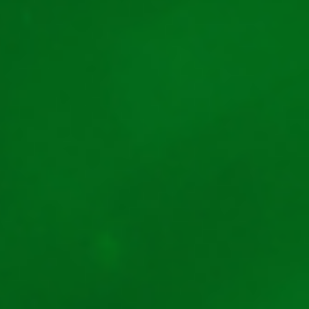
Cosmin
Autor
Pe Joc Păcănele punem distracția la loc de cinste! Vrem ca aici să
găsești cele mai populare păcănele online demo. Și mai vrem să-
ți oferim zilnic noi opțiuni, astfel încât să nu te plictisești
niciodată. La final, iei și un bonus exclusiv și joci la păcănele pe
bani reali!
Generale
Cine Suntem