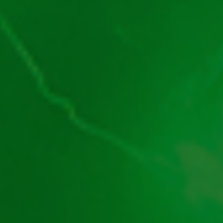
Autori
Contactează-ne
Licență ONJN
Politica Cookies (EU)
Cookie de rețea
Termeni și Condiții
Confidențialitate (EU)
SUSȚINEM JOCUL DE NOROC RESPONSABIL!
Blog
Ghid despre Păcănele
Cum Evaluăm Cazinourile Online
Politica de Evaluare a Păcănelelor
Harta Păcănelelor – JocPăcănele
Harta Bonusurilor Casino – JocPăcănele
Hartă site – JocPăcănele