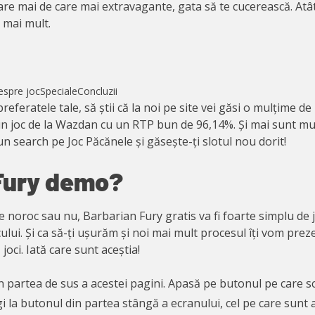
are mai de care mai extravagante, gata să te cucerească. Atât da
i mai mult.
espre joc
Speciale
Concluzii
preferatele tale, să știi că la noi pe site vei găsi o mulțime 
un joc de la Wazdan cu un RTP bun de 96,14%. Și mai sunt multe
n search pe Joc Păcănele și găsește-ți slotul nou dorit!
 Fury demo?
de noroc sau nu, Barbarian Fury gratis va fi foarte simplu de j
cului. Și ca să-ți ușurăm și noi mai mult procesul îți vom prez
oci. Iată care sunt aceștia!
n partea de sus a acestei pagini. Apasă pe butonul pe care scr
 la butonul din partea stângă a ecranului, cel pe care sunt af