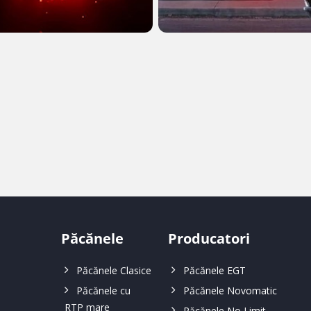
Păcănele
Producatori
Păcănele Clasice
Păcănele EGT
Păcănele cu
Păcănele Novomatic
RTP mare
Păcănele No Limit