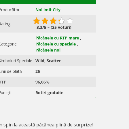
Producător
NoLimit City
Rating
3.3/5 – (25 voturi)
Păcănele cu RTP mare
,
Categorie
Păcănele cu speciale
,
Păcănele noi
Simboluri Speciale
Wild, Scatter
Linii de plată
25
RTP
96,06%
Funcții
Rotiri gratuite
 un spin la această păcănea plină de surprize!