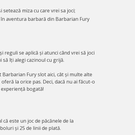
 setează miza cu care vrei sa joci;
i în aventura barbară din Barbarian Fury
 reguli se aplică și atunci când vrei să joci
să îți alegi cazinoul cu grijă.
arbarian Fury slot aici, cât și multe alte
 oferă la orice pas. Deci, dacă nu ai făcut-o
ă experiență bogată!
l că este un joc de păcănele de la
luri și 25 de linii de plată.