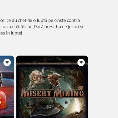
cei ce au chef de o luptă pe cinste contra
n urma bătăliilor. Dacă acest tip de jocuri se
ces în lupte!