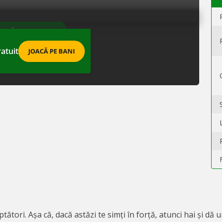
OACĂ GRATIS
atuit
JOACĂ PE BANI
ători. Așa că, dacă astăzi te simți în forță, atunci hai și dă