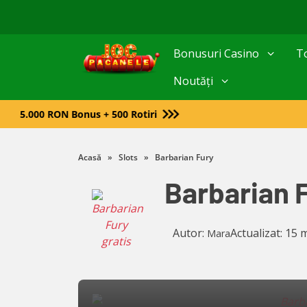
Bonusuri Casino
T
Noutăți
5.000 RON Bonus + 500 Rotiri
Acasă
»
Slots
»
Barbarian Fury
Barbarian 
Autor:
Actualizat: 15 
Mara