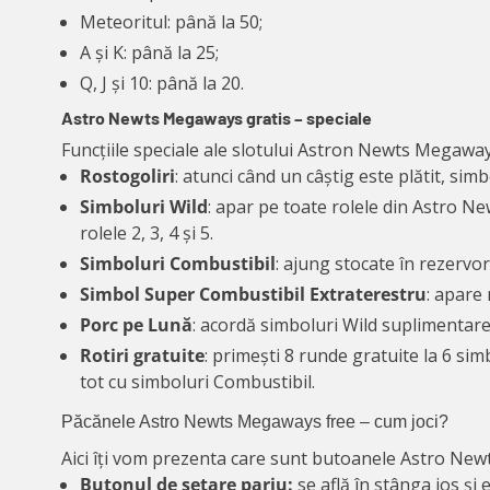
Meteoritul: până la 50;
A și K: până la 25;
Q, J și 10: până la 20.
Astro Newts Megaways gratis – speciale
Funcțiile speciale ale slotului Astron Newts Megaways
Rostogoliri
: atunci când un câștig este plătit, simb
Simboluri Wild
: apar pe toate rolele din Astro N
rolele 2, 3, 4 și 5.
Simboluri Combustibil
: ajung stocate în rezervor
Simbol Super Combustibil Extraterestru
: apare 
Porc pe Lună
: acordă simboluri Wild suplimentare
Rotiri gratuite
: primești 8 runde gratuite la 6 si
tot cu simboluri Combustibil.
ERE
SPECIALA DE 40 RON
Păcănele Astro Newts Megaways free – cum joci?
Aici îți vom prezenta care sunt butoanele Astro Newt
Butonul de setare pariu:
se află în stânga jos și