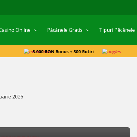
Casino Online
Păcănele Gratis
Tipuri Păcănele
5.000 RON Bonus + 500 Rotiri
ruarie 2026