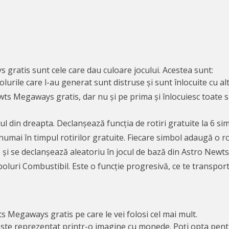
 gratis sunt cele care dau culoare jocului. Acestea sunt:
olurile care l-au generat sunt distruse și sunt înlocuite cu alt
ewts Megaways gratis, dar nu și pe prima și înlocuiesc toate 
ul din dreapta. Declanșează funcția de rotiri gratuite la 6 si
numai în timpul rotirilor gratuite. Fiecare simbol adaugă o ro
 și se declanșează aleatoriu în jocul de bază din Astro Newts
mboluri Combustibil. Este o funcție progresivă, ce te transpo
s Megaways gratis pe care le vei folosi cel mai mult.
 este reprezentat printr-o imagine cu monede. Poți opta pentru 