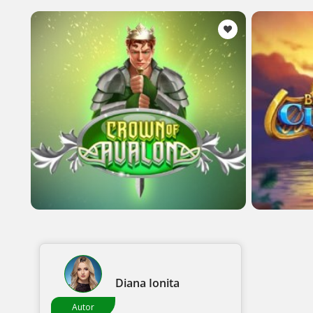
Diana Ionita
Autor
O sing