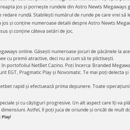
in dreapta jos și pornește rundele din Astro Newts Megaways 
 redare rundă. Stabilești numărul de runde pe care vrei să le 
nga jos și conține numeroase detalii despre Astro Newts Meg
sus și conține câteva setări de joc.
gaways online. Găsești numeroase jocuri de păcănele la aces
cu premii atractive, deci nu ai cum să te plictisești.
 în portofoliul NetBet Cazino. Poți încerca: Branded Megaw
 sunt EGT, Pragmatic Play și Novomatic. Te mai poți delecta și 
etbet rapid și efectuează prima depunere. Toate operațiunile
iale și cu câștiguri progresive. Un alt aspect care îți va pl
dimensiuni. Astfel, îl poți juca de oriunde și oricât de mult do
!
 Play