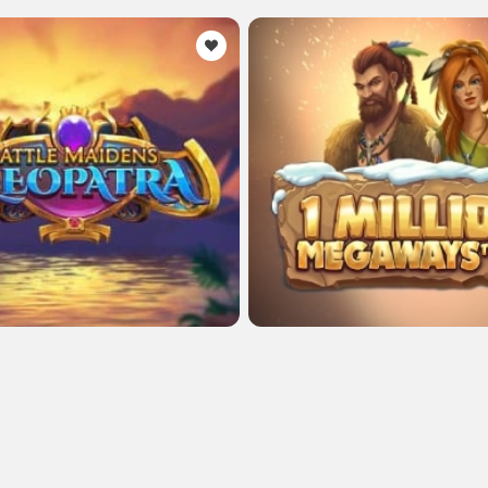
ură rotire pentru fiecare. Nu trișa!