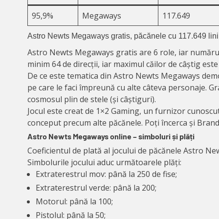
95,9%
Megaways
117.649
Astro Newts Megaways gratis, păcănele cu 117.649 lini
Astro Newts Megaways gratis are 6 role, iar numărul d
În
minim 64 de direcții, iar maximul căilor de câștig este
De ce este tematica din Astro Newts Megaways demo at
pe care le faci împreună cu alte câteva personaje. Grafi
cosmosul plin de stele (și câștiguri).
Rotir
Jocul este creat de 1×2 Gaming, un furnizor cunoscut
le pe
conceput precum alte păcănele. Poți încerca și Bran
Astro Newts Megaways online – simboluri și plăți
Coeficientul de plată al jocului de păcănele Astro Ne
Simbolurile jocului aduc următoarele plăți:
Extraterestrul mov: până la 250 de fise;
Am 
Extraterestrul verde: până la 200;
condi
Motorul: până la 100;
Pistolul: până la 50;