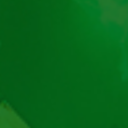
Păcănele cu Jackpot
Blackjack
Ghid Despre Păcănele
Păcănele Bell Link
Păcănele cu Clopoței
Păcănele cu Pești
Păcănele cu Sport
Producatori
Păcănele EGT
Păcănele Novomatic
Păcănele No Limit
Păcănele Pragmatic Play
Păcănele Igrosoft
Păcănele IGT