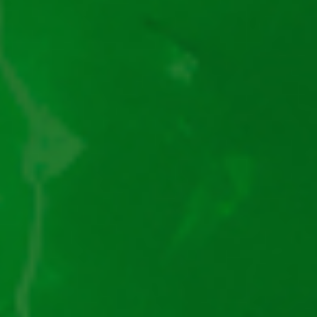
Vizitează-ne și află cele mai noi informații!
JocPacanele.ro
este deținut și operat de OGOOGA SERVICES SRL, persoană
juridică română, cu sediul social în București, Sector 1, Bulevardul ION
MIHALACHE nr. 15-17, etaj 8, număr de înregistrare J2016011888403, cod
unic de înregistrare 36506980 și are dreptul de a desfășura activitatea în
calitate de afiliat în domeniul jocurilor de noroc, acordat prin licența
valabilă până la data de 31.10.2026, conform Deciziei Oficiului Național al
Jocurilor de Noroc, nr.1879/20.10.2016. Accesul pe
JocPacanele.ro
este
strict interzis minorilor! Pe acest site nu se desfășoară activități de jocuri
de noroc, însă pe site-urile partenerilor promovați se joacă cu bani reali,
vă încurajăm să jucați responsabil și să pariați doar atât cât vă permiteți.
De asemenea, vă rugăm să aveți în vedere faptul că activitatea de jocuri de