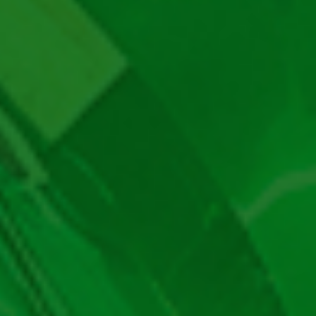
Păcănele iSoftBet
Păcănele Playson
Păcănele Play’n GO
Loto UK
Loto Spania
Loto Slovenia
Loto Slovacia
Loto Polonia
Loto Norvegia
Loto Letonia
Loto Italia
Loto Grecia
Loto Germania
Casino