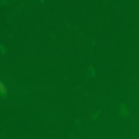
păcănele
Volatilitatea la sloturi online
nu trebuie niciodată
confundată cu RTP-ul păcănelelor. Rata de plată și
variația sunt 2 caracteristici total diferite. Așadar, pentru
a înțelege mai bine diferența dintre aceste elemente, hai
să vedem ce este RTP-ul la jocuri și cum funcționează!
Rata de plată (RTP) reprezintă plățile pe care un slot le
face către jucători. Exprimată în procente, caracteristica
ne arată a câta parte din banii pariați se întorc către
jucători, sub formă de câștiguri. Important de știut este
faptul că RTP-ul este calculat pe baza unui număr mare
de rotiri (de ordinul milioanelor). Pentru sesiuni de
câteva sute sau mii de rotiri, rata de plată nu este atât
de elocventă, de aceea sloturile sunt atât de interesante.
Ținem să prezentăm această diferență între RTP și
volatilitatea la jocuri păcănele, deoarece elementele se
pot confunda foarte ușor. Deși sunt în strânsă legătură,