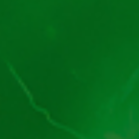
Cum Evaluăm Cazinourile Online
Politica de Evaluare a Păcănelelor
Harta Păcănelelor – JocPăcănele
Harta Bonusurilor Casino – JocPăcănele
Hartă site – JocPăcănele
Harta Ghiduri Cazinouri – JocPăcănele
Păcănele
Păcănele Clasice
Păcănele cu RTP mare
Păcănele cu Fructe
Poker ca la Aparate
Păcănele cu Coroane
Ruleta Online