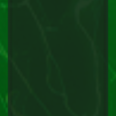
Distribuie!
Probabil mulți jucători se întreabă ce înseamnă
volatilitatea la sloturi online. Sloturile au multe
caracteristici care le definesc. Începând de la structură,
linii de plată,
și terminând cu volatilitatea.
RTP la păcănele
De ce aceste elemente sunt prezente în descrierea
fiecărui aparat? Ei bine, răspunsul e simplu. Tot mai
mulți jucători țin cont de aceste caracteristici atunci când
aleg să înceapă o sesiune la jocurile de noroc.
În cele ce urmează vom discuta despre ce înseamnă
volatilitate la sloturi online, cum variază aceasta și, în
același timp, vom încerca să-ți oferim exemple de
păcănele cu o variație diferită.
Volatilitatea la sloturi online – ce