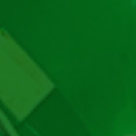
Producatori
Păcănele EGT
Păcănele Novomatic
Păcănele No Limit
Păcănele Pragmatic Play
Păcănele Igrosoft
Păcănele IGT
Păcănele iSoftBet
Păcănele Playson
Păcănele Play’n GO
Loto UK
Loto Spania
Loto Slovenia