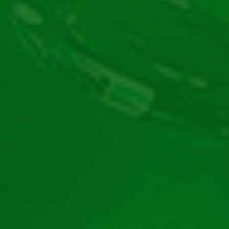
Autor
Pe Joc Păcănele punem distracția la loc de cinste! Vrem ca aici să
găsești cele mai populare păcănele online demo. Și mai vrem să-
ți oferim zilnic noi opțiuni, astfel încât să nu te plictisești
niciodată. La final, iei și un bonus exclusiv și joci la păcănele pe
bani reali!
Generale
Cine Suntem
Autori