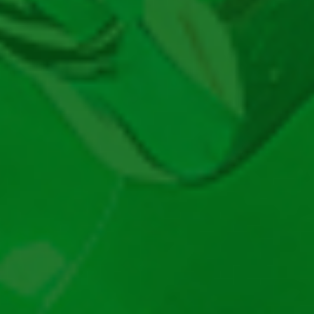
LiveCasino
50 Rotiri Gratuite
100 Rotiri Gratuite
200 Rotiri Gratuite
300 Rotiri Gratuite
400 Rotiri Gratuite
500 Rotiri Gratuite
Unibet Casino
Zinx Casino
Favbet Casino
Superbet Casino
Păcănele Demo
Fire Blaze Red Wizard