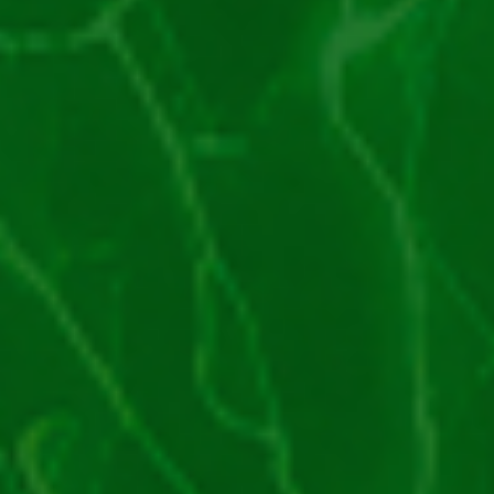
Autor:
Diana Ionita
Actualizat: 30 august 2024
Distribuie!
Pasul de deschidere cont SlotV casino este primul pe
care îl faci pentru a te putea juca toate păcănelele
favorite. Ești interesat de acest proces și de cum se
desfășoară el? Ai venit unde trebuie! Citește acest articol
pentru a te lămuri privitor la ce ai nevoie ca să te poți
bucura de portofoliul de jocuri SlotV.