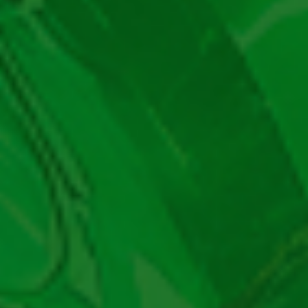
Loto Slovacia
Loto Polonia
Loto Norvegia
Loto Letonia
Loto Italia
Loto Grecia
Loto Germania
Casino
Cazinouri Online
Bonus Fără depunere
Rotiri Gratuite
Oferte Casino Limitate
Cod Bonus Casino
Bonus Aniversar Casino
Bonus Fără Rulaj