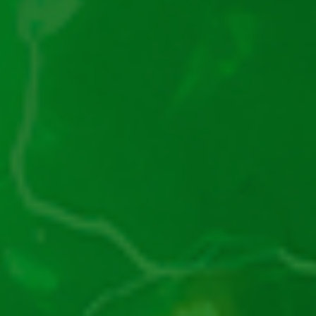
JocPacanele.ro
este deținut și operat de OGOOGA SERVICES SRL, persoană
juridică română, cu sediul social în București, Sector 1, Bulevardul ION
MIHALACHE nr. 15-17, etaj 8, număr de înregistrare J2016011888403, cod
unic de înregistrare 36506980 și are dreptul de a desfășura activitatea în
calitate de afiliat în domeniul jocurilor de noroc, acordat prin licența
valabilă până la data de 31.10.2026, conform Deciziei Oficiului Național al
Jocurilor de Noroc, nr.1879/20.10.2016. Accesul pe
JocPacanele.ro
este
strict interzis minorilor! Pe acest site nu se desfășoară activități de jocuri
de noroc, însă pe site-urile partenerilor promovați se joacă cu bani reali,
vă încurajăm să jucați responsabil și să pariați doar atât cât vă permiteți.
De asemenea, vă rugăm să aveți în vedere faptul că activitatea de jocuri de
noroc poate fi interzisă în jurisdicția în care sunteți localizat, fiind
responsabilitatea dumneavoastră să respectați legislația în vigoare.
Activitatea de jocuri de noroc poate cauza dependență și, totodată, poate
avea un impact asupra situației dumneavoastră financiare. Vă rugăm să
jucați responsabil! În cazul dependenței de jocuri de noroc sau pariuri, vă
rugăm să contactați Jocresponsabil, la numărul gratuit +0800 800 099, sau
să accesați
https://jocresponsabil.ro/
.
Copyright © 2026 JocPacanele.ro – jocuri casino online România – Toate
drepturile rezervate