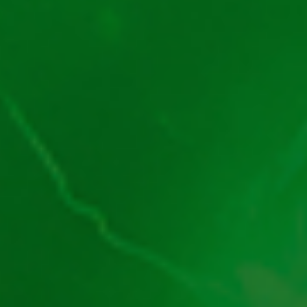
Politica Cookies (EU)
Cookie de rețea
Termeni și Condiții
Confidențialitate (EU)
SUSȚINEM JOCUL DE NOROC RESPONSABIL!
Blog
Ghid despre Păcănele
Cum Evaluăm Cazinourile Online
Politica de Evaluare a Păcănelelor
Harta Păcănelelor – JocPăcănele
Harta Bonusurilor Casino – JocPăcănele
Hartă site – JocPăcănele
Harta Ghiduri Cazinouri – JocPăcănele
Păcănele