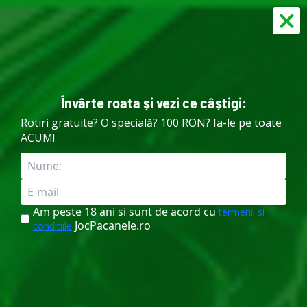
5.000 RON Bonus + 500 Rotiri
0 Rotiri
Învârte roata și vezi ce câștigi:
Acasă
»
Blog
»
Depunere și retragere SlotV Casino
Rotiri gratuite? O specială? 100 RON? Ia-le pe toate
ACUM!
Depunere și retragere SlotV
Casino
Am peste 18 ani si sunt de acord cu
termenii si
JocPacanele.ro
conditiile
septembrie 7, 2021
Ghid Casino Online
Autor:
Diana Ionita
Actualizat: 17 mai 2024