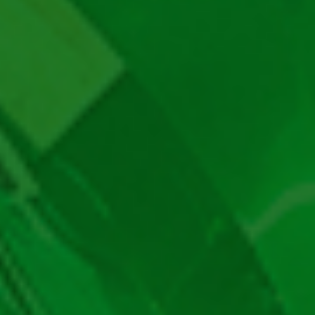
Păcănele EGT
Păcănele Novomatic
Păcănele No Limit
Păcănele Pragmatic Play
Păcănele Igrosoft
Păcănele IGT
Păcănele iSoftBet
Păcănele Playson
Păcănele Play’n GO
Loto UK
Loto Spania
Loto Slovenia
Loto Slovacia
Loto Polonia
Loto Norvegia