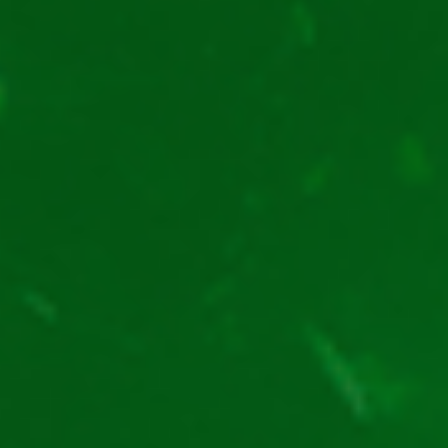
cazinourilor. Poți face o retragere numai într-un sistem
de plată folosit pentru depunere. Adică dacă ai încărcat
bani numai de pe card, doar pe acesta îl poți folosi
pentru retragere.
O cerere de retragere este aprobată în termen de
maximum 24 de ore. Drept dovadă, primești un email
cu datele tranzacției. Perioada necesară procesării plății
poate fi mai lungă în funcție de metoda aleasă, dar nu
depășește 2 – 5 zile lucrătoare.
Ghid retragere SlotV casino: despre
depunere și retragere minimă
Ok, ți-am spus câte ceva despre depunere și retragere
SlotV casino. Dar poate te interesează să afli care sunt
limitele de bani atunci când depui sau retragi. Lucrurile
sunt destul de simple, fiecare metodă de plată având
aceleași limite, la ora scrierii acestui articol.