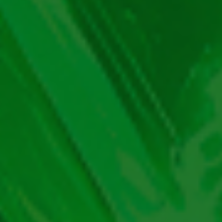
mult.
Avânt un cont, ești cu un pas mai aproape de prima
ta depunere SlotV Casino. Deci, ești și mai aproape
de super jocuri de păcănele și câștiguri potențiale
cât mai mari.
Atenție! Nu poți face o depunere SlotV sau o retragere
de bani dacă nu te înregistrezi. Și nu uita să faci
verificarea contului. Fii fără grijă! Procesul este unul
complet legal, fiind cerut de către autorități. În plus, așa
se asigură cazinoul că datele furnizate sunt reale.
Metode de depunere SlotV
Primul pas pe care îl fac noii clienți, înainte de retragere
SlotV casino, este să depună o sumă în cont. Pentru a
face orice depozit, fie o depunere minimă SlotV sau una