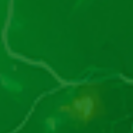
JocPacanele.ro
este deținut și operat de OGOOGA SERVICES SRL, persoană
juridică română, cu sediul social în București, Sector 1, Bulevardul ION
MIHALACHE nr. 15-17, etaj 8, număr de înregistrare J2016011888403, cod
unic de înregistrare 36506980 și are dreptul de a desfășura activitatea în
calitate de afiliat în domeniul jocurilor de noroc, acordat prin licența valabilă
până la data de 31.10.2026, conform Deciziei Oficiului Național al Jocurilor
de Noroc, nr.1879/20.10.2016. Accesul pe
JocPacanele.ro
este strict interzis
minorilor! Pe acest site nu se desfășoară activități de jocuri de noroc, însă
pe site-urile partenerilor promovați se joacă cu bani reali, vă încurajăm să
jucați responsabil și să pariați doar atât cât vă permiteți. De asemenea, vă
rugăm să aveți în vedere faptul că activitatea de jocuri de noroc poate fi
interzisă în jurisdicția în care sunteți localizat, fiind responsabilitatea
dumneavoastră să respectați legislația în vigoare. Activitatea de jocuri de
noroc poate cauza dependență și, totodată, poate avea un impact asupra
situației dumneavoastră financiare. Vă rugăm să jucați responsabil! În cazul
dependenței de jocuri de noroc sau pariuri, vă rugăm să contactați
Jocresponsabil, la numărul gratuit +0800 800 099, sau să accesați
https://jocresponsabil.ro/
.
Copyright © 2026 JocPacanele.ro – jocuri casino online România – Toate
drepturile rezervate