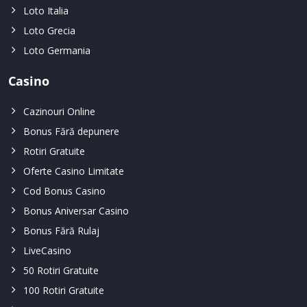
Loto Italia
Loto Grecia
Loto Germania
Casino
Cazinouri Online
Bonus Fără depunere
Rotiri Gratuite
Oferte Casino Limitate
Cod Bonus Casino
Bonus Aniversar Casino
Bonus Fără Rulaj
LiveCasino
50 Rotiri Gratuite
100 Rotiri Gratuite