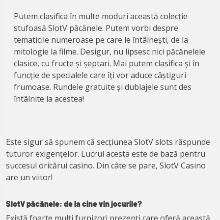
Putem clasifica în multe moduri această colecție
stufoasă SlotV păcănele. Putem vorbi despre
tematicile numeroase pe care le întâlnești, de la
mitologie la filme. Desigur, nu lipsesc nici păcănelele
clasice, cu fructe și șeptari. Mai putem clasifica și în
funcție de specialele care îți vor aduce câștiguri
frumoase. Rundele gratuite și dublajele sunt des
întâlnite la acestea!
Este sigur să spunem că secțiunea SlotV slots răspunde
tuturor exigențelor. Lucrul acesta este de bază pentru
succesul oricărui casino. Din câte se pare, SlotV Casino
are un viitor!
SlotV păcănele: de la cine vin jocurile?
Există foarte mulți furnizori prezenți care oferă această