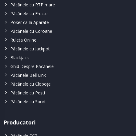
Păcănele cu RTP mare
Păcănele cu Fructe
Poker ca la Aparate
Păcănele cu Coroane
Ruleta Online
Păcănele cu Jackpot
Blackjack
Ghid Despre Păcănele
Păcănele Bell Link
Păcănele cu Clopoței
Păcănele cu Pești
Păcănele cu Sport
Producatori
Păcănele EGT