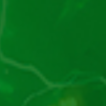
JocPacanele.ro
este deținut și operat de OGOOGA SERVICES SRL, persoană
juridică română, cu sediul social în București, Sector 1, Bulevardul ION
MIHALACHE nr. 15-17, etaj 8, număr de înregistrare J2016011888403, cod
unic de înregistrare 36506980 și are dreptul de a desfășura activitatea în
calitate de afiliat în domeniul jocurilor de noroc, acordat prin licența
valabilă până la data de 31.10.2026, conform Deciziei Oficiului Național al
Jocurilor de Noroc, nr.1879/20.10.2016. Accesul pe
JocPacanele.ro
este
strict interzis minorilor! Pe acest site nu se desfășoară activități de jocuri
de noroc, însă pe site-urile partenerilor promovați se joacă cu bani reali,
vă încurajăm să jucați responsabil și să pariați doar atât cât vă permiteți.
De asemenea, vă rugăm să aveți în vedere faptul că activitatea de jocuri de
noroc poate fi interzisă în jurisdicția în care sunteți localizat, fiind
responsabilitatea dumneavoastră să respectați legislația în vigoare.
Activitatea de jocuri de noroc poate cauza dependență și, totodată, poate
avea un impact asupra situației dumneavoastră financiare. Vă rugăm să
jucați responsabil! În cazul dependenței de jocuri de noroc sau pariuri, vă
rugăm să contactați Jocresponsabil, la numărul gratuit +0800 800 099, sau
să accesați
https://jocresponsabil.ro/
.
Copyright © 2026 JocPacanele.ro – jocuri casino online România – Toate
drepturile rezervate