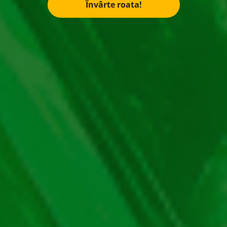
Contact ContiCazino: metode
Învârte roata!
disponibile
Mijloacele de contact ContiCazino au fost dezvoltate
pentru a satisface nevoile tuturor jucătorilor. Și încă
sunt la început! Poți să te aștepți la mai multe în viitor.
Totuși, noi credem că cele din prezent sunt mai mult
decât satisfăcătoare. Orice ai lege, sigur vei rezolva
problema, indiferent de tipul ei. Adică fie că e vorba de
păcănele sau
, un specialist va fi cu tine
pariuri ContiCazino
în cel mai scurt timp!
Chat ContiCazino
Este prima „linie de apărare” pentru ContiCazino
contact. Adică e cea mai folosită și cea mai rapidă.
Spunem asta pentru că live chat ContiCazino se află la
doar un click distanță. Bulina de chat este disponibilă de
pe orice pagină a site-ului, fiind poziționată în dreapta