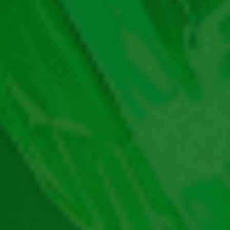
jos. Reprezintă cea mai rapidă metodă de contact,
deoarece poți să te aștepți la un răspuns în câteva
minute. Vei intra în contact cu un agent real, iar acolo
poți atașa fișiere ca să exemplifici mai bine situația
întâmpinată. Rezolvarea problemei tale este asigurată!
ContiCazino live chat este disponibil în fiecare zi de la
ora
10:00 la 22:00
. În cazul în care nu este disponibil
nimeni când apelezi, vei primi un răspuns pe email, într-
un timp cât mai scurt. Despre această metodă de contact
îți vom spune imediat, mai jos.
Email ContiCazino
Poșta electronică reprezintă metoda clasică de contact
ContiCazino. Aceasta este perfectă pentru când vrei să
afli lucruri sau când neclaritatea pe care o ai poate fi
susținută de imagini (screenshot-uri, de pildă). Această
metodă este disponibilă 24/7, adică non-stop.