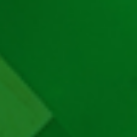
Păcănele
Păcănele Clasice
Păcănele cu RTP mare
Păcănele cu Fructe
Poker ca la Aparate
Păcănele cu Coroane
Ruleta Online
Păcănele cu Jackpot
Blackjack
Ghid Despre Păcănele
Păcănele Bell Link
Păcănele cu Clopoței
Păcănele cu Pești