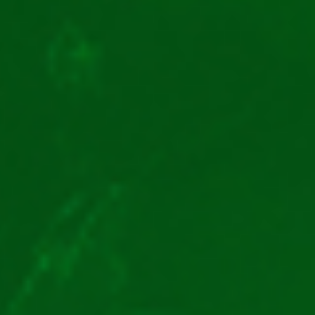
în-față cu un specialist. Până vom avea un număr la care
să apelăm, cea mai asemănătoare metodă rămâne chat
live-ul.
Suport ContiCazino: subiecte
frecvente
O mulțime de jucători apelează zilnic la metodele de
contact ContiCazino. Iar ăsta e un semn bun! Înseamnă
că oamenii se distrează și, în plus, vor să afle cât mai
multe informații despre platformă. De aceea, operatorul
s-a gândit ca, chiar de la lansare, să formeze o secțiune
cu întrebări frecvente.
Aici poți să găsești informațiile pe care le cauți chiar
înainte să apelezi la o metodă de ContiCazino contact.
Subiectele sunt foarte variate și cuprind toată