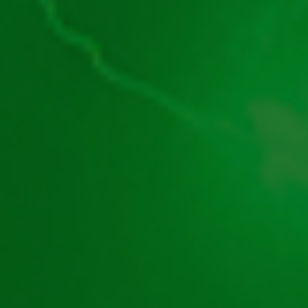
Autori
Contactează-ne
Licență ONJN
Politica Cookies (EU)
Cookie de rețea
Termeni și Condiții
Confidențialitate (EU)
SUSȚINEM JOCUL DE NOROC RESPONSABIL!
Blog
Ghid despre Păcănele
Cum Evaluăm Cazinourile Online
Politica de Evaluare a Păcănelelor
Harta Păcănelelor – JocPăcănele
Harta Bonusurilor Casino – JocPăcănele
Hartă site – JocPăcănele
Harta Ghiduri Cazinouri – JocPăcănele