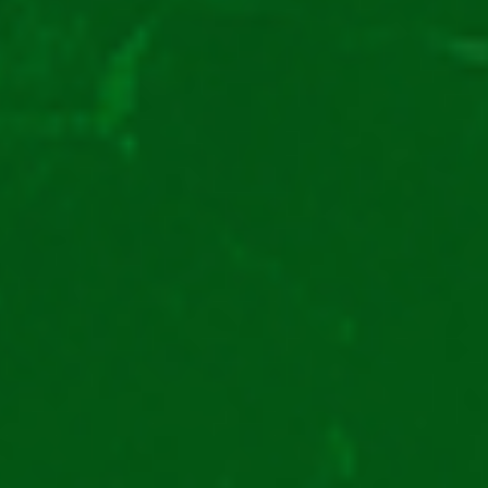
platforma. Adică vei da peste întrebări legate de
păcănele
, pariuri, jocuri live etc.
Conti
Bine, asta nu înseamnă că nu ar trebui să intri pe live
chat sau să dai un mail. Tot ce spunem este că sunt
șanse mari să găsești un răspuns în această secțiune
într-un timp mai scurt ca scrierea unui mesaj. Hai să
vedem care sunt cele mai discutate subiecte!
Probleme cu contul de jucător
Există posibilitatea să nu poți accesa contul după
înregistrare, caz în care este recomandabil să alegi
metodele de contact ContiCazino.
Poate nu știi cum să
intri în cont după ce te-ai înregistrat sau nu ai
posibilitatea de a-ți accesa contul. Intrând în legătură cu
un operator primești sfaturi pentru a rezolva problema,
oricare ar fi ea.