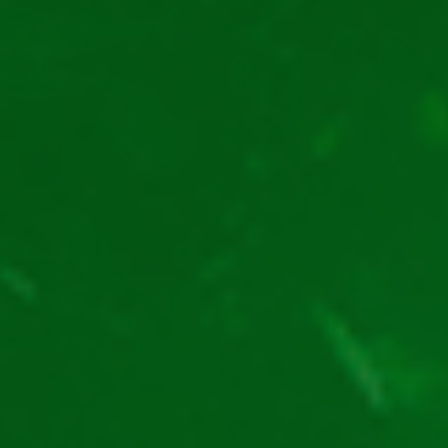
Poți să iei legătura cu serviciul suport ContiCazino chiar
și pentru întrebări privitoare la formularul de
înregistrare, datele care îți sunt cerute sau validarea.
Până ajungi acolo, poți să citești și ghidul nostru de
. Acolo vezi cât de repede ne-am
înregistrare ContiCazino
făcut noi cont, verificarea identității și chiar prima
depunere.
Verificarea contului, reclamații și sesizări
Folosind variantele de contact ContiCazino aduci la
cunoștința cazinoului ce nemulțumiri sau sugestii ai. În
acest mod, noul operator poate crește și îmbunătăți
serviciile oferite.
De exemplu, aici este necesar să treci prin procesul de
verificare cont după înregistrare, la fel ca la orice alt
cazino. Când nu știi cum se face, o scurtă întrebare pe
una din modalitățile de contact ContiCazino poate