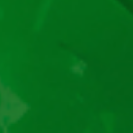
40 super hot demo – 7777 gratis
Shining Crown demo
Sizzling Hot demo
Book of Ra demo
40 Burning Hot demo
Burning Hot demo
Crazy Monkey demo
5 Dazling Hot demo
Dice and Roll demo
Vizitează-ne și află cele mai noi informații!