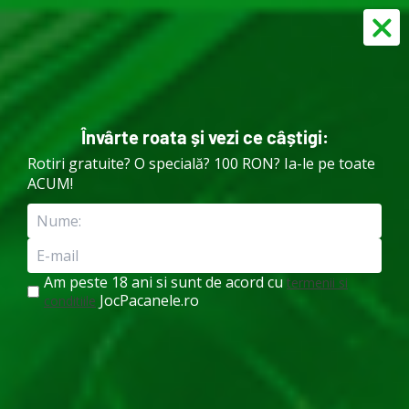
5.000 RON Bonus + 500 Rotiri
+ 500 Rotiri
Învârte roata și vezi ce câștigi:
Acasă
»
Blog
»
Cele mai bune păcănele cu delfini – testează gratis!
Rotiri gratuite? O specială? 100 RON? Ia-le pe toate
ACUM!
Cele mai bune păcănele cu
delfini – testează gratis!
Am peste 18 ani si sunt de acord cu
termenii si
JocPacanele.ro
conditiile
aprilie 14, 2022
Jocuri Online Păcănele
Autor:
Diana Ionita
Actualizat: 26 iunie 2026