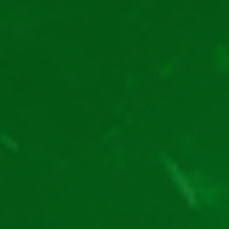
pare.
La jocuri cu delfini cazino de acest tip ai un simbol Wild
care înlocuiește orice alt simbol simplu. Asta pentru a
forma mai repede linii de plată și a genera rotiri gratuite
cu câștiguri multiplicate de 3 ori. Deci joacă păcănele cu
delfini Dolphin Pearl Deluxe gratis chiar acum!
Jocuri casino cu delfini – alte
opțiuni
Pe lângă exemplele de
păcănele cu delfini menționate
mai sus, există și altele cărora poți să le arunci o privire.
De exemplu, pe platforma Mr Bit poți testa Wild
Dolphins, un joc casino cu delfini produs de Oryx
Gaming, cu 9 linii de plată, Wild, extra Wild și rotiri gratis.
Dolphins Wild Ride e un alt joc de păcănele casino cu