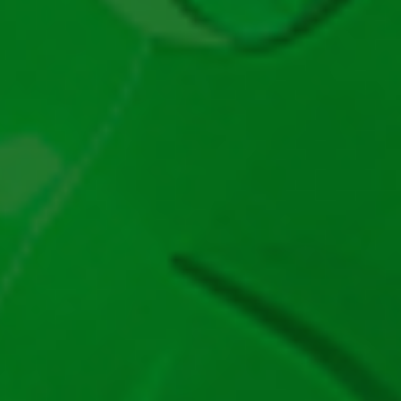
LiveCasino
50 Rotiri Gratuite
100 Rotiri Gratuite
200 Rotiri Gratuite
300 Rotiri Gratuite
400 Rotiri Gratuite
500 Rotiri Gratuite
Unibet Casino
Zinx Casino
Favbet Casino
Superbet Casino
Păcănele Demo
Fire Blaze Red Wizard