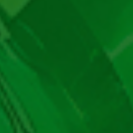
Producatori
Păcănele EGT
Păcănele Novomatic
Păcănele No Limit
Păcănele Pragmatic Play
Păcănele Igrosoft
Păcănele IGT
Păcănele iSoftBet
Păcănele Playson
Păcănele Play’n GO
Loto UK
Loto Spania
Loto Slovenia