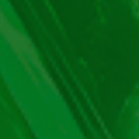
prim plan lumea apelor, unde delfinii nu lipsesc. Hai să
vedem ce titluri îți stau la dispoziție pe Joc Păcănele,
pentru runde infinite gratuite!
Păcănele cu delfini – un top de
sloturi gratuite
Pe Joc Păcănele descoperi cele mai interesante păcănele
cu delfini disponibile în mod gratuit. Trebuie doar să dai
click pe butonul cu Joacă Gratis din caseta slotului ales și
să-l pornești pentru a te putea bucura de distracție.
Îți spunem de pe acum că am ales doar trei jocuri de
aparate cu delfini, extrem de frumoase și, desigur,
profitabile. Hai să le vedem!
Joc de păcănele cu delfini demo Queen of Atlantis