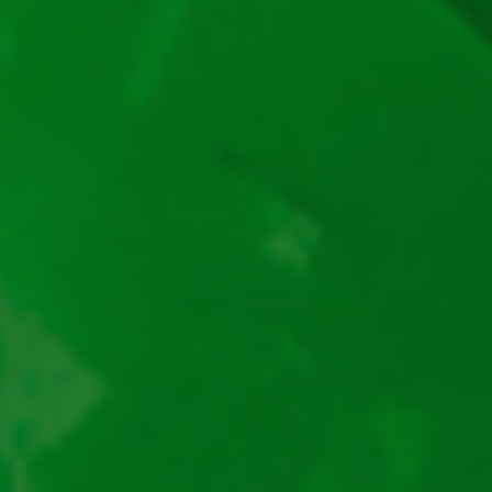
40 super hot demo – 7777 gratis
Shining Crown demo
Sizzling Hot demo
Book of Ra demo
40 Burning Hot demo
Burning Hot demo
Crazy Monkey demo
5 Dazling Hot demo
Dice and Roll demo
Vizitează-ne și află cele mai noi informații!