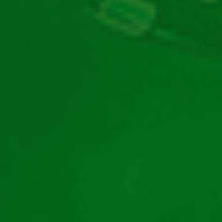
privește integrarea lor. Te bucuri de rotiri gratis și
super păcănele chiar de pe ecranul tabletei sau al
telefonului mobil, în orice locație. La noi nu-i nevoie nici
să te înregistrezi și nici să descarci jocurile. Te distrezi în
browser direct, oricând vrei nițică relaxare!
Concluzii
Distrează-te cu cele mai frumoase păcănele cu delfini în
format gratuit pe platforma noastră! Din nou, nu ai
nevoie de cont, testezi ce titlu îți place, cât de mult vrei,
fără niciun risc. Iar dacă vrei să explorezi mai multe
genuri și tematici, trage cu ochiul și la câteva
păcănele cu
sau
!
sport
sloturi colorate demo
Diana Ionita