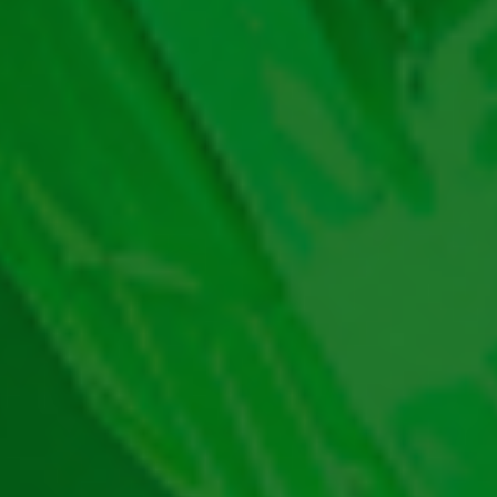
Joacă la noi
!
Queen of Atlantis gratis
Dacă ești fanul misterioaselor legende ale Atlantidei,
atunci acest joc de păcănele cu delfini a fost creat parcă
special pentru tine. A fost conceput de Pragmatic Play,
unul din cei mai cunoscuți și apreciați producători din
industria de igaming. Producătorul este extrem de
popular pentru sloturi ca Sweet Bonanza și The Dog
House, unde ai și grafică fantastică, dar și super
speciale.
Te antrenezi cu acest joc ca la aparate cu delfini gratis
cât de mult vrei, fiind ajutat și de structura interesantă,
de patru rânduri și cinci role. Partea bună este că ai
parte de nu mai puțin de 1024 moduri de câștig.
Combinațiile câștigătoare se formează de la stânga la
dreapta în Queen of Atlantis, pe role adiacente, când
apar simboluri identice unele lângă altele.