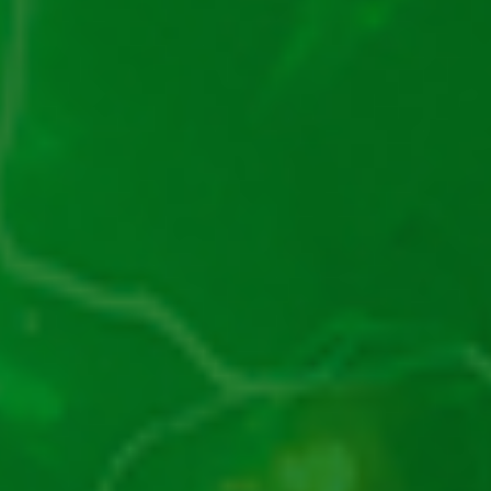
JocPacanele.ro
este deținut și operat de OGOOGA SERVICES SRL, persoană
juridică română, cu sediul social în București, Sector 1, Bulevardul ION
MIHALACHE nr. 15-17, etaj 8, număr de înregistrare J2016011888403, cod
unic de înregistrare 36506980 și are dreptul de a desfășura activitatea în
calitate de afiliat în domeniul jocurilor de noroc, acordat prin licența
valabilă până la data de 31.10.2026, conform Deciziei Oficiului Național al
Jocurilor de Noroc, nr.1879/20.10.2016. Accesul pe
JocPacanele.ro
este
strict interzis minorilor! Pe acest site nu se desfășoară activități de jocuri
de noroc, însă pe site-urile partenerilor promovați se joacă cu bani reali,
vă încurajăm să jucați responsabil și să pariați doar atât cât vă permiteți.
De asemenea, vă rugăm să aveți în vedere faptul că activitatea de jocuri de
noroc poate fi interzisă în jurisdicția în care sunteți localizat, fiind
responsabilitatea dumneavoastră să respectați legislația în vigoare.
Activitatea de jocuri de noroc poate cauza dependență și, totodată, poate
avea un impact asupra situației dumneavoastră financiare. Vă rugăm să
jucați responsabil! În cazul dependenței de jocuri de noroc sau pariuri, vă
rugăm să contactați Jocresponsabil, la numărul gratuit +0800 800 099, sau
să accesați
https://jocresponsabil.ro/
.
Copyright © 2026 JocPacanele.ro – jocuri casino online România – Toate
drepturile rezervate