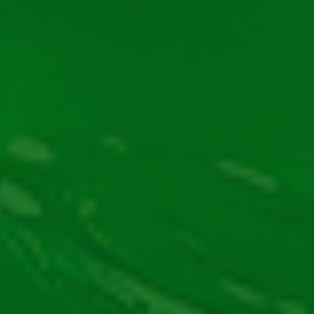
Dacă dorești să le joci gratis, încearcă să vezi dacă sunt
disponibile pe Joc Păcănele mai întâi, căci aici nu îți este
necesar un cont. Dacă, în schimb, preferi să pui în joc
mize reale, atunci beneficiază de bonusul de bun venit al
cazinoului la care îți faci cont. Toate cazinourile de mai
sus au oferte bune la înregistrare.
Joacă păcănele casino cu delfini
gratis pe mobil!
Platforma Joc Păcănele este optimizată pentru jocul pe
mobil, așa că te bucuri de păcănele cu delfini și când ești
plecat de acasă și nu ai acces la calculator. Meniul se
accesează repede, iar din căsuța de căutare găsești orice
joc vrei.
Pentru că jocurile sunt și ele optimizate pentru ecranele
de dimensiuni mai mici, nu vor exista probleme în ce