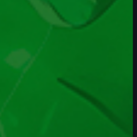
Păcănele Demo
Fire Blaze Red Wizard
40 super hot demo – 7777 gratis
Shining Crown demo
Sizzling Hot demo
Book of Ra demo
40 Burning Hot demo
Burning Hot demo
Crazy Monkey demo
5 Dazling Hot demo
Dice and Roll demo
Vizitează-ne și află cele mai noi informații!