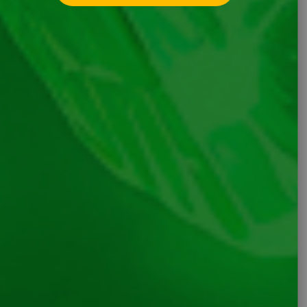
Duminică:
10:00 – 22:00.
Acest orar Betmen permite pariorilor să își plaseze
biletele chiar și în afara programului obișnuit de lucru,
oferind o flexibilitate maximă.
Program agenții Betmen de
sărbători
În timpul sărbătorilor, program agenții Betmen poate
suferi modificări pentru a se adapta la specificul fiecărei
perioade festive. Este important să fii la curent cu aceste
schimbări de program Betmen sărbători, mai ales dacă
planifici să pariezi în zilele de sărbătoare. Iată câteva
exemple de program Betmen în perioadele cheie:
Paște:
în Vinerea Mare, este posibil ca agențiile să
funcționeze cu program scurt. Iar în prima zi de Paște