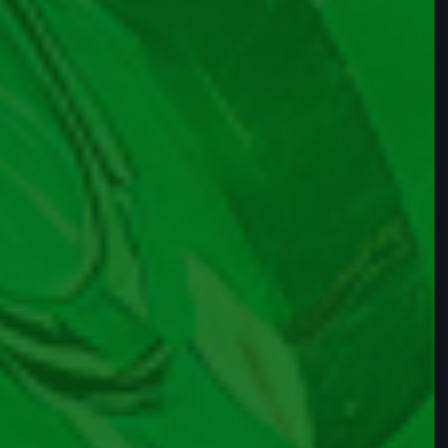
Oferte Casino Limitate
Cod Bonus Casino
Bonus Aniversar Casino
Bonus Fără Rulaj
LiveCasino
50 Rotiri Gratuite
100 Rotiri Gratuite
200 Rotiri Gratuite
300 Rotiri Gratuite
400 Rotiri Gratuite
500 Rotiri Gratuite
Unibet Casino
Zinx Casino
Favbet Casino
Superbet Casino