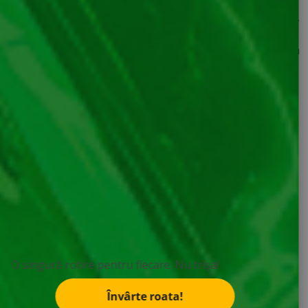
timpul unei pauze, programul flexibil al agențiilor îți
permite să îți urmezi pasiunea fără stres. În acest articol,
vom explora programul obișnuit al agențiilor Betmen și
program Betmen de sărbători, astfel încât să fii mereu la
curent. Hai să afli mai multe!
Program agenții Betmen: orar
obișnuit
Agențiile Betmen sunt recunoscute pentru programul
lor convenabil, adaptat nevoilor pariorilor. În mod
obișnuit, când vine vorba de program agenții Betmen,
trebuie să știi că sunt deschise șapte zile pe săptămână,
oferindu-ți posibilitatea de a plasa pariuri oricând. De
regulă, un program Betmen arată așa:
O singură rotire pentru fiecare. Nu trișa!
Luni – Vineri:
10:00 – 22:00;
Învârte roata!
Sâmbătă:
10:00 – 22:00;