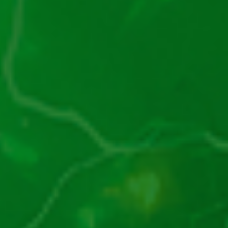
JocPacanele.ro
este deținut și operat de OGOOGA SERVICES SRL, persoană
juridică română, cu sediul social în București, Sector 1, Bulevardul ION
MIHALACHE nr. 15-17, etaj 8, număr de înregistrare J2016011888403, cod
unic de înregistrare 36506980 și are dreptul de a desfășura activitatea în
calitate de afiliat în domeniul jocurilor de noroc, acordat prin licența
valabilă până la data de 31.10.2026, conform Deciziei Oficiului Național al
Jocurilor de Noroc, nr.1879/20.10.2016. Accesul pe
JocPacanele.ro
este
strict interzis minorilor! Pe acest site nu se desfășoară activități de jocuri
de noroc, însă pe site-urile partenerilor promovați se joacă cu bani reali,
vă încurajăm să jucați responsabil și să pariați doar atât cât vă permiteți.
De asemenea, vă rugăm să aveți în vedere faptul că activitatea de jocuri de
noroc poate fi interzisă în jurisdicția în care sunteți localizat, fiind
responsabilitatea dumneavoastră să respectați legislația în vigoare.
Activitatea de jocuri de noroc poate cauza dependență și, totodată, poate
avea un impact asupra situației dumneavoastră financiare. Vă rugăm să
jucați responsabil! În cazul dependenței de jocuri de noroc sau pariuri, vă
rugăm să contactați Jocresponsabil, la numărul gratuit +0800 800 099, sau
să accesați
https://jocresponsabil.ro/
.
Copyright © 2026 JocPacanele.ro – jocuri casino online România – Toate
drepturile rezervate