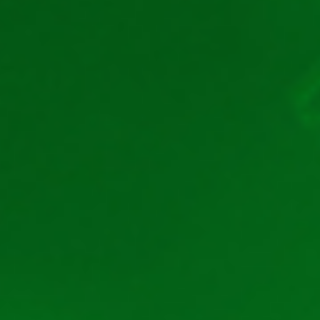
Știm că ești curios să afli cât mai multe despre acest
bonus Betmen excepțional. Așadar, ne-am gândit să
introducem o secțiune în care răspundem la toate
curiozitățile tale, cât și ale altor păcăniști. Iată ce vor să
afle jucătorii de sloturi și de pariuri sportive!
Ce bonusuri Betmen Casino sunt
disponibile în prezent?
Trebuie să verifici contul pentru un
bonus de bun venit?
La ce joc sunt cele 500 rotiri
Betmen Casino?