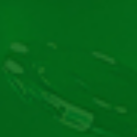
Recapitulare
Profită acum de un bonus Betmen de excepție! Te bucuri
de 500 de rotiri gratuite și până la 10.000 RON. Mai mult
decât atât, operatorul deține o gamă largă de sloturi, de
la
, până la cele mai noi și diverse
păcănele gratis clasice
jocuri. Așadar, cu Betmen Casino distracția nu se
termină niciodată, mai ales că poți folosi chiar și un
. Mult noroc!
bonus sport Betmen Casino
Andrei Petre
Content Editor
Autor