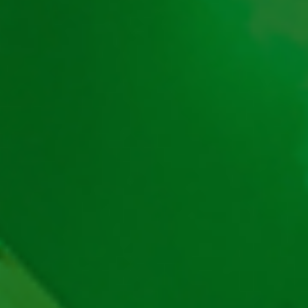
Păcănele Clasice
Păcănele cu RTP mare
Păcănele cu Fructe
Poker ca la Aparate
Păcănele cu Coroane
Ruleta Online
Păcănele cu Jackpot
Blackjack
Ghid Despre Păcănele
Păcănele Bell Link
Păcănele cu Clopoței
Păcănele cu Pești
Păcănele cu Sport
Producatori