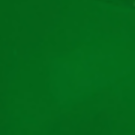
Pe Joc Păcănele punem distracția la loc de cinste! Vrem ca aici să
găsești cele mai populare păcănele online demo. Și mai vrem să-
ți oferim zilnic noi opțiuni, astfel încât să nu te plictisești
niciodată. La final, iei și un bonus exclusiv și joci la păcănele pe
bani reali!
Generale
Cine Suntem
Autori
Contactează-ne
Licență ONJN
Politica Cookies (EU)