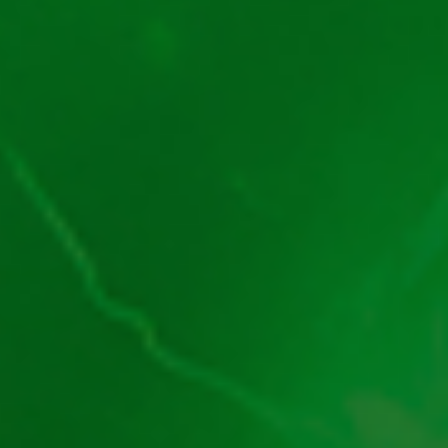
Cookie de rețea
Termeni și Condiții
Confidențialitate (EU)
SUSȚINEM JOCUL DE NOROC RESPONSABIL!
Blog
Ghid despre Păcănele
Cum Evaluăm Cazinourile Online
Politica de Evaluare a Păcănelelor
Harta Păcănelelor – JocPăcănele
Harta Bonusurilor Casino – JocPăcănele
Hartă site – JocPăcănele
Harta Ghiduri Cazinouri – JocPăcănele
Păcănele