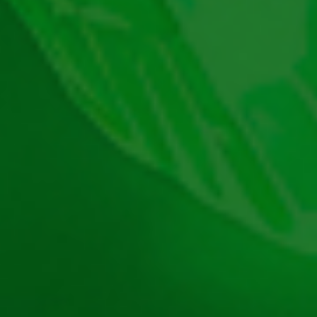
3
Efectuează o depunere
După ce te înregistrezi, depune de 5 ori, ca să profiți de
un bonus de bun venit Betmen complet.
Dacă urmezi toți acești pași, ai posibilitatea să te bucuri
de 500 free spins la unul dintre cele mai tari
,
jocuri EGT
Shining Crown, dar și de până la 10.000 RON. După cum
spuneam, operatorul dispune de o promoție de top, pe
care nu ar trebui s-o ratezi!
Shining Crown – Joacă gratis cel
mai popular slot din România