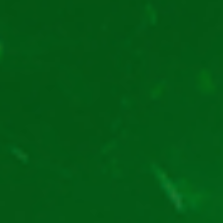
deci ai mult timp la dispoziție să îndeplinești rulajul.
Pe lângă o mulțime de alte
,
păreri Betmen pozitive
venim și noi cu propria opinie. Ne-am creat și noi
cont pe site-ul cazinoului, am depus, apoi am
profitat de un bonus Betmen de excepție. Putem
confirma că nu am întâmpinat nicio dificultate în
procesul de înregistrare sau atunci când am dorit să
accesăm bonusul. Așadar, dacă urmezi toți pașii
recomandați de noi, vei putea avea o experiență
completă de joc atât la
, cât și la
păcănele Betmen
.
pariuri online Betmen
Întrebări frecvente despre
bonusuri Betmen Casino