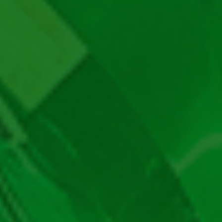
Păcănele EGT
Păcănele Novomatic
Păcănele No Limit
Păcănele Pragmatic Play
Păcănele Igrosoft
Păcănele IGT
Păcănele iSoftBet
Păcănele Playson
Păcănele Play’n GO
Loto UK
Loto Spania
Loto Slovenia
Loto Slovacia
Loto Polonia
Loto Norvegia