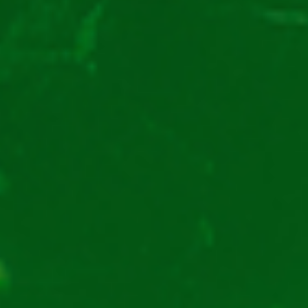
Consultă clasamentul și plasează un bilet de minim
10 RON. Vezi ce face competiția și, în funcție de asta,
mărește cota.
E simplu să participi la Favbet Flying Express. În plus, ai
o mulțime de avantaje dacă îți deschizi acum cont. Te
așteaptă un bonus de bun venit consistent la prima
depunere, o gamă largă de păcănele și multe jocuri cu
dealeri reali.
IMPORTANT
Ca să poți participa la promoțiile viitoare, dar și ca
să deblochezi alte beneficii ale contului tău, treci
prin procesul de verificare! Trebuie doar să trimiți o
poză cu buletinul și să aștepți confirmarea. Dacă ai