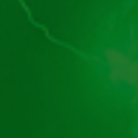
Păcănele
Păcănele Clasice
Păcănele cu RTP mare
Păcănele cu Fructe
Poker ca la Aparate
Păcănele cu Coroane
Ruleta Online
Păcănele cu Jackpot
Blackjack
Ghid Despre Păcănele
Păcănele Bell Link
Păcănele cu Clopoței
Păcănele cu Pești