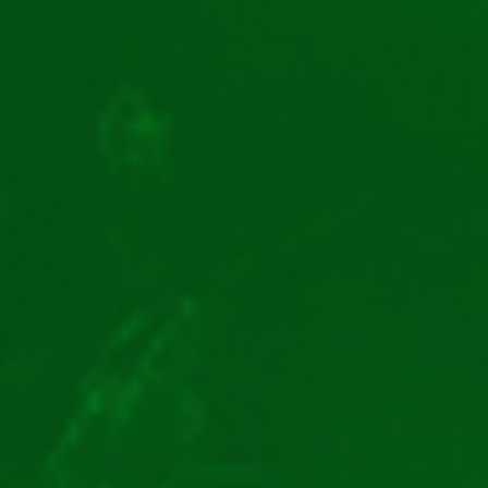
maxim 5 minute.
1
Profită acum
Apasă pe butonul de la începutul paginii noastre și vei
fi trimis direct la promoția cu 20 lei freebet Favbet.
2
Înregistrează-te
Fă-ți cont sau loghează-te dacă ești deja client la acest
operator. Dacă ești nou, nu uita de bonusul mare!
3
Pune un bilet