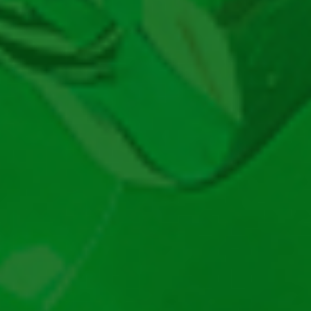
Bonus Fără Rulaj
LiveCasino
50 Rotiri Gratuite
100 Rotiri Gratuite
200 Rotiri Gratuite
300 Rotiri Gratuite
400 Rotiri Gratuite
500 Rotiri Gratuite
Unibet Casino
Zinx Casino
Favbet Casino
Superbet Casino
Păcănele Demo
Fire Blaze Red Wizard