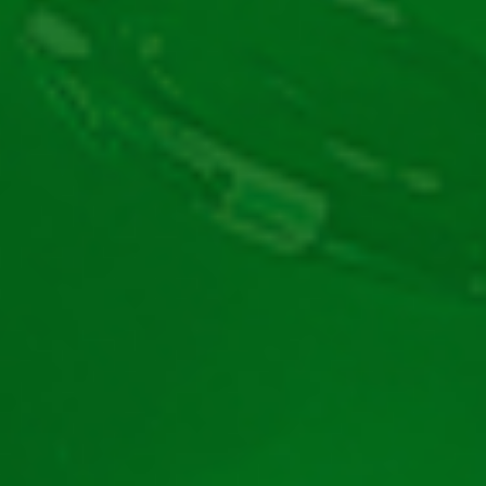
SEO & Content Writer
Autor
Pe Joc Păcănele punem distracția la loc de cinste! Vrem ca aici
să găsești cele mai populare păcănele online demo. Și mai
vrem să-ți oferim zilnic noi opțiuni, astfel încât să nu te
plictisești niciodată. La final, iei și un bonus exclusiv și joci la
păcănele pe bani reali!
Generale
Cine Suntem