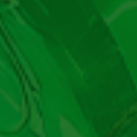
Loto Slovacia
Loto Polonia
Loto Norvegia
Loto Letonia
Loto Italia
Loto Grecia
Loto Germania
Casino
Cazinouri Online
Bonus Fără depunere
Rotiri Gratuite
Oferte Casino Limitate
Cod Bonus Casino
Bonus Aniversar Casino