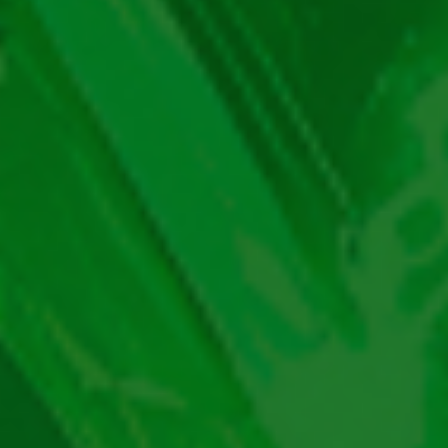
Dacă îndeplinești condițiile de mai sus, te vei alege cu 20
lei pariu fără risc Favbet. Cum arată un bilet eligibil
pentru această promoție? Păi, e simplu!
Ai minim 3 evenimente pe bilet;
Ai cota de 3.00 sau mai mare;
Ai miza de cel puțin 10 RON.
20 lei pariu fără risc Favbet:
Clasamentul
Clasamentul promoției Flying Express Favbet este
actualizat în fiecare zi. Asta înseamnă că și premiile vor
fi zilnice. Cum regulile spun că dacă ești pe una dintre
primele 3 poziții, înțelegem că zilnic, până la data de
31.12.2023
, se vor acorda 3 freebeturi.
Prin urmare, vei vedea de 3 ori aceeași dată de