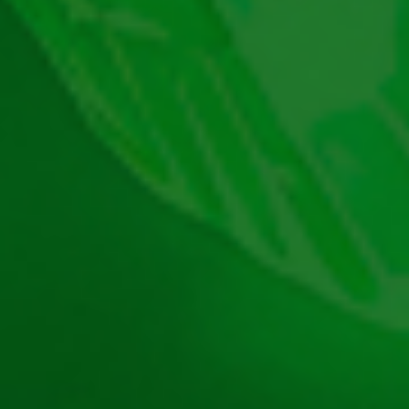
Îți spunem de pe acum că fotbalul n-avea cum să
lipsească din oferta de pariere!
La toate sporturile disponibile pe platforma acestui
operator de jocuri de noroc online o să poți paria pe
competiții de cel mai înalt nivel. Astfel, poți fi sigur că vei
avea parte de o experiență de pariere de top.
Pariuri fotbal Frank Casino
Era clar că vom începe cu cel mai popular sector din
gama pariuri Frank Casino. Este vorba despre fotbal.
După cum am spus, pariorii din România sunt extrem de
atrași de acest sport. Nici n-ar trebui să te mire acest
aspect, având în vedere diversitatea opțiunilor. Pe lângă
asta, ai la dispoziție și cele mai tari competiții, inclusiv
campionatul intern. Așadar, vei putea plasa pariuri pe
meciuri de cel mai înalt nivel.