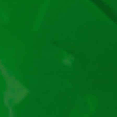
Book of Ra demo
40 Burning Hot demo
Burning Hot demo
Crazy Monkey demo
5 Dazling Hot demo
Dice and Roll demo
Vizitează-ne și află cele mai noi informații!