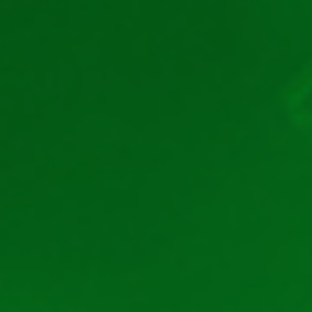
neapărat să ai un
. De asemenea, este
cont Frank Casino
nevoie să fi efectuat și o depunere, pentru a avea bani în
cont. Acestea fiind spuse, hai să vedem care sunt pașii pe
care trebuie să-i urmezi pentru a plasa un bilet.
Odată intrat pe site-ul cazinoului, trebuie să accesezi
secțiunea de pariuri sportive Frank Casino;
Din acel moment poți consulta oferta adiacentă
fiecărui sport și să alegi meciul sau meciurile pe care
le consideri potrivite. Pentru a plasa un pariu, trebuie
să apeși pe cota disponibilă pentru fiecare tip de
pariu;
După aceea, este nevoie să setezi miza pe care dorești
să joci. În funcție de bugetul tău, introdu suma pe care
dorești să o joci;
Urmând pașii de mai sus, tot ce mai rămâne de făcut
este să dai click pe „Plasează bilet”. Din acel moment,
poți urmări evenimentele pe care ai jucat și să vezi