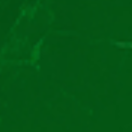
Bineînțeles, cele mai la îndemână vor fi pariurile pe
câștigătorul partidei. De asemenea, trebuie menționat
că poți juca, de exemplu, și pe câștigătorul fiecărui set.
Acestora li se adaugă și numărul de seturi sau de game-
uri care se vor disputa în meci. Pe lângă asta, vor mai fi și
alte variante disponibile. Rămâne să le descoperi și să
plasezi pariurile care ți se potrivesc.
Pariuri baschet Frank Casino
Pentru și mai multă diversitate trebuia să bifăm și
subiectul baschet. Din perspectiva noastră, este un
sport pe care ar trebui neapărat să plasezi pariuri Frank
Casino. Este foarte spectaculos și oferă foarte multe
opțiuni pariorilor. Vei avea la dispoziție cele mai tari
competiții din întreaga lume, inclusiv NBA și Euroliga.