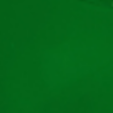
Pe Joc Păcănele punem distracția la loc de cinste! Vrem ca aici să
găsești cele mai populare păcănele online demo. Și mai vrem să-
ți oferim zilnic noi opțiuni, astfel încât să nu te plictisești
niciodată. La final, iei și un bonus exclusiv și joci la păcănele pe
bani reali!
Generale
Cine Suntem
Autori
Contactează-ne
Licență ONJN