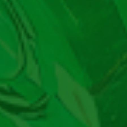
Loto Letonia
Loto Italia
Loto Grecia
Loto Germania
Casino
Cazinouri Online
Bonus Fără depunere
Rotiri Gratuite
Oferte Casino Limitate
Cod Bonus Casino
Bonus Aniversar Casino
Bonus Fără Rulaj
LiveCasino
50 Rotiri Gratuite