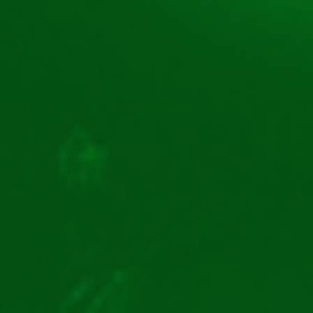
Verifică de două ori ce cod promoțional Maxbet ai
introdus, înainte de a finaliza procesul;
Dacă ai nelămuriri cu privire la introducerea codurilor,
cere ajutorul echipei de suport clienți a cazinoului.
Cod promoțional Maxbet pentru
bonusul cu depunere
Deja știi că pentru a revendica acest bonus va trebui să
folosești un cod bonus. Acum, pentru a nu te plictisi,
vom rezuma: este nevoie de codul
MAXDUBLU
să fie
folosit la depunerea minimă de 50 RON pe care o faci.
Atât la primul depozit pentru prima parte din bonus, cât
și la a doua parte, respectiv a doua depunere.
Așadar, nu uita să folosești codurile promoționale
pentru a face cele două depozite și a primit cele două
bonusuri! Citește mai multe în articolul
condiții rulaj Maxbet