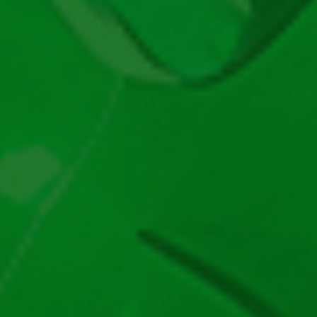
200 Rotiri Gratuite
300 Rotiri Gratuite
400 Rotiri Gratuite
500 Rotiri Gratuite
Unibet Casino
Zinx Casino
Favbet Casino
Superbet Casino
Păcănele Demo
Fire Blaze Red Wizard
40 super hot demo – 7777 gratis
Shining Crown demo
Sizzling Hot demo