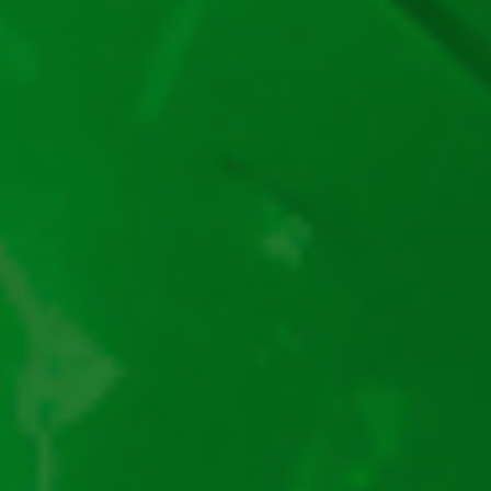
Book of Ra demo
40 Burning Hot demo
Burning Hot demo
Crazy Monkey demo
5 Dazling Hot demo
Dice and Roll demo
Vizitează-ne și află cele mai noi informații!