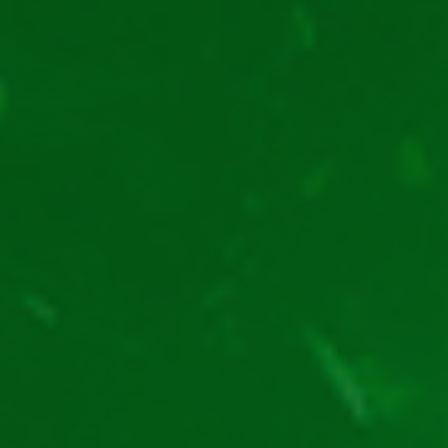
150 Rotiri Gratuite La Verificare
Cod Bonus:
1000DAZZLING
Profită acum!
Acest cod Maxbet la oferta fără depunere este și el
simplu de introdus. După ce ai trecut prin procesul KYC,
intră în secțiunea Bonus Disponibil din contul tău de
jucător. Apoi introdu în aceasta codul promo Maxbet
anterior menționat. Cele 50 de rotiri gratuite vor fi ale
tale la jocul de păcănele
Hands of Anubis online
!
Maxbet bonus cod: câteva sfaturi
Facem tot posibilul să actualizăm constant această
pagină, astfel încât să știi exact ce Maxbet cod bonus
trebuie să folosești pentru a revendica un bonus de bun
venit. Totuși, cazinourile ne iau și pe noi prin