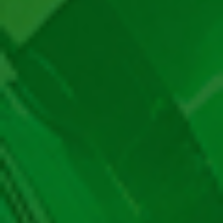
Păcănele cu Jackpot
Blackjack
Ghid Despre Păcănele
Păcănele Bell Link
Păcănele cu Clopoței
Păcănele cu Pești
Păcănele cu Sport
Producatori
Păcănele EGT
Păcănele Novomatic
Păcănele No Limit
Păcănele Pragmatic Play
Păcănele Igrosoft
Păcănele IGT