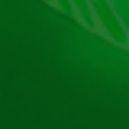
caz este cel mai des întâlnit în ofertele ce te
recompensează cu un procent din depunere. Să luăm
drept exemplu o ofertă unde primești 200% până în
1.000 RON. Tu vei primi de încă 2 ori suma depusă de
tine, sub formă de bani bonus. Să zicem că această
ofertă are un rulaj bonus Maxbet de 15x, care se
aplică sumei totale. Așadar, dacă ai depus 300 RON și
ai primit 600 RON, va trebui să rulezi 13.500 RON
pentru a îndeplini condițiile.
Trebuie să rulezi câștigurile
. Această variantă se
aplică în cazul în care ai revendicat o ofertă cu rotiri
gratuite. Să luăm, de exemplu, un bonus în care
primești 100 de rotiri gratuite. Dacă, în urma utilizării
acestor rotiri, ai obținut suma de 400 RON, atunci tu
va trebui să îndeplinești rulajul pentru această sumă.
Deci, dacă avem, din nou, condiții de rulaj Maxbet de
15x, tu va trebui să rulezi 6.000 RON (400 x 15).
Condiții bonus Maxbet: de ce este important să le citești?