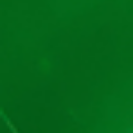
atractive. Că tot vine vorba de oferte atractive, nu uita
de super avantajosul bonus de bun venit! Dacă ești un
jucător nou mai puțin concentrat pe câștig, atunci poți
să-l privești ca un început în explorarea gamei de
.
păcănele Maxbet
Diana Ionita
Autor
Pe Joc Păcănele punem distracția la loc de cinste! Vrem ca aici să