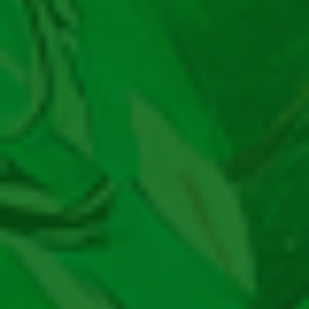
Păcănele iSoftBet
Păcănele Playson
Păcănele Play’n GO
Loto UK
Loto Spania
Loto Slovenia
Loto Slovacia
Loto Polonia
Loto Norvegia
Loto Letonia
Loto Italia
Loto Grecia
Loto Germania
Casino
Cazinouri Online