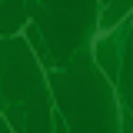
Pentru a profita la maxim de oferte, informează-te
despre rulaj bonus Maxbet! Fie că alegi bonusul la
depunere cu 2000 RON și rotiri gratuite sau bonusul
fără depunere, rulajul este foarte important. Totuși, nu
trebuie să îți faci griji! Îndeplinirea setului de condiții de
rulaj Maxbet este ușoară, deoarece acestea sunt foarte
simple și clare. Citește articolul în întregime pentru a afla
toate detaliile!
Bonus Cu Depunere
Până la 1.000 RON + 300 Rotiri