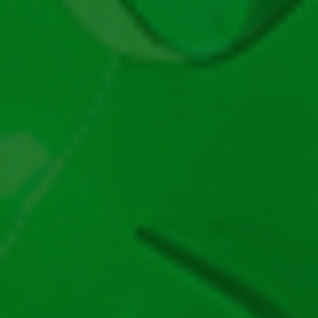
Bonus Fără depunere
Rotiri Gratuite
Oferte Casino Limitate
Cod Bonus Casino
Bonus Aniversar Casino
Bonus Fără Rulaj
LiveCasino
50 Rotiri Gratuite
100 Rotiri Gratuite
200 Rotiri Gratuite
300 Rotiri Gratuite
400 Rotiri Gratuite
500 Rotiri Gratuite
Unibet Casino
Zinx Casino
Favbet Casino