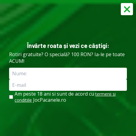
Rotiri
5.000 RON Bonus + 500 Rotiri
Învârte roata și vezi ce câștigi:
Acasă
»
Blog
»
Rulaj bonus Maxbet: care sunt condițiile pentru bonus
Rotiri gratuite? O specială? 100 RON? Ia-le pe toate
ACUM!
Rulaj bonus Maxbet: care sunt condițiile pentru bonus
februarie 12, 2021
Ghid Casino Online
Am peste 18 ani si sunt de acord cu
termenii si
JocPacanele.ro
conditiile
Autor:
Diana Ionita
Actualizat: 19 august 2024
Distribuie!