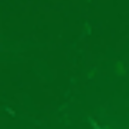
Info
Trebuie să ai minim 18 ani, domiciliul în România și
să fii la prima ta
!
înregistrare Maxbet
Rulajul Maxbet rotiri gratuite fără
depunere
Iată care sunt condițiile de rulaj pentru bonusul fără
depunere Maxbet Casino!
Factorul de rulaj este de
20x
.
Rotirile gratuite au o valoare de
0,30 RON/rundă
.
Suma maximă care contribuie la rulaj este de
25 RON
.
Bonusul fără depunere Maxbet are o valabilitate de
7
zile
.