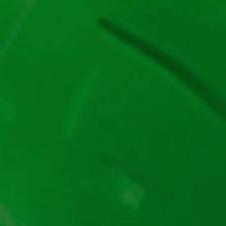
Păcănele Demo
Fire Blaze Red Wizard
40 super hot demo – 7777 gratis
Shining Crown demo
Sizzling Hot demo
Book of Ra demo
40 Burning Hot demo
Burning Hot demo
Crazy Monkey demo
5 Dazling Hot demo
Dice and Roll demo
Vizitează-ne și află cele mai noi informații!