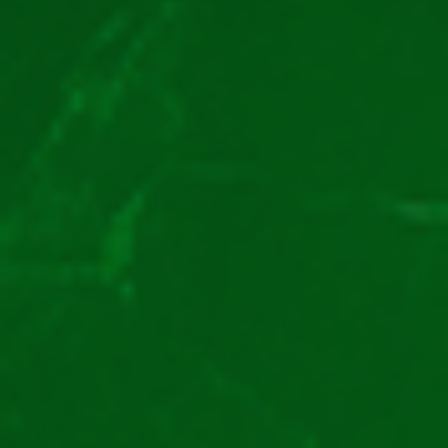
3
Validează-ți contul! Pentru a putea revendica cele 300
de rotiri fără depunere Maxbet
, va trebui să-ți verifici
contul. Astfel, va trebui să trimiți către operator o poză
cu un act de identitate și să-ți verifici numărul de
telefon.
Dacă îți face cu ochiul acest bonus fără depunere, mai
trebuie să știi câteva aspecte înainte. Ai grijă să nu le
pierzi din vedere, deoarece nu vei mai putea profita de
acest bonus!