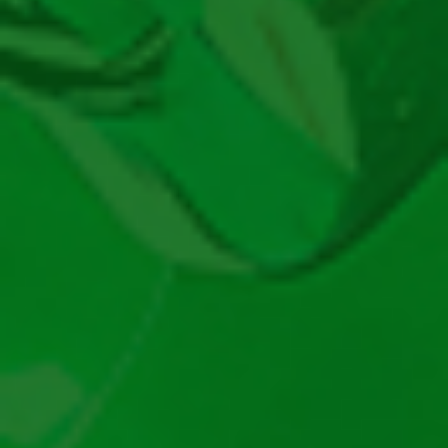
Oferte Casino Limitate
Cod Bonus Casino
Bonus Aniversar Casino
Bonus Fără Rulaj
LiveCasino
50 Rotiri Gratuite
100 Rotiri Gratuite
200 Rotiri Gratuite
300 Rotiri Gratuite
400 Rotiri Gratuite
500 Rotiri Gratuite
Unibet Casino
Zinx Casino
Favbet Casino
Superbet Casino