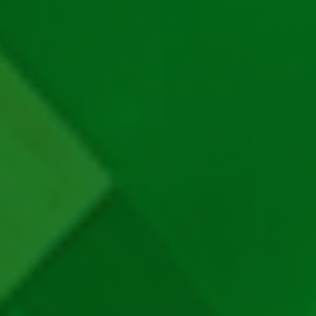
Cine Suntem
Autori
Contactează-ne
Licență ONJN
Politica Cookies (EU)
Cookie de rețea
Termeni și Condiții
Confidențialitate (EU)
SUSȚINEM JOCUL DE NOROC RESPONSABIL!
Blog
Ghid despre Păcănele
Cum Evaluăm Cazinourile Online
Politica de Evaluare a Păcănelelor
Harta Păcănelelor – JocPăcănele
Harta Bonusurilor Casino – JocPăcănele