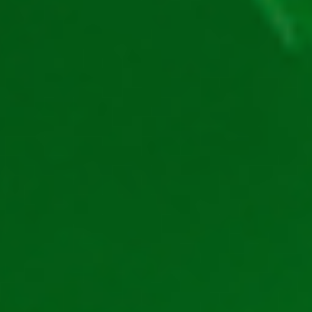
după ce ai luat toate măsurile de siguranță.
Îți recomandăm să încerci această metodă înainte să
descarci aplicația MaxBet iOS, în cazul în care ai un
iPhone. Vei putea profita de toate funcționalitățile de pe
PC și ai o șansă de a te răzgândi înainte de a ocupa
spațiu în memoria telefonului. Există o mulțime de
jucători care aleg să joace la cazinouri online direct din
browserul telefonului. Problemele și erorile
neprevăzute sunt foarte rare, pentru unii chiar
inexistente.
Maxbet app sau distracție direct
din browser?
Fie că alegi să joci direct din browser sau cu o aplicație
dedicată de tipul Maxbet apk, te vei distra de minune.