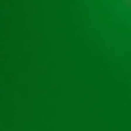
Mara
Autor
Pe Joc Păcănele punem distracția la loc de cinste! Vrem ca aici să
găsești cele mai populare păcănele online demo. Și mai vrem să-
ți oferim zilnic noi opțiuni, astfel încât să nu te plictisești
niciodată. La final, iei și un bonus exclusiv și joci la păcănele pe
bani reali!
Generale