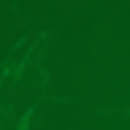
sau cazinouri online. Acesta este și motivul pentru care
majoritatea aplicațiilor de cazino online pot fi descărcate
doar de pe site-urile operatorilor.
Unii operatori aleg să dezvolte aplicații pe care să le
promoveze apoi pe site-urile proprii. Este și cazul
Maxbet apk. Aplicațiile nu sunt disponibile în Play Store,
dar le poți descărca și instala din surse terțe. Va fi nevoie
să acorzi permisiune acestora pentru instalare, din
meniul „Setări” a telefonului. Permisiunea acordată
reprezintă încrederea ta în sursa prin intermediul căreia
ai procurat aplicația.
Vei găsi Maxbet apk dedicată pentru sistemele de
operare bazate pe Android. Asta înseamnă că vei putea
juca oricând și de oriunde. În următoarea secțiune îți
vom prezenta toate detaliile despre jocul la casino
online prin intermediul browserului. În acest caz vei