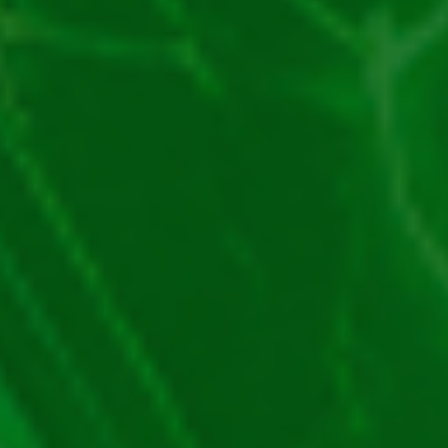
La fel ca la orice alt casino, vei avea nevoie de un cont
pentru a folosi Maxbet app. Deci, dacă ești nou, acum e
timpul să te înregistrezi. Procesul este foarte simplu!
Este foarte asemănător cu orice alt proces de creare a
unui cont, deci nu vei avea probleme. Totuși, pentru a fi
sigur, îți recomandăm să citești ghidul de
înregistrare
. Poți să treci prin acest proces folosind direct
Maxbet
Maxbet apk.
Maxbet apk: informații generale
Aplicațiile ca Maxbet apk nu sunt ceva nou în domeniul
cazinourilor online. Fenomenul de mobile gambling a
prins din ce în ce mai multă amploare în ultima perioadă
și la noi în țară. Mulți jucători preferă să joace sloturi și
cazino live direct de pe telefon, decât să se așeze de
fiecare dată la calculator. Este mult mai convenabil să joci
prin intermediul site-urilor și aplicațiilor oferite de