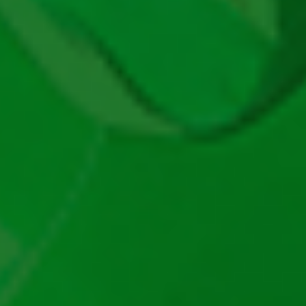
Loto Spania
Loto Slovenia
Loto Slovacia
Loto Polonia
Loto Norvegia
Loto Letonia
Loto Italia
Loto Grecia
Loto Germania
Casino
Cazinouri Online
Bonus Fără depunere
Rotiri Gratuite
Oferte Casino Limitate
Cod Bonus Casino