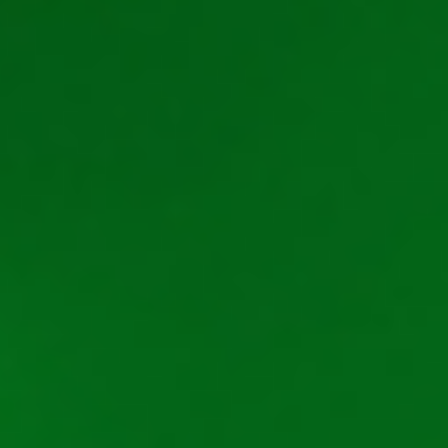
Tot procesul este simplu și clar, iar problemele sunt
foarte improbabile. În plus, ai acces la jocurile tale
preferate, oricând.
Dar, dacă nu ai încă o selecție de jocuri preferate, ce să
alegi? Păi, cu Maxbet apk ai acces la sute de jocuri de
păcănele și nu numai atât. Vom vorbi în secțiunea
următoare despre toate funcționalitățile a care ai acces
pe mobil, dar și despre preferatele noastre, jocurile cu
.
păcănele Maxbet
Maxbet casino apk: ce poți face
cu aplicația Maxbet?
Unul dintre cele mai importante motive pentru care
platformele ca Maxbet apk au devenit atât de populare
este accesibilitatea. Poți face exact aceleași lucruri pe
care le faci în fața PC-ului, doar că tu alegi de unde le