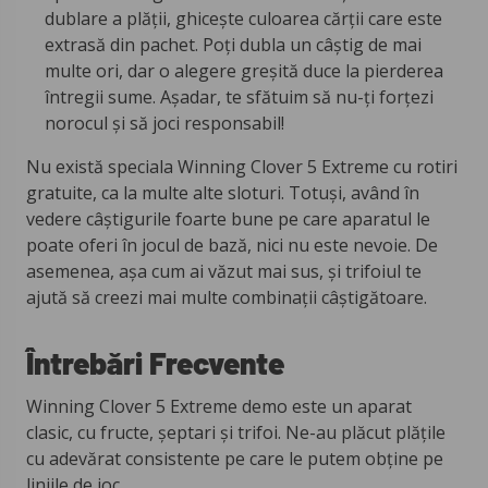
dublare a plății, ghicește culoarea cărții care este
extrasă din pachet. Poți dubla un câștig de mai
multe ori, dar o alegere greșită duce la pierderea
întregii sume. Așadar, te sfătuim să nu-ți forțezi
norocul și să joci responsabil!
Nu există speciala Winning Clover 5 Extreme cu rotiri
gratuite, ca la multe alte sloturi. Totuși, având în
vedere câștigurile foarte bune pe care aparatul le
poate oferi în jocul de bază, nici nu este nevoie. De
asemenea, așa cum ai văzut mai sus, și trifoiul te
ajută să creezi mai multe combinații câștigătoare.
Întrebări Frecvente
Winning Clover 5 Extreme demo este un aparat
clasic, cu fructe, șeptari și trifoi. Ne-au plăcut plățile
cu adevărat consistente pe care le putem obține pe
liniile de joc.