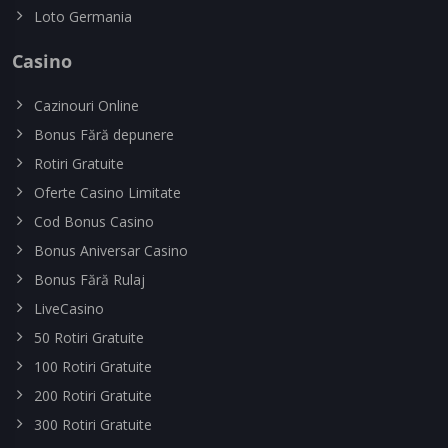
Loto Germania
Casino
Cazinouri Online
Bonus Fără depunere
Rotiri Gratuite
Oferte Casino Limitate
Cod Bonus Casino
Bonus Aniversar Casino
Bonus Fără Rulaj
LiveCasino
50 Rotiri Gratuite
100 Rotiri Gratuite
200 Rotiri Gratuite
300 Rotiri Gratuite