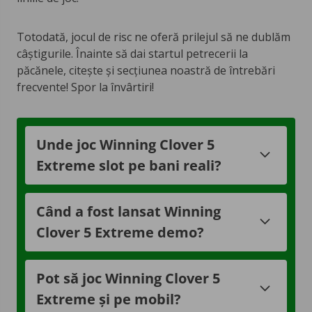
Totodată, jocul de risc ne oferă prilejul să ne dublăm
câștigurile. Înainte să dai startul petrecerii la
păcănele, citește și secțiunea noastră de întrebări
frecvente! Spor la învârtiri!
Unde joc Winning Clover 5
Extreme slot pe bani reali?
Când a fost lansat Winning
Clover 5 Extreme demo?
Pot să joc Winning Clover 5
Extreme și pe mobil?