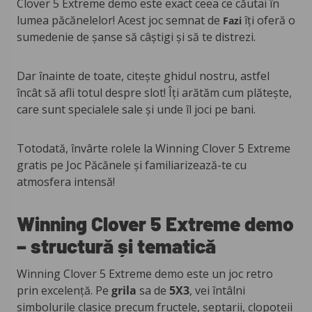
Clover 5 Extreme demo este exact ceea ce căutai în
lumea păcănelelor! Acest joc semnat de
îți oferă o
Fazi
sumedenie de șanse să câștigi și să te distrezi.
Dar înainte de toate, citește ghidul nostru, astfel
încât să afli totul despre slot! Îți arătăm cum plătește,
care sunt specialele sale și unde îl joci pe bani.
Totodată, învârte rolele la Winning Clover 5 Extreme
gratis pe Joc Păcănele și familiarizează-te cu
atmosfera intensă!
Winning Clover 5 Extreme demo
– structură și tematică
Winning Clover 5 Extreme demo este un joc retro
prin excelență. Pe
grila
sa de
5X3
, vei întâlni
simbolurile clasice precum fructele, șeptarii, clopoțeii