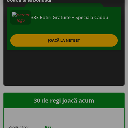
JOACĂ GRATIS
333 Rotiri Gratuite + Specială Cadou
JOACĂ LA NETBET
30 de regi joacă acum
Producător
Fazi