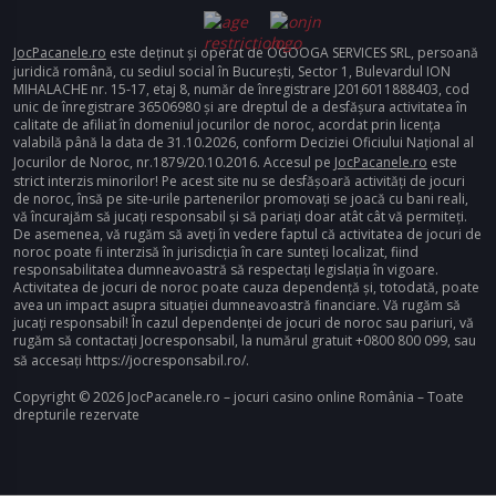
JocPacanele.ro
este deținut și operat de OGOOGA SERVICES SRL, persoană
juridică română, cu sediul social în București, Sector 1, Bulevardul ION
MIHALACHE nr. 15-17, etaj 8, număr de înregistrare J2016011888403, cod
unic de înregistrare 36506980 și are dreptul de a desfășura activitatea în
calitate de afiliat în domeniul jocurilor de noroc, acordat prin licența
valabilă până la data de 31.10.2026, conform Deciziei Oficiului Național al
Jocurilor de Noroc, nr.1879/20.10.2016. Accesul pe
JocPacanele.ro
este
strict interzis minorilor! Pe acest site nu se desfășoară activități de jocuri
de noroc, însă pe site-urile partenerilor promovați se joacă cu bani reali,
vă încurajăm să jucați responsabil și să pariați doar atât cât vă permiteți.
De asemenea, vă rugăm să aveți în vedere faptul că activitatea de jocuri de
noroc poate fi interzisă în jurisdicția în care sunteți localizat, fiind
responsabilitatea dumneavoastră să respectați legislația în vigoare.
Activitatea de jocuri de noroc poate cauza dependență și, totodată, poate
avea un impact asupra situației dumneavoastră financiare. Vă rugăm să
jucați responsabil! În cazul dependenței de jocuri de noroc sau pariuri, vă
rugăm să contactați Jocresponsabil, la numărul gratuit +0800 800 099, sau
să accesați
https://jocresponsabil.ro/
.
Copyright © 2026 JocPacanele.ro – jocuri casino online România – Toate
drepturile rezervate