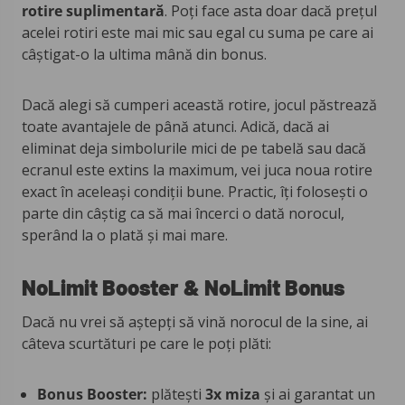
rotire suplimentară
. Poți face asta doar dacă prețul
acelei rotiri este mai mic sau egal cu suma pe care ai
câștigat-o la ultima mână din bonus.
Dacă alegi să cumperi această rotire, jocul păstrează
toate avantajele de până atunci. Adică, dacă ai
eliminat deja simbolurile mici de pe tabelă sau dacă
ecranul este extins la maximum, vei juca noua rotire
exact în aceleași condiții bune. Practic, îți folosești o
parte din câștig ca să mai încerci o dată norocul,
sperând la o plată și mai mare.
NoLimit Booster & NoLimit Bonus
Dacă nu vrei să aștepți să vină norocul de la sine, ai
câteva scurtături pe care le poți plăti:
Bonus Booster:
plătești
3x miza
și ai garantat un