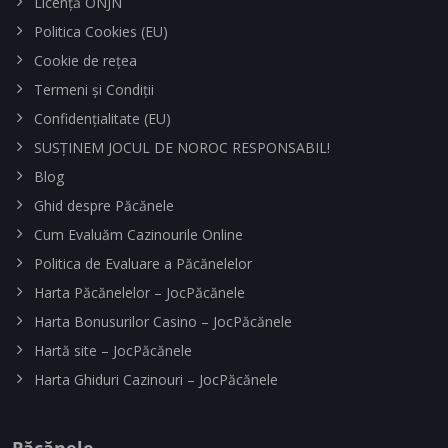
Licență ONJN
Politica Cookies (EU)
Cookie de rețea
Termeni și Condiții
Confidențialitate (EU)
SUSȚINEM JOCUL DE NOROC RESPONSABIL!
Blog
Ghid despre Păcănele
Cum Evaluăm Cazinourile Online
Politica de Evaluare a Păcănelelor
Harta Păcănelelor – JocPăcănele
Harta Bonusurilor Casino – JocPăcănele
Hartă site – JocPăcănele
Harta Ghiduri Cazinouri – JocPăcănele
Păcănele