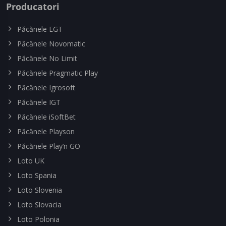
Producatori
Păcănele EGT
Păcănele Novomatic
Păcănele No Limit
Păcănele Pragmatic Play
Păcănele Igrosoft
Păcănele IGT
Păcănele iSoftBet
Păcănele Playson
Păcănele Play’n GO
Loto UK
Loto Spania
Loto Slovenia
Loto Slovacia
Loto Polonia