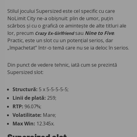
Stilul jocului Supersized este cel specific cu care
NoLimit City ne-a obișnuit: plin de umor, puțin
scârbos și cu o grafică ce amintește de alte titluri ale
lor, precum
sau
Nine to Five
.
Crazy Ex-Girlfriend
Practic, este un slot cu un potențial serios, dar
„împachetat” într-o temă care nu se ia deloc în serios.
Din punct de vedere tehnic, iată cum se prezintă
Supersized slot:
Structură:
5 x 5-5-5-5-5;
Linii de plată:
259;
RTP:
96.07%;
Volatilitate:
Mare;
Max Win:
12.345x.
Supersized slot –