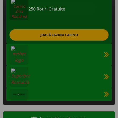
JOACĂ GRATIS
250 Rotiri Gratuite
JOACĂ LAZINX CASINO