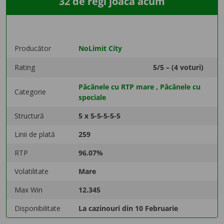
32 de regi joacă acum
Producător
NoLimit City
Rating
5/5 – (4 voturi)
Păcănele cu RTP mare
,
Păcănele cu
Categorie
speciale
Structură
5 x 5-5-5-5-5
Linii de plată
259
RTP
96.07%
Volatilitate
Mare
Max Win
12.345
Disponibilitate
La cazinouri din 10 Februarie