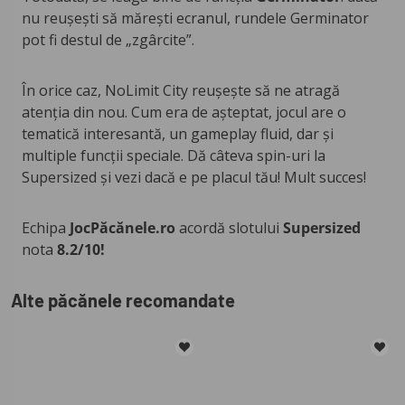
nu reușești să mărești ecranul, rundele Germinator
pot fi destul de „zgârcite”.
În orice caz, NoLimit City reușește să ne atragă
atenția din nou. Cum era de așteptat, jocul are o
tematică interesantă, un gameplay fluid, dar și
multiple funcții speciale. Dă câteva spin-uri la
Supersized și vezi dacă e pe placul tău! Mult succes!
Echipa
JocPăcănele.ro
acordă slotului
Supersized
nota
8.2/10!
Alte păcănele recomandate