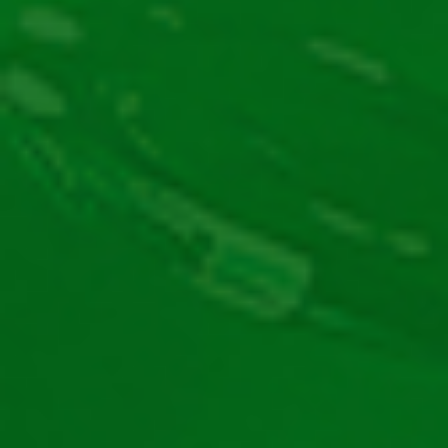
încerci și altele tot de la
. Mult spor!
BF Games
Alte păcănele recomandate