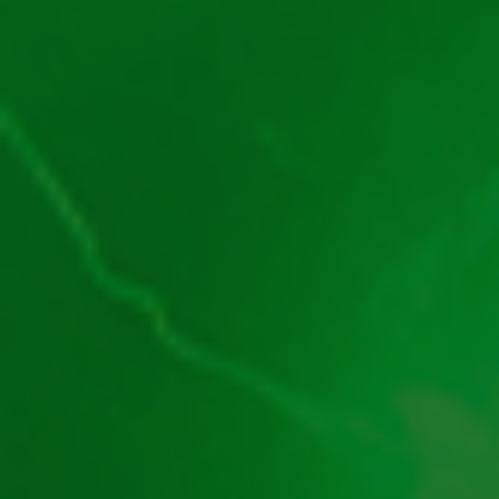
Generale
Cine Suntem
Autori
Contactează-ne
Licență ONJN
Politica Cookies (EU)
Cookie de rețea
Termeni și Condiții
Confidențialitate (EU)
SUSȚINEM JOCUL DE NOROC RESPONSABIL!
Blog
Ghid despre Păcănele
Cum Evaluăm Cazinourile Online
Politica de Evaluare a Păcănelelor