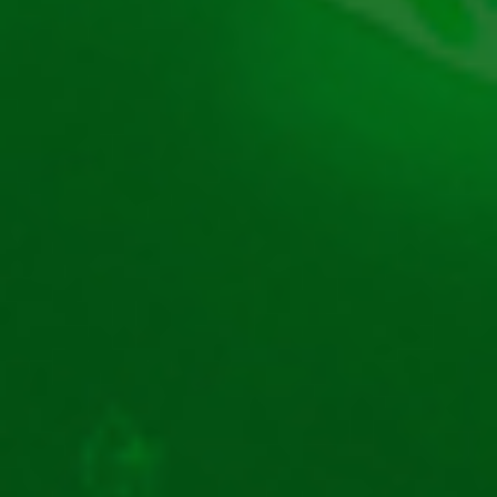
pentru jucătorii neexperimentați, care vor să joace
într-un mod mai sigur, cât și pentru cei cu experiență,
care vor să meargă la risc. Spunem asta deoarece cea
mai mică miză cu care poți juca este de 2 RON și cea
mai mare este de 250 RON.
Cum se joacă Squid from the
Deep demo?
Să ajungi în adâncuri este mai greu, dar să dai un
Spin la Squid from the Deep gratis este incredibil de
ușor. Și dacă nu ne crezi, uite aici tot ce va trebui să
faci!
Deschizi jocul dând scroll mai sus și apăsând pe
butonul „
Joacă gratis
”.
După ce s-a deschis, te îndrept către butonul de jos