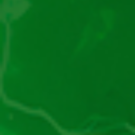
Vizitează-ne și află cele mai noi informații!
JocPacanele.ro
este deținut și operat de OGOOGA SERVICES SRL, persoană
juridică română, cu sediul social în București, Sector 1, Bulevardul ION
MIHALACHE nr. 15-17, etaj 8, număr de înregistrare J2016011888403, cod
unic de înregistrare 36506980 și are dreptul de a desfășura activitatea în
calitate de afiliat în domeniul jocurilor de noroc, acordat prin licența
valabilă până la data de 31.10.2026, conform Deciziei Oficiului Național al
Jocurilor de Noroc, nr.1879/20.10.2016. Accesul pe
JocPacanele.ro
este
strict interzis minorilor! Pe acest site nu se desfășoară activități de jocuri
de noroc, însă pe site-urile partenerilor promovați se joacă cu bani reali,
vă încurajăm să jucați responsabil și să pariați doar atât cât vă permiteți.
De asemenea, vă rugăm să aveți în vedere faptul că activitatea de jocuri de
noroc poate fi interzisă în jurisdicția în care sunteți localizat, fiind
responsabilitatea dumneavoastră să respectați legislația în vigoare.
Activitatea de jocuri de noroc poate cauza dependență și, totodată, poate