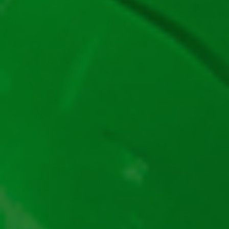
Păcănele Demo
Fire Blaze Red Wizard
40 super hot demo – 7777 gratis
Shining Crown demo
Sizzling Hot demo
Book of Ra demo
40 Burning Hot demo
Burning Hot demo
Crazy Monkey demo
5 Dazling Hot demo
Dice and Roll demo