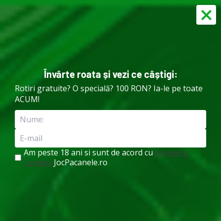
5.000 RON Bonus + 500 Rotiri
 500 Rotiri
Învârte roata și vezi ce câștigi:
Acasă
»
Slots
»
Squid from the Deep
Rotiri gratuite? O specială? 100 RON? Ia-le pe toate
ACUM!
Squid from the Deep
Autor:
Gabriel
Actualizat: 8 decembrie 2023
Am peste 18 ani si sunt de acord cu
termenii si
JocPacanele.ro
conditiile
Joacă și ia bonusul: