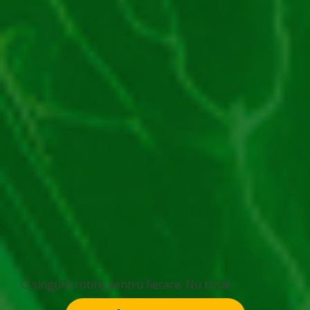
Producător
Novomatic
Rating
3.9/5 – (56 voturi)
Categorie
Păcănele Cu Fructe
,
Păcănele Gratis
Simboluri Speciale
Simbolul 7, Scatter
Linii de plată
6
RTP
95,09%
Funcții
Rola bonus
Distribuie!
Jocul de păcănele Sizzling Hot 6 gratis te așteaptă cu
O singură rotire pentru fiecare. Nu trișa!
o experiență clasică. Dacă este prima dată când
încerci astfel de jocuri, vei fi plăcut surprins. Iar, dacă