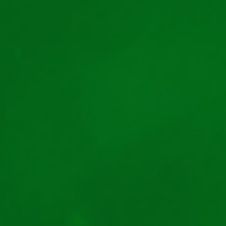
Diana Ionita
Autor
Pe Joc Păcănele punem distracția la loc de cinste! Vrem ca aici să
găsești cele mai populare păcănele online demo. Și mai vrem să-
ți oferim zilnic noi opțiuni, astfel încât să nu te plictisești