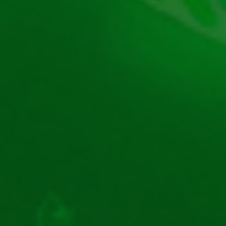
simboluri și plăți
În jocul de păcănele Sizzling Hot 6 gratis vei întâlni o
structură clasică, de 5 role și 3 rânduri. Ai
posibilitatea de a juca cu 6 role, dar despre asta vom
vorbi în secțiunea următoare. În această secțiune îți
vom prezenta simbolurile și plata asociată lor. Pentru
a primi răsplata în credite, trebuie să nimerești cel
puțin 3 simboluri identice pe o linie de plată. În jocul
de păcănele Sizzling Hot 6 Extra Gold combinațiile se
formează de la stânga la dreapta și îți aduc credite
după cum urmează:
Simbolul 7: până la 450.000 de credite;
Simbolurile pepene și struguri: până la 60.000 de
credite;
Simbolurile prună și portocală: până la 15.000 de
credite;
Simbolurile lămâie și cireșe: până la 15.000 de