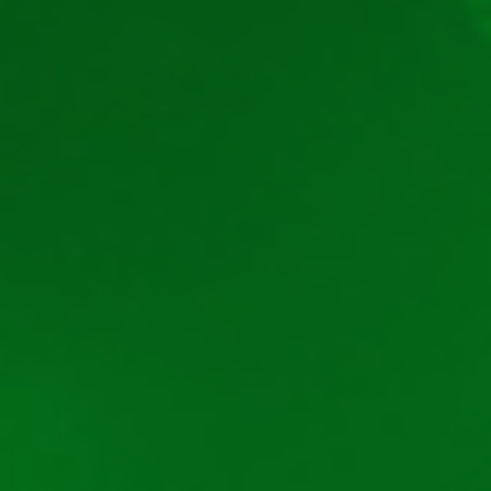
Primul pas pe care trebuie să îl faci în aceste jocuri
aparate Sizzling Hott 6 gratis, indiferent de ce
variantă alegi, este să reglezi miza. Vei face asta cu
ajutorul butoanelor „+” și „-” din „Miză totală”. Poți
folosi și butonul „Miză Max”, dar noi îți recomandăm
să joci în funcție de balanța de credite.
Concluzii
În concluzie, jocul de păcănele Sizzling Hot 6 Extra
Gold este un clasic ce merită încercat. Atât de jucătorii
noi ce doresc să-și formeze o imagine de ansamblu,
cât și de cei experimentați ce îndrăgesc păcănelele cu
fructe. Odată ce prinzi gustul acestor jocuri, este
foarte posibil să vrei să încerci varianta pe bani reali.
Dacă și tu simți așa, dar încă nu ai un cont la un
casino online, atunci îți recomandăm să revendici o
ofertă destinată jucătorilor noi. Aceasta îți va
deschide o mulțime de posibilități pe platforma