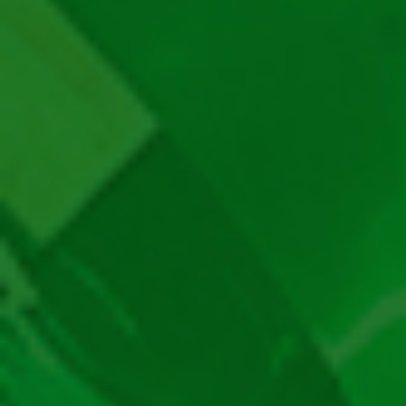
Blackjack
Ghid Despre Păcănele
Păcănele Bell Link
Păcănele cu Clopoței
Păcănele cu Pești
Păcănele cu Sport
Producatori
Păcănele EGT
Păcănele Novomatic
Păcănele No Limit
Păcănele Pragmatic Play
Păcănele Igrosoft
Păcănele IGT