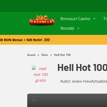
Bonusuri Casino
T
Noutăți
5.000 RON Bonus + 500 Rotiri
Acasă
»
Slots
»
Hell Hot 100
Hell Hot 10
Autor:
Actualiza
Andrei Petre