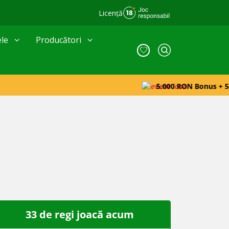
Licență
ele
Producători
5.000 
33 de regi joacă acum