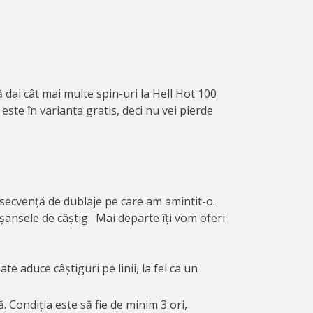
să dai cât mai multe spin-uri la Hell Hot 100
este în varianta gratis, deci nu vei pierde
a secvență de dublaje pe care am amintit-o.
 șansele de câștig. Mai departe îți vom oferi
te aduce câștiguri pe linii, la fel ca un
. Condiția este să fie de minim 3 ori,