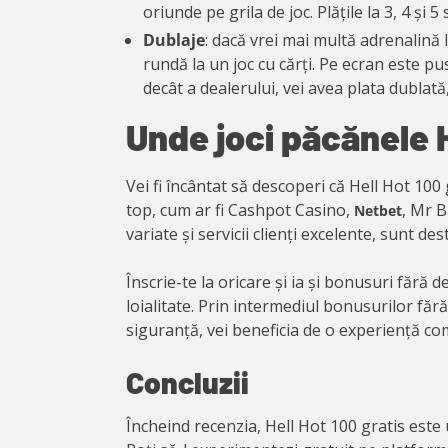
oriunde pe grila de joc. Plățile la 3, 4 și
Dublaje
: dacă vrei mai multă adrenalină l
rundă la un joc cu cărți. Pe ecran este pus
decât a dealerului, vei avea plata dublată, 
Unde joci păcănele H
Vei fi încântat să descoperi că Hell Hot 100
top, cum ar fi Cashpot Casino,
, Mr B
Netbet
variate și servicii clienți excelente, sunt de
Înscrie-te la oricare și ia și bonusuri făr
loialitate. Prin intermediul bonusurilor fără
siguranță, vei beneficia de o experiență comp
Concluzii
Încheind recenzia, Hell Hot 100 gratis este 