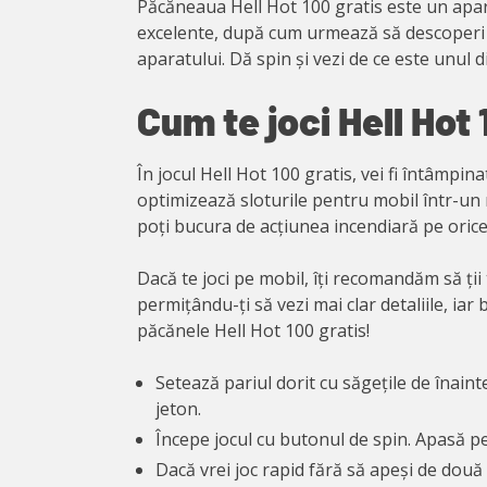
Păcăneaua Hell Hot 100 gratis este un aparat 
excelente, după cum urmează să descoperi în
aparatului. Dă spin și vezi de ce este unul d
Cum te joci Hell Hot 
În jocul Hell Hot 100 gratis, vei fi întâmpin
optimizează sloturile pentru mobil într-un m
poți bucura de acțiunea incendiară pe orice
Dacă te joci pe mobil, îți recomandăm să ții 
permițându-ți să vezi mai clar detaliile, i
păcănele Hell Hot 100 gratis!
Setează pariul dorit cu săgețile de înain
jeton.
Începe jocul cu butonul de spin. Apasă pe
Dacă vrei joc rapid fără să apeși de două