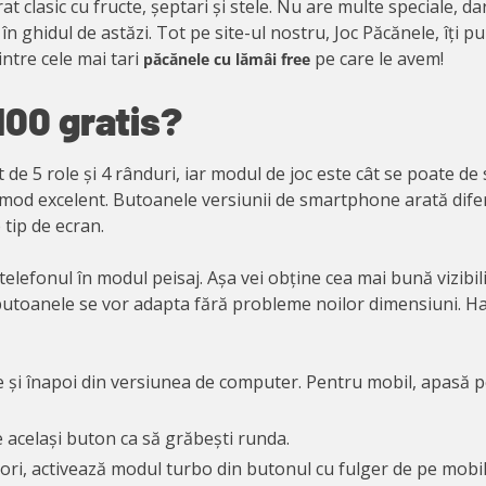
clasic cu fructe, șeptari și stele. Nu are multe speciale, dar 
 ghidul de astăzi. Tot pe site-ul nostru, Joc Păcănele, îți p
intre cele mai tari
pe care le avem!
păcănele cu lămâi free
100 gratis?
at de 5 role și 4 rânduri, iar modul de joc este cât se poate d
od excelent. Butoanele versiunii de smartphone arată diferit,
 tip de ecran.
telefonul în modul peisaj. Așa vei obține cea mai bună vizibili
ar butoanele se vor adapta fără probleme noilor dimensiuni. H
te și înapoi din versiunea de computer. Pentru mobil, apasă p
 același buton ca să grăbești runda.
 ori, activează modul turbo din butonul cu fulger de pe mobil