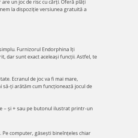
are un joc de risc cu cărți. Oferă plăți
unem la dispoziție versiunea gratuită a
e simplu. Furnizorul Endorphina îți
 dar sunt exact aceleași funcții. Astfel, te
tate. Ecranul de joc va fi mai mare,
ai să-ți arătăm cum funcționează jocul de
e – și + sau pe butonul ilustrat printr-un
. Pe computer, găsești bineînțeles chiar