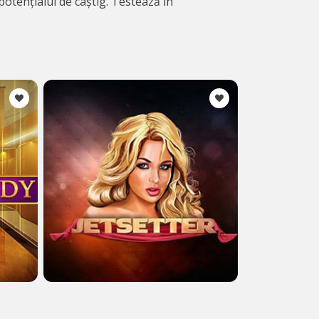
potențialul de câștig. Testează în