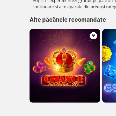
Poți să-l experimentezi gratuit pe platforma
continuare și alte aparate din aceeași cate
Alte păcănele recomandate