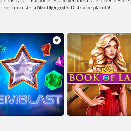
 noastră, Joc Păcănele. Așa îți vei putea face o idee despre 
gorie, cum este și
. Distracție plăcută!
Dice High gratis