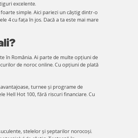
tiguri excelente.
 foarte simple. Aici pariezi un câștig dintr-o
cele 4 cu fața în jos. Dacă a ta este mai mare
ali?
ate în România. Ai parte de multe opțiuni de
curilor de noroc online. Cu opțiuni de plată
e avantajoase, turnee și programe de
le Hell Hot 100, fără riscuri financiare. Cu
uculente, stelelor și șeptarilor norocoși.